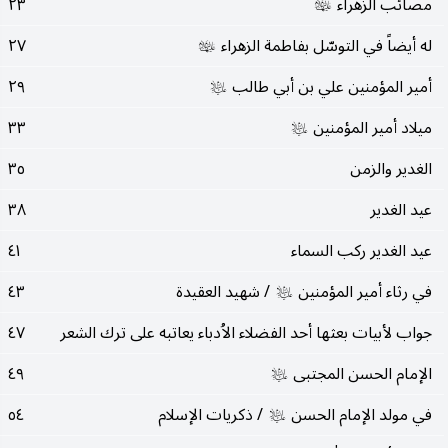
مصائب الزهراء
٢٣
عليها‌السلام
له أيضاً في التوسّل بفاطمة الزهراء
٢٧
عليها‌السلام
أمير المؤمنين علي بن أبي طالب
٢٩
عليه‌السلام
ميلاد أمير المؤمنين
٣٣
عليه‌السلام
الغدير والزمن
٣٥
عيد الغدير
٣٨
عيد الغدير ركب السماء
٤١
في رثاء أمير المؤمنين
/ شهيد العقيدة
٤٣
عليه‌السلام
جواب لأبيات بعثها أحد الفضلاء الاُدباء يعاتبه على ترك الشعر
٤٧
الإمام الحسن المجتبى
٤٩
عليه‌السلام
في مولد الإمام الحسن
/ ذكريات الإسلام
٥٤
عليه‌السلام