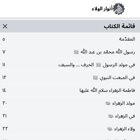
أنوار الولاء
قائمة الکتاب
المقدّمة
٥
رسول الله محمّد بن عبد الله
٧
صلى‌الله‌عليه‌وآله
في مولد الرسول
الحرف ... والسيف
١١
صلى‌الله‌عليه‌وآله
في المبعث النبوي
١٢
صلى‌الله‌عليه‌وآله
فاطمة الزهراء سلام الله عليها
١٤
مولد الزهراء
٢٠
عليها‌السلام
في الزهراء
٢١
عليها‌السلام
ولاء الزهراء
٢٢
عليها‌السلام