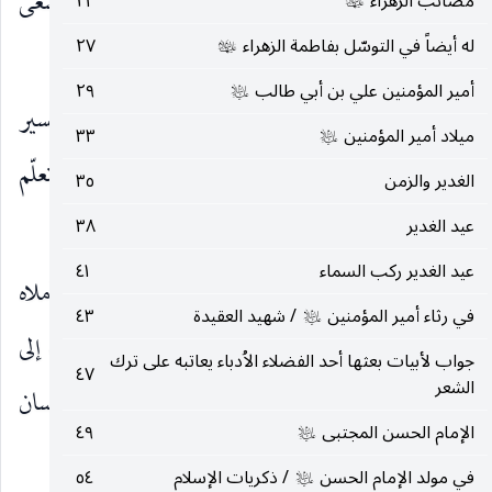
المحاورة ، كلّ ذلك من أجل الهدف الكبير الذي يسعى
مصائب الزهراء
٢٣
عليها‌السلام
له أيضاً في التوسّل بفاطمة الزهراء
٢٧
إليه وهو الحفاظ على الإسلام الأصيل.
عليها‌السلام
أمير المؤمنين علي بن أبي طالب
٢٩
عليه‌السلام
ويشمل عطاؤه العلمي الكثير من المجالات في التفسير
ميلاد أمير المؤمنين
٣٣
عليه‌السلام
والفقه والحديث والكلام وحتى في الكيمياء حيث تعلّم
الغدير والزمن
٣٥
منه جابر بن حيّان هذا العلم.
عيد الغدير
٣٨
عيد الغدير ركب السماء
٤١
ومن الكتب التي رويت عنه « توحيد المفضل » أملاه
في رثاء أمير المؤمنين
/ شهيد العقيدة
٤٣
عليه‌السلام
الإمام
على المفضل بن عمر ، حيث تعرّض فيه إلى
عليه‌السلام
جواب لأبيات بعثها أحد الفضلاء الاُدباء يعاتبه على ترك
٤٧
الشعر
الكثير من الموضوعات المهمة في مجال خلق الإنسان
الإمام الحسن المجتبى
٤٩
عليه‌السلام
والعالم وإثبات وجود الله وقدرته وعلمه وحكمه.
في مولد الإمام الحسن
/ ذكريات الإسلام
٥٤
عليه‌السلام