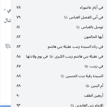
حين وفاة الإمام ففتح عينيه وقال : اجمعوا لي أهل بيتي ،
في أيام عاشوراء
٧٨
في أبي الفضل العباس
٧٩
وعندما اجتمعوا بين يديه قال
: « إنّ شفاعتنا لا تنال
عليه‌السلام
عليه‌السلام
توسل بالعباس
٨١
عليه‌السلام
(١)
مستخفّاً بصلاته »
.
أيها الحالمون
٨٢
ومن أهمّ الإنجازات التي حقّقها الإمام الصادق
في رثاء السيدة زينب عقيلة بني هاشم
٨٣
عليه‌السلام
في عقيلة بني هاشم زينب الكبرى
في يوم ولادتها
٨٥
هو أنه وضع أساس التأليف في
عليها‌السلام
في زينب
٨٧
عليها‌السلام
__________________
السيدة رقية بنت الحسين
٨٨
عليه‌السلام
(١) بحار الأنوار ٧٩ : ٢٢٧.
أم البنين
٨٩
عليها‌السلام
أربعين الطف
٩٠
١٠٨
الإمام زين العابدين
٩٣
عليه‌السلام