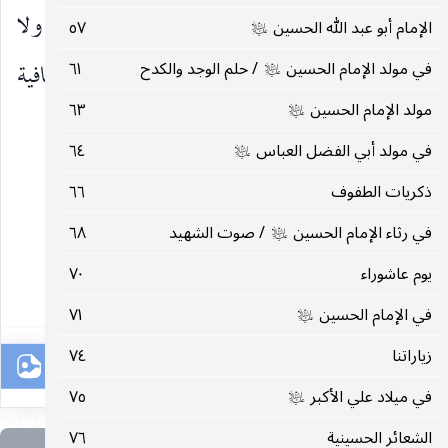
نور كنور اليقين ، ولا يقين كاستضعاف الدنيا ، ولا
الإمام أبو عبد الله الحسين
٥٧
عليه‌السلام
في مولد الإمام الحسين
/ حلم الوجد والكدح
٦١
معرفة كمعرفتك بنفسك ولا نعمة كالعافية ولا عافية
عليه‌السلام
مولد الإمام الحسين
٦٣
عليه‌السلام
(١)
كمساعدة التوفيق ... »
.
في مولد أبي الفضل العباس
٦٤
عليه‌السلام
__________________
ذكريات الطفوف
٦٦
في رثاء الإمام الحسين
/ صوت الشهيد
٦٨
(١) بحار الأنوار ٧٥ : ١٦٤.
عليه‌السلام
يوم عاشوراء
٧٠
١٠٣
في الإمام الحسين
٧١
عليه‌السلام
زياراتنا
٧٤
في ميلاد علي الأكبر
٧٥
عليه‌السلام
الشعائر الحسينية
٧٦