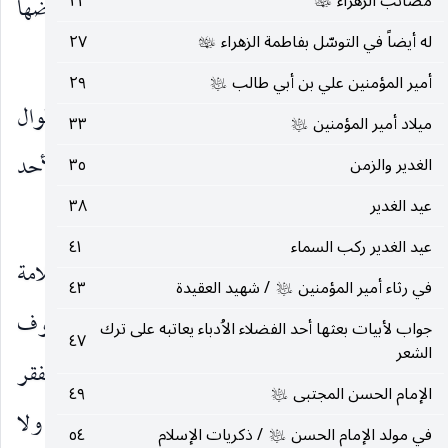
مصائب الزهراء
٢٣
التي سقطت فيها الدولة الاُموية ، وقامت علی إنقاضها
عليها‌السلام
له أيضاً في التوسّل بفاطمة الزهراء
٢٧
عليها‌السلام
الدولة العباسية.
أمير المؤمنين علي بن أبي طالب
٢٩
عليه‌السلام
وقد ورد من الإمام
الكثير من الروايات والأقوال
عليه‌السلام
ميلاد أمير المؤمنين
٣٣
عليه‌السلام
في مختلف المجالات نكتفي بذكر وصية من وصاياه لأحد
الغدير والزمن
٣٥
عيد الغدير
٣٨
تلامذته « جابر بن عبد الله الجعفي » يقول
:
عليه‌السلام
عيد الغدير ركب السماء
٤١
« واعلم أنّه لا علم كطلب السلامة ، ولا سلامة
في رثاء أمير المؤمنين
/ شهيد العقيدة
٤٣
عليه‌السلام
كسلامة القلب ولا عقل كمخالفة الهوی ، ولا خوف
جواب لأبيات بعثها أحد الفضلاء الاُدباء يعاتبه على ترك
٤٧
الشعر
كخوف حاجز ، ولا رجاء كرجاء معين ، ولا فقر كفقر
الإمام الحسن المجتبى
٤٩
عليه‌السلام
القلب ، ولا غنی كغنی النفس ولا قوة كغلبة الهوی ، ولا
في مولد الإمام الحسن
/ ذكريات الإسلام
٥٤
عليه‌السلام