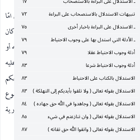
ـ الاستدلال على البراءة بالاستصحاب
٦٧
الأول ـ
ان مفاد هذه القاعدة نفي الحكم الضرري امّا
تنبيهات الاستدلال بالاستصحاب على البراءة
٧٢
ـ الاستدلال على البراءة باخبار أخرى
٧٥
بصيغة انه ينفي الحكم الّذي ينشأ منه الضرر سواء كان
ـ الأدلة التي استدل بها على وجوب الاحتياط
٧٩
من نفس الحكم أو من الجري على طبقه أي من متعلقه أو
أدلة وجوب الاحتياط عقلا
٧٩
من مقدماته وهذا هو الّذي اختاره الشيخ وتابعته عليه
أدلة وجوب الاحتياط شرعا
٨٣
مدرسة المحقق النائيني ( قده ) ، أو بصيغة انه رفع للحكم
الاستدلال بالكتاب على الاحتياط
٨٣
الاستدلال بقوله تعالى ( ولا تلقوا بأيديكم إلى التهلكة )
٨٣
الضرري برفع موضوعه فلا يشمل ما إذا لم يكن الموضوع
الاستدلال بقوله تعالى ( وجاهدوا في الله حق جهاده )
٨٤
الّذي تعلق به الحكم ضرريا بل كانت مقدماته ضررية
الاستدلال بقوله تعالى ( وان تنازعتم في شيء
٨٥
وهذا ما اختاره صاحب
الاستدلال بقوله تعالى ( واتقوا الله حق تقاته )
٨٧