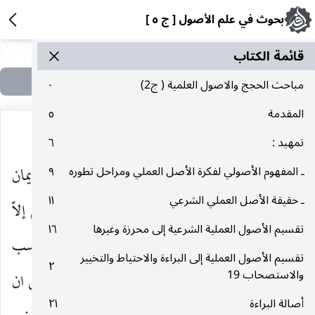
بحوث في علم الأصول [ ج ٥ ]
قائمة الکتاب
مباحث الحجج والاصول العلمية ( ج2)
٠
المقدمة
٥
تمهيد :
٦
(١)
شيئا )
أو قوله تعالى ( ان الذين اشتروا الكفر بالايمان
ـ المفهوم الأصولي لفكرة الأصل العملي ومراحل تطوره
٩
ـ حقيقة الأصل العملي الشرعي
١١
(٢)
لن يضروا الله شيئا )
وقوله تعالى ( لن يضروكم إلاّ
تقسيم الأصول العملية الشرعية إلى محرزة وغيرها
١٦
(٣)
أذى )
فان الأخير فسر بالمشاغبة ، والأوليان المناسب
تقسيم الأصول العملية إلى البراءة والاحتياط والتخيير
٢
والاستصحاب 19
فيهما الأذى والتأثر لا نقص شيء منه ، هذا إذا افترض ان
أصالة البراءة
٢١