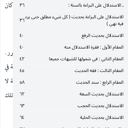
والإصرار واتخاذ الذريعة إلى الضرر في الضرار سواء كان
ـ الاستدلال على البراءة بالسنة :
٣٦
الاستدلال على البراءة بحديث ( كل شيء مطلق حتى يرد
النقص ماديا أو في حق من الحقوق.
٣٦
فيه نهي )
مفاد الهيئة التركيبية لجملة لا ضرر :
الاستدلال بحديث الرفع
٤٠
المقام الأول : فقرة الاستدلال منه
٤٠
الجهة الرابعة ـ
في مفاد الهيئة التركيبية لجملة لا ضرر.
المقام الثاني : في شمولها للشبهات جميعا
٤٢
وبهذا الصدد نستعرض أولا الاتجاهات الفقهية الرئيسية في
المقام الثالث : فقه الحديث
٤٥
قاعدة لا ضرر ، ثم نستعرض المحتملات اللغوية لجملة لا
المقام الرابع : سند الحديث
٥٨
ضرر لنرى ما هو الظاهر منها وما يستدعيه من تلك
الاستدلال بحديث السعة
٦٢
الاستدلال بحديث الحجب
٦٣
الاتجاهات الفقهية فنقول :
الاستدلال بحديث الحلية
٦٤
امّا الاتجاهات الفقهية الرئيسية فثلاثة :