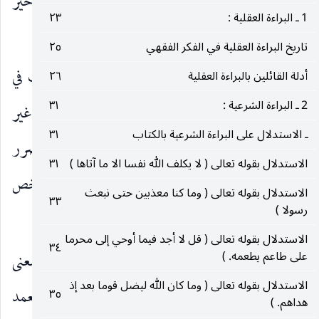
الضر في هذه الآيات من الضرر لا الضرار لأن الأخير
1 ـ البراءة العقلية :
٢٣
مصدر باب المفاعلة.
تاريخ البراءة العقلية في الفكر الفقهي
٢٥
وثانيا ـ
ان الضرار أيضا تستعمل في بعض الآيات في
أدلة القائلين بالبراءة العقلية
٢٦
2 ـ البراءة الشرعية :
٣١
النقص كما في قوله تعالى ( من بعد وصية أو دين غير
ـ الاستدلال على البراءة الشرعية بالكتاب
٣١
(٤)
مضار )
بناء على ان الضرار مصدر لفاعل دون الضرر
الاستدلال بقوله تعالى ( لا يكلف الله نفسا الا ما آتاها )
٣١
ـ فانه قد فسرت الآية بدعوى الدين على نفسه لشخص
الاستدلال بقوله تعالى ( وما كنا معذبين حتى نبعث
٣٣
رسولا )
كذبا ليضر بذلك على الورثة وينقص في مالهم.
الاستدلال بقوله تعالى ( قل لا أجد فيما أوحي إلى محرما
٣٤
على طاعم يطعمه. )
فالصحيح
ان الضرر والضرار من هذه الناحية بمعنى
الاستدلال بقوله تعالى ( وما كان الله ليضل قوما بعد إذ
واحد وانما الفرق بينهما من ناحية أخذ عناية التعمد
٣٥
هداهم. )