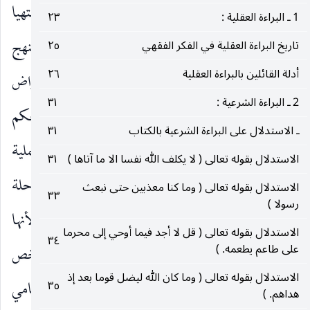
الأصل العملي وما مر به من مراحل متطورة حتى انتهيا
1 ـ البراءة العقلية :
٢٣
إلى التحديد والتنقيح الّذي نفهمه اليوم فنقول : ان منهج
تاريخ البراءة العقلية في الفكر الفقهي
٢٥
أدلة القائلين بالبراءة العقلية
٢٦
الاستنباط في الفقه الإمامي قد اعتمد على افتراض
2 ـ البراءة الشرعية :
٣١
مرحلتين للاستنباط يطلب في أولاهما الدليل على الحكم
ـ الاستدلال على البراءة الشرعية بالكتاب
٣١
الشرعي ويطلب في الثانية تشخيص الوظيفة العملية
الاستدلال بقوله تعالى ( لا يكلف الله نفسا الا ما آتاها )
٣١
تجاهه تنجيزا أو تعذيرا. والقواعد التي تقرر في المرحلة
الاستدلال بقوله تعالى ( وما كنا معذبين حتى نبعث
٣٣
رسولا )
الثانية هي التي تسمى بالأصول بالأصول العملية لأنها
الاستدلال بقوله تعالى ( قل لا أجد فيما أوحي إلى محرما
٣٤
على طاعم يطعمه. )
تشخص الموقف العملي تجاه الترشيح من دون ان تشخص
الاستدلال بقوله تعالى ( وما كان الله ليضل قوما بعد إذ
الحكم الواقعي نفسه ، هذه المنهجة يتميز به الفقه الإمامي
٣٥
هداهم. )