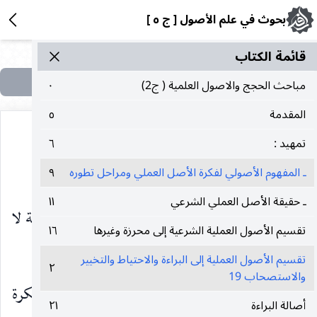
بحوث في علم الأصول [ ج ٥ ]
قائمة الکتاب
مباحث الحجج والاصول العلمية ( ج2)
٠
المقدمة
٥
تمهيد :
٦
مباحث الأصول العملية
ـ المفهوم الأصولي لفكرة الأصل العملي ومراحل تطوره
٩
ـ حقيقة الأصل العملي الشرعي
١١
قبل الشروع في استعراض الأصول والقواعد العملية لا
تقسيم الأصول العملية الشرعية إلى محرزة وغيرها
١٦
بد من تقديم مقدمات :
تقسيم الأصول العملية إلى البراءة والاحتياط والتخيير
٢
والاستصحاب 19
المقدمة الأولى
في شرح المفهوم الأصولي عن فكرة
أصالة البراءة
٢١