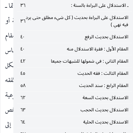
عن فقه العامة الّذي يتجه إلى إثبات الحكم الشرعي دائما ـ
ـ الاستدلال على البراءة بالسنة :
٣٦
الاستدلال على البراءة بحديث ( كل شيء مطلق حتى يرد
المرحلة الأولى ـ فان لم يمكن أثابته بالأدلة القطعية أو
٣٦
فيه نهي )
المفروغ عن دليليتها شرعا تحول إلى طرف أضعف في مقام
الاستدلال بحديث الرفع
٤٠
الإثبات من الأمارات والمظنون القائمة على أساس
المقام الأول : فقرة الاستدلال منه
٤٠
المقام الثاني : في شمولها للشبهات جميعا
٤٢
اعتبارات ومناسبات واستحسانات فهو يتوسل بكل
المقام الثالث : فقه الحديث
٤٥
وسيلة إلى أبيات الحكم الشرعي مهما إمكان بينما في الفقه
المقام الرابع : سند الحديث
٥٨
الإمامي كلما لم تقم عند الفقيه الأدلة القطعية أو الشرعية
الاستدلال بحديث السعة
٦٢
المفروغ عنها انتقل إلى المرحلة الثانية وهي تشخص
الاستدلال بحديث الحجب
٦٣
الاستدلال بحديث الحلية
٦٤
الوظيفة المقررة عند الشك ولو عقلا دون ان يتجه إلى