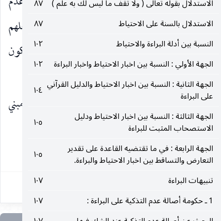
وفيه : أولا ـ
مجرد حكمهم بالبطلان لا يعنى عدم
الاستدلال بقوله تعالى ( ولا تقف ما ليس لك به علم )
٨٧
استنادهم إلى القاعدة في نفي الوجوب حقيقة ، إذ لعلهم
الاستدلال بالسنة على الاحتياط
٨٧
النسبة بين أدلة البراءة والاحتياط
١٠٢
نفوا الوجوب بلا ضرر بحرمة الإضرار بالنفس فيكون
الجهة الأولي : النسبة بين اخبار الاحتياط واخبار البراءة
١٠٢
مدركهم على نفي الوجوب كلا الأمرين.
الجهة الثانية : النسبة بين اخبار الاحتياط والدليل القرآني
١٠٤
على البراءة
وثانيا ـ
إثبات الصحة بعد نفي الوجوب بلا ضرر مبني
الجهة الثالثة : النسبة بين اخبار الاحتياط ودليل
١٠٥
على القول بإمكان إحراز
الاستصحاب المثبت للبراءة
الجهة الرابعة : في ما تقتضيه القاعدة على تقدير
٤٧٨
١٠٥
التعارض والتساقط بين اخبار الاحتياط والبراءة.
تنبيهات البراءة
١٠٧
1 ـ حكومة أصالة عدم التذكية على البراءة :
١٠٧