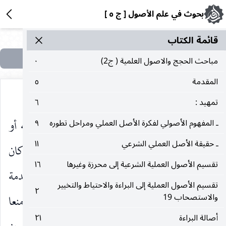
بحوث في علم الأصول [ ج ٥ ]
قائمة الکتاب
مباحث الحجج والاصول العلمية ( ج2)
٠
المقدمة
٥
تمهيد :
٦
كان حق سمرة متعلقا بالدخول ابتداء فيكون منعه أو
ـ المفهوم الأصولي لفكرة الأصل العملي ومراحل تطوره
٩
ـ حقيقة الأصل العملي الشرعي
١١
تحديده منعا له عن متعلق حقه لا محالة بخلاف ما إذا كان
تقسيم الأصول العملية الشرعية إلى محرزة وغيرها
١٦
حقه في العذق المتوقف على الدخول فان المنع عن المقدمة
تقسيم الأصول العملية إلى البراءة والاحتياط والتخيير
٢
والاستصحاب 19
في حال يمكن للشخص تغييرها إلى حال أخرى ليس منعا
أصالة البراءة
٢١