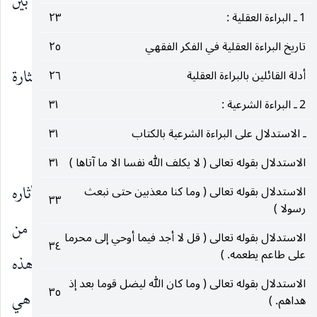
عن ذي المقدمة الّذي هو متعلق حقه فلا تزاحم بين
1 ـ البراءة العقلية :
٢٣
المتعلقين في هذه الصورة.
تاريخ البراءة العقلية في الفكر الفقهي
٢٥
وهكذا يتضح عدم تمامية شيء من الاعتراضات المثارة
أدلة القائلين بالبراءة العقلية
٢٦
2 ـ البراءة الشرعية :
٣١
بشأن كلية هذه القاعدة وعمومها.
ـ الاستدلال على البراءة الشرعية بالكتاب
٣١
مشكلات مثارة على تطبيقات فقهية للقاعدة :
الاستدلال بقوله تعالى ( لا يكلف الله نفسا الا ما آتاها )
٣١
الجهة السادسة ـ
ثم ان هناك اعتراضا عاما أثاره
الاستدلال بقوله تعالى ( وما كنا معذبين حتى نبعث
٣٣
رسولا )
المحقق العراقي ( قده ) بشأن تطبيقات هذه القاعدة من
الاستدلال بقوله تعالى ( قل لا أجد فيما أوحي إلى محرما
٣٤
على طاعم يطعمه. )
قبل الفقهاء في الأبواب المختلفة من الفقه بدعوى ان هذه
الاستدلال بقوله تعالى ( وما كان الله ليضل قوما بعد إذ
٣٥
القاعدة لا تنطبق بالدقة على تلك الموارد اذن فليست هي
هداهم. )