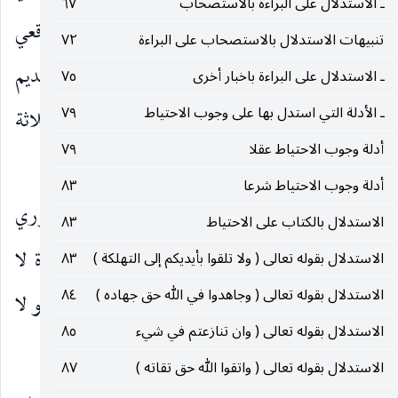
ـ الاستدلال على البراءة بالاستصحاب
٦٧
مستشهدين عليه بقاعدة لا ضرر مع ان مستندهم الواقعي
تنبيهات الاستدلال بالاستصحاب على البراءة
٧٢
فيه قاعدة أخرى هي امتناع اجتماع الأمر والنهي وتقديم
ـ الاستدلال على البراءة باخبار أخرى
٧٥
ـ الأدلة التي استدل بها على وجوب الاحتياط
٧٩
النهي على الأمر ، وذلك يتضح ضمن توضيحات ثلاثة
أدلة وجوب الاحتياط عقلا
٧٩
آثارها في المقام.
أدلة وجوب الاحتياط شرعا
٨٣
التوضيح الأول ـ
انهم قالوا ببطلان الوضوء الضرري
الاستدلال بالكتاب على الاحتياط
٨٣
ولم يقتصروا على القول بنفي وجوبه مع ان القاعدة لا
الاستدلال بقوله تعالى ( ولا تلقوا بأيديكم إلى التهلكة )
٨٣
الاستدلال بقوله تعالى ( وجاهدوا في الله حق جهاده )
٨٤
تنفي أكثر من الوجوب فيبقي ملاكه المقتضي للصحة لو لا
الاستدلال بقوله تعالى ( وان تنازعتم في شيء
٨٥
النهي والحرمة.
الاستدلال بقوله تعالى ( واتقوا الله حق تقاته )
٨٧