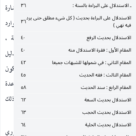
ـ الاستدلال على البراءة بالسنة :
٣٦
قاعدة في نفسها يصح استنباط الحكم منها وانما هي إشارة
الاستدلال على البراءة بحديث ( كل شيء مطلق حتى يرد
إلى قواعد أخرى ثابتة في المرتبة السابقة في تلك الموارد
٣٦
فيه نهي )
أدركها الفقهاء بارتكازاتهم العقلائية أو المتشرعية ،
الاستدلال بحديث الرفع
٤٠
المقام الأول : فقرة الاستدلال منه
٤٠
واستنادهم إلى القاعدة لمجرد الاستئناس والتبرك. والدليل
المقام الثاني : في شمولها للشبهات جميعا
٤٢
على ذلك ما نراه من ان موارد التطبيق المتنوعة تكون
المقام الثالث : فقه الحديث
٤٥
النتيجة الفقهية المستنبطة فيها اما أوسع من مفاد القاعدة
المقام الرابع : سند الحديث
٥٨
أو أضيق منه فلا يمكن ان تكون هي مستندهم في كل ذلك
الاستدلال بحديث السعة
٦٢
الاستدلال بحديث الحجب
، وقد تصدى لذكر جملة من تلك التطبيقات :
٦٣
الاستدلال بحديث الحلية
٦٤
منها ـ
ما ذكروه من سقوط الوضوء الضرري