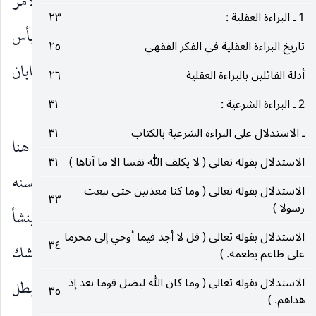
المتيقن والبين غيه وإثمه وهذه نكتة أخرى تجعل الأمر
1 ـ البراءة العقلية :
٢٣
بالاحتياط في مورد الشبهة نفسيا لا طريقيا ولا بأس
تاريخ البراءة العقلية في الفكر الفقهي
٢٥
بالالتزام بثبوته أيضا ان صح سنده فيثبت استحبابان
أدلة القائلين بالبراءة العقلية
٢٦
للاحتياط أحدهما طريقي والآخر نفسي.
2 ـ البراءة الشرعية :
٣١
ـ الاستدلال على البراءة الشرعية بالكتاب
٣١
المقام الثاني ـ
في الاحتياط في العبادات ، والبحث هنا
الاستدلال بقوله تعالى ( لا يكلف الله نفسا الا ما آتاها )
٣١
في كيفية تصويره صغرويا بعد ان فرغنا عن حسنه
الاستدلال بقوله تعالى ( وما كنا معذبين حتى نبعث
٣٣
رسولا )
واستحبابه كبرويا في المقام السابق ، ووجه الإشكال ينشأ
الاستدلال بقوله تعالى ( قل لا أجد فيما أوحي إلى محرما
٣٤
من لزوم قصد الأمر في العبادة وهو لا يتأتى مع الشك
على طاعم يطعمه. )
الاستدلال بقوله تعالى ( وما كان الله ليضل قوما بعد إذ
وعدم العلم بالأمر الا بنحو التشريع المحرم والمبطل
٣٥
هداهم. )