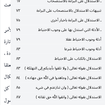
ـ الاستدلال على البراءة بالاستصحاب
٦٧
بين ان يكون وجوب القربة عقليا لاستحالة أخذه تحت
تنبيهات الاستدلال بالاستصحاب على البراءة
٧٢
الأمر أو بحكم الشارع نفسه.
ـ الاستدلال على البراءة باخبار أخرى
٧٥
وانما الإشكال ينشأ على فرض اشتراط قصد الأمر
ـ الأدلة التي استدل بها على وجوب الاحتياط
٧٩
أدلة وجوب الاحتياط عقلا
٧٩
الجزمي شرعا في صحة العبادة مع الإمكان. وهنا تارة
أدلة وجوب الاحتياط شرعا
٨٣
يفترض فقهيا اشتراط قصد الأمر الجزمي المتعلق بالعبادة ،
الاستدلال بالكتاب على الاحتياط
٨٣
وأخرى يفترض كفاية قصد الأمر الجزمي ولو كان متعلقا
الاستدلال بقوله تعالى ( ولا تلقوا بأيديكم إلى التهلكة )
٨٣
بعنوان ثانوي منطبق على العبادة اما على الأول فلا إشكال
الاستدلال بقوله تعالى ( وجاهدوا في الله حق جهاده )
٨٤
في سقوط التكليف حينئذ وارتفاع موضوعه لأن كل
الاستدلال بقوله تعالى ( وان تنازعتم في شيء
٨٥
الاستدلال بقوله تعالى ( واتقوا الله حق تقاته )
٨٧
تكليف مشروط بالقدرة عل متعلقه ومع عدم وصول