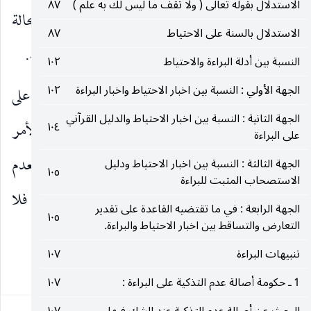
الاستدلال بقوله تعالى ( ولا تقف ما ليس لك به علم )
٨٧
الأمر لا يتمكن المكلف من العبادة فيقطع بعدمه لا محالة
الاستدلال بالسنة على الاحتياط
٨٧
من دون فرق أيضا بين المسلكين في شرطية قصد القربة.
النسبة بين أدلة البراءة والاحتياط
١٠٢
الجهة الأولي : النسبة بين اخبار الاحتياط واخبار البراءة
١٠٢
واما على فرض كفاية قصد مطلق الأمر المنطبق على
الجهة الثانية : النسبة بين اخبار الاحتياط والدليل القرآني
العبادة فقد يقال بإمكان الاحتياط نظرا إلى وجود الأمر
١٠٤
على البراءة
الجزمي الاستحبابي المتعلق بالاحتياط. وقد يقال بعدم
الجهة الثالثة : النسبة بين اخبار الاحتياط ودليل
١٠٥
الاستصحاب المثبت للبراءة
إمكانه لأن الأمر الجزمي قد تعلق بعنوان الاحتياط فلا
الجهة الرابعة : في ما تقتضيه القاعدة على تقدير
١٠٥
التعارض والتساقط بين اخبار الاحتياط والبراءة.
يمكن قصده الا بإتيان متعلقه
تنبيهات البراءة
١٠٧
١١٩
1 ـ حكومة أصالة عدم التذكية على البراءة :
١٠٧