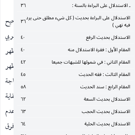
للعبادة.
ـ الاستدلال على البراءة بالسنة :
٣٦
الاستدلال على البراءة بحديث ( كل شيء مطلق حتى يرد
وهذا الإشكال لا مأخذ له بناء على ما هو الصحيح
٣٦
فيه نهي )
فقهيا من ان اللازم في صحة العبادة مطلق الداعي القربي
الاستدلال بحديث الرفع
٤٠
فان الانبعاث عن احتمال الأمر داع قربي إلهي لأنه مظهر
المقام الأول : فقرة الاستدلال منه
٤٠
المقام الثاني : في شمولها للشبهات جميعا
٤٢
من مظاهر الإخلاص ذاتا للمولى وكل ما هو مظهر
المقام الثالث : فقه الحديث
٤٥
للإخلاص للمولى يوجب التقرب ذاتا إليه أيضا بلا حاجة
المقام الرابع : سند الحديث
٥٨
إلى جعل ، ولم يناقش فيه أحد وانما ناقش بعضهم في كفاية
الاستدلال بحديث السعة
٦٢
مع إمكان العلم بالأمر والتقرب الجزمي به فمع فرض عدم
الاستدلال بحديث الحجب
٦٣
الاستدلال بحديث الحلية
٦٤
إمكان ذلك لا مجال لتوهم الإشكال أصلا من دون فرق