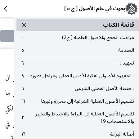
بحوث في علم الأصول [ ج ٥ ]
قائمة الکتاب
مباحث الحجج والاصول العلمية ( ج2)
٠
المقدمة
٥
تمهيد :
٦
لنكتة أخرى غير الواقع المشتبه مثل النبوي الدال على ان
ـ المفهوم الأصولي لفكرة الأصل العملي ومراحل تطوره
٩
ـ حقيقة الأصل العملي الشرعي
١١
من ترك الشبهات كان لما استبان له اترك بناء على ما
تقسيم الأصول العملية الشرعية إلى محرزة وغيرها
١٦
ذكرناه من ظهوره في إرادة النهي عن ارتكاب المشتبه لكي
تقسيم الأصول العملية إلى البراءة والاحتياط والتخيير
٢
والاستصحاب 19
لا يتجرأ المكلف بالتدريج على مخالفة المولى حتى في
أصالة البراءة
٢١