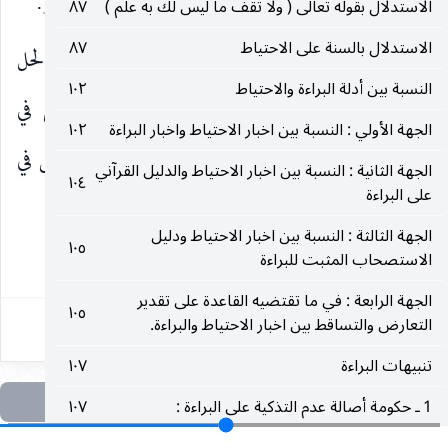
اقتحامها جميعا فتجري الأصول المرخصة بدون محذور.
الاستدلال بقوله تعالى ( ولا تقف ما ليس لك به علم )
٨٧
الاستدلال بالسنة على الاحتياط
٨٧
وقد ناقش في ذلك السيد الأستاذ حلا ونقضا ، اما الحل
النسبة بين أدلة البراءة والاحتياط
١٠٢
فلان المحذور عنده انما هو في الترخيص القطعي في
الجهة الأولي : النسبة بين اخبار الاحتياط واخبار البراءة
١٠٢
المخالفة وهو حاصل في المقام ولو لم يلزم الترخيص في
الجهة الثانية : النسبة بين اخبار الاحتياط والدليل القرآني
١٠٤
على البراءة
المخالفة
الجهة الثالثة : النسبة بين اخبار الاحتياط ودليل
١٠٥
الاستصحاب المثبت للبراءة
٢٢٨
الجهة الرابعة : في ما تقتضيه القاعدة على تقدير
١٠٥
التعارض والتساقط بين اخبار الاحتياط والبراءة.
تنبيهات البراءة
١٠٧
1 ـ حكومة أصالة عدم التذكية على البراءة :
١٠٧