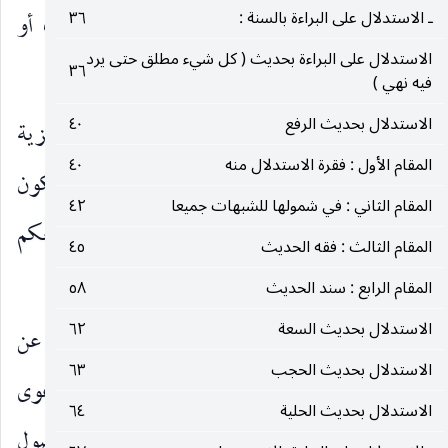
ـ الاستدلال على البراءة بالسنة :
٣٦
عن محل الابتلاء أو الاضطرار إلى بعض الأطراف أو
الاستدلال على البراءة بحديث ( كل شيء مطلق حتى يرد
العسر والحرج أو غير ذلك.
٣٦
فيه نهي )
الاستدلال بحديث الرفع
٤٠
كما انه لا بد من ملاحظة ملاك السقوط عن المنجزية
المقام الأول : فقرة الاستدلال منه
٤٠
ليحدد على ضوئه المقدار اللازم من كثرة الأطراف لتكون
المقام الثاني : في شمولها للشبهات جميعا
٤٢
الشبهة غير محصورة والا فليس هذا العنوان موردا لحكم
المقام الثالث : فقه الحديث
٤٥
شرعي ليبحث عن تحديد معناه.
المقام الرابع : سند الحديث
٥٨
الاستدلال بحديث السعة
٦٢
وهناك منهجان لتقريب سقوط العلم الإجمالي عن
الاستدلال بحديث الحجب
٦٣
المنجزية في الشبهة غير المحصورة ، أحدهما دعوى
الاستدلال بحديث الحلية
٦٤
سقوط العلم الإجمالي عن المنجزية بلحاظ أدلة الأصول