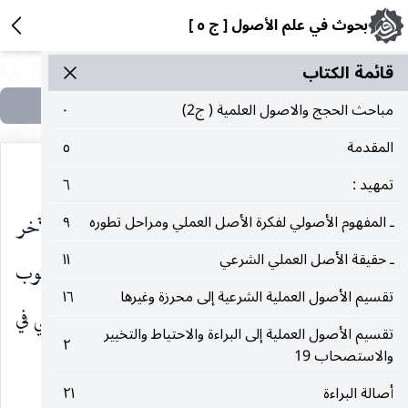
بحوث في علم الأصول [ ج ٥ ]
قائمة الکتاب
مباحث الحجج والاصول العلمية ( ج2)
٠
المقدمة
٥
تمهيد :
٦
الآخر لكونه سببيا وذاك مسببي فيثبت وجوب الآخر
ـ المفهوم الأصولي لفكرة الأصل العملي ومراحل تطوره
٩
ـ حقيقة الأصل العملي الشرعي
١١
ظاهرا ، وان لم يكن الأصل تنزيليا كالبراءة عن وجوب
تقسيم الأصول العملية الشرعية إلى محرزة وغيرها
١٦
الوفاء بالدين وقع التعارض بينه وبين الأصل الترخيصي في
تقسيم الأصول العملية إلى البراءة والاحتياط والتخيير
٢
والاستصحاب 19
الطرف الآخر لا محالة وكان العلم الإجمالي منجزا.
أصالة البراءة
٢١