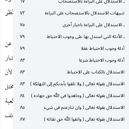
ـ الاستدلال على البراءة بالاستصحاب
٦٧
الترخيصية والثاني دعوى سقوطه في نفسه وبقطع النّظر
تنبيهات الاستدلال بالاستصحاب على البراءة
٧٢
ـ الاستدلال على البراءة باخبار أخرى
٧٥
عن أدلة الأصول ، فهنا تقريبان :
ـ الأدلة التي استدل بها على وجوب الاحتياط
٧٩
التقريب الأول ـ
دعوى سقوط العلم الإجمالي عن
أدلة وجوب الاحتياط عقلا
٧٩
المنجزية بلحاظ أدلة الأصول الترخيصية ، وذلك باعتبار
أدلة وجوب الاحتياط شرعا
٨٣
انه لا محذور في جريانها في الشبهة غير المحصورة لأن
الاستدلال بالكتاب على الاحتياط
٨٣
الاستدلال بقوله تعالى ( ولا تلقوا بأيديكم إلى التهلكة )
٨٣
الركن الرابع من أركان تنجيز العلم الإجمالي المتقدمة مختل
الاستدلال بقوله تعالى ( وجاهدوا في الله حق جهاده )
٨٤
إذ لا يؤدي جريانها إلى الترخيص في المخالفة القطعية
الاستدلال بقوله تعالى ( وان تنازعتم في شيء
٨٥
عمليا لأننا نفترض كثرة الأطراف بدرجة لا تتيح للمكلف
الاستدلال بقوله تعالى ( واتقوا الله حق تقاته )
٨٧