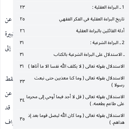
٣ ـ الشبهة غير المحصورة :
1 ـ البراءة العقلية :
٢٣
المشهور بين الأصوليين سقوط العلم الإجمالي عن
تاريخ البراءة العقلية في الفكر الفقهي
٢٥
أدلة القائلين بالبراءة العقلية
٢٦
تنجيز الموافقة القطعية إذا كثرت أطرافه بدرجة كبيرة
2 ـ البراءة الشرعية :
٣١
وسميت بالشبهة غير المحصورة ، وهناك من ذهب إلى
ـ الاستدلال على البراءة الشرعية بالكتاب
٣١
عدم حرمة المخالفة القطعية فيها أيضا.
الاستدلال بقوله تعالى ( لا يكلف الله نفسا الا ما آتاها )
٣١
ويجب ان يعلم بان المنظور في المقام عامل الكثرة فقط
الاستدلال بقوله تعالى ( وما كنا معذبين حتى نبعث
٣٣
رسولا )
وما قد ينجم عنها من تأثير في إسقاط العلم الإجمالي عن
الاستدلال بقوله تعالى ( قل لا أجد فيما أوحي إلى محرما
٣٤
على طاعم يطعمه. )
المنجزية دون ان نضيف في الحساب نكتة أخرى قد
الاستدلال بقوله تعالى ( وما كان الله ليضل قوما بعد إذ
٣٥
تقارن افتراض كثرة الأطراف كخروج بعض الأطراف
هداهم. )