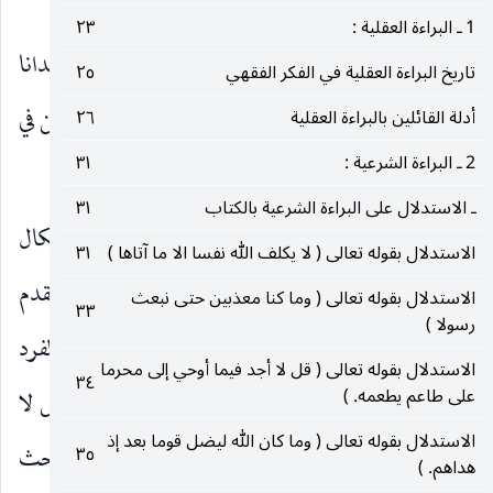
الإجمالي حقيقة أو حكما على الأقل أو لا؟
1 ـ البراءة العقلية :
٢٣
والبحث أولا ـ
في انحلاله الحقيقي بمعنى زواله وجدانا
تاريخ البراءة العقلية في الفكر الفقهي
٢٥
، وثانيا في انحلاله الحكمي بمعنى جريان الأصل المؤمن في
أدلة القائلين بالبراءة العقلية
٢٦
2 ـ البراءة الشرعية :
٣١
أطرافه الأخرى ، فالبحث في مقامين :
ـ الاستدلال على البراءة الشرعية بالكتاب
٣١
المقام الأول ـ
في كبرى الانحلال الحقيقي ، ولا إشكال
الاستدلال بقوله تعالى ( لا يكلف الله نفسا الا ما آتاها )
٣١
في ان العلم إجمالي متقوم بركنين أساسيين ـ على ما تقدم
الاستدلال بقوله تعالى ( وما كنا معذبين حتى نبعث
٣٣
رسولا )
شرحهما ـ وهما العلم بوجود الجامع وعدم سرايته إلى الفرد
الاستدلال بقوله تعالى ( قل لا أجد فيما أوحي إلى محرما
٣٤
على طاعم يطعمه. )
أي بقائه عي الجامع بحده الجامعي ، وعلى هذا الأساس لا
الاستدلال بقوله تعالى ( وما كان الله ليضل قوما بعد إذ
بد وان يقال بان هناك صورتين خارجتين عن هذا البحث
٣٥
هداهم. )