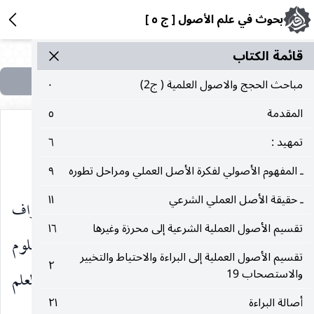
بحوث في علم الأصول [ ج ٥ ]
قائمة الکتاب
مباحث الحجج والاصول العلمية ( ج2)
٠
المقدمة
٥
تمهيد :
٦
٤ ـ انحلال العلم الإجمالي بالعلم الوجداني :
ـ المفهوم الأصولي لفكرة الأصل العملي ومراحل تطوره
٩
ـ حقيقة الأصل العملي الشرعي
١١
إذا فرض العلم التفصيليّ بالتكليف في بعض أطراف
تقسيم الأصول العملية الشرعية إلى محرزة وغيرها
١٦
العلم الإجمالي ، أو فرض حصول علم إجمالي بمقدار المعلوم
تقسيم الأصول العملية إلى البراءة والاحتياط والتخيير
٢
والاستصحاب 19
بالإجمال في دائرة أصغر من الأطراف فهل ينحل العلم
أصالة البراءة
٢١