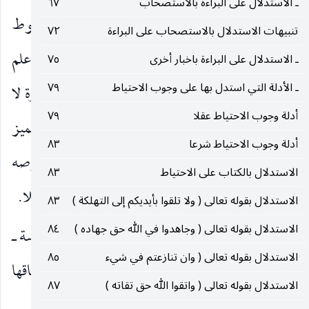
ـ الاستدلال على البراءة بالاستصحاب
٦٧
إذا علم بسقوط قطرة دم في أحد الإناءين ثم علم بسقوط
تنبيهات الاستدلال بالاستصحاب على البراءة
٧٢
قطرة من الدم في أحدهما المعين على كل حال ـ سواء علم
ـ الاستدلال على البراءة باخبار أخرى
٧٥
ـ الأدلة التي استدل بها على وجوب الاحتياط
٧٩
بأنها قطرة أخرى أو احتمل ذلك ـ فانه في هذه الصورة لا
أدلة وجوب الاحتياط عقلا
٧٩
إشكال في عدم انحلال العلم الإجمالي لأن معلومه المتميز
أدلة وجوب الاحتياط شرعا
٨٣
لا يزال غير معلوم الانطباق على أحد الطرفين بخصوصه
الاستدلال بالكتاب على الاحتياط
٨٣
بل نسبته إليهما على حد واحد فيستحيل ان يكون منحلا.
الاستدلال بقوله تعالى ( ولا تلقوا بأيديكم إلى التهلكة )
٨٣
الاستدلال بقوله تعالى ( وجاهدوا في الله حق جهاده )
٨٤
لا يقال ـ
ان العلم الإجمالي بسبب التكليف ـ النجاسة ـ
الاستدلال بقوله تعالى ( وان تنازعتم في شيء
٨٥
وان لم يكن منحلا لا خذ خصوصية فيه لا يحرز انطباقها
الاستدلال بقوله تعالى ( واتقوا الله حق تقاته )
٨٧
على الفرد ، الا انه بلحاظ ما هو التكليف وموضوع