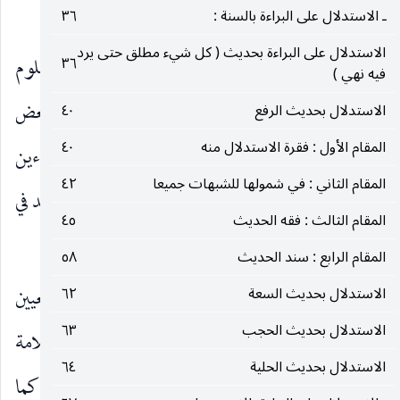
بلا كلام :
ـ الاستدلال على البراءة بالسنة :
٣٦
الاستدلال على البراءة بحديث ( كل شيء مطلق حتى يرد
إحداهما ـ
ما إذا كان العلم بالفرد معينا لنفس المعلوم
٣٦
فيه نهي )
الإجمالي أي علم بانطباق المعلوم بالإجمال على بعض
الاستدلال بحديث الرفع
٤٠
المقام الأول : فقرة الاستدلال منه
٤٠
الأطراف ، كما إذا علم بوجود قطرة دم في أحد الإناءين
المقام الثاني : في شمولها للشبهات جميعا
٤٢
ثم علمنا بها في أحدهما المعين حينئذ لا إشكال عند أحد في
المقام الثالث : فقه الحديث
٤٥
الانحلال وزوال العلم الإجمالي لتشخص متعلقه.
المقام الرابع : سند الحديث
٥٨
الثانية ـ
ان لا يكون العلم بالفرد ناظرا إلى تعيين
الاستدلال بحديث السعة
٦٢
الاستدلال بحديث الحجب
٦٣
المعلوم الإجمالي ويكون للمعلوم الإجمالي علامة
الاستدلال بحديث الحلية
٦٤
وخصوصية مأخوذة فيه غير محرزة التواجد في الفرد ، كما