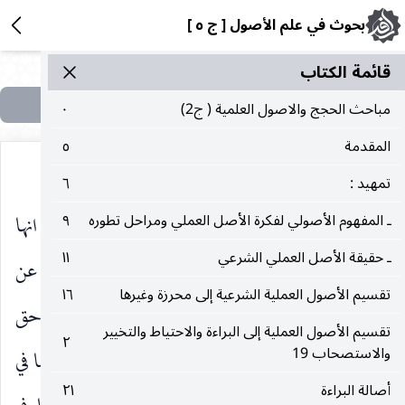
بحوث في علم الأصول [ ج ٥ ]
قائمة الکتاب
مباحث الحجج والاصول العلمية ( ج2)
٠
المقدمة
٥
تمهيد :
٦
الجهد ، وفي مقام تحديد تلك الحيثية كما يمكن افتراض انها
ـ المفهوم الأصولي لفكرة الأصل العملي ومراحل تطوره
٩
ـ حقيقة الأصل العملي الشرعي
١١
إطاعة الله يمكن إبداء احتمال انه نصرة الله والدفاع عن
تقسيم الأصول العملية الشرعية إلى محرزة وغيرها
١٦
الإسلام وقتال أعدائه كما يحتمل ان تكون معرفة الله حق
تقسيم الأصول العملية إلى البراءة والاحتياط والتخيير
٢
والاستصحاب 19
معرفته ، فان هذه الاحتمالات الثلاثة لا معين لا حدها في
أصالة البراءة
٢١