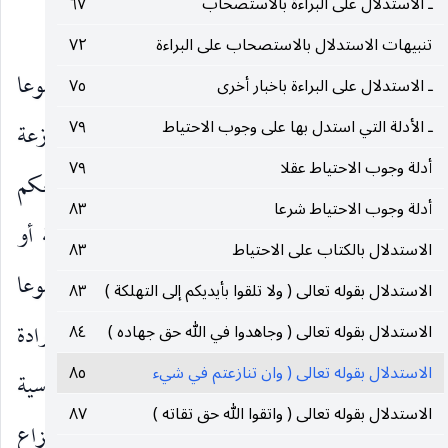
ـ الاستدلال على البراءة بالاستصحاب
٦٧
الاقتحام نظير قوله
قف عند الشبهة.
عليه‌السلام
تنبيهات الاستدلال بالاستصحاب على البراءة
٧٢
وفيه :
ان الآية أجنبية عن وجوب الاحتياط موضوعا
ـ الاستدلال على البراءة باخبار أخرى
٧٥
ـ الأدلة التي استدل بها على وجوب الاحتياط
٧٩
ومحمولا. اما موضوعا فلان الوارد فيها عنوان المنازعة
أدلة وجوب الاحتياط عقلا
٧٩
المساوق مع المخاصمة لا مجرد الشك وعدم العلم بالحكم
أدلة وجوب الاحتياط شرعا
٨٣
الشرعي الكلي سواء أريد مطلق النزاع والمخاصمة أو
الاستدلال بالكتاب على الاحتياط
٨٣
مخاصمة خاصة فعلى كلام التقديرين الآية موضوعا
الاستدلال بقوله تعالى ( ولا تلقوا بأيديكم إلى التهلكة )
٨٣
أجنبية عن موضوع إيجاب الاحتياط بل على تقدير إرادة
الاستدلال بقوله تعالى ( وجاهدوا في الله حق جهاده )
٨٤
الاستدلال بقوله تعالى ( وان تنازعتم في شيء
٨٥
مخاصمة خاصة كالمخاصمة في الأمور السياسية
الاستدلال بقوله تعالى ( واتقوا الله حق تقاته )
٨٧
والاجتماعية فالأجنبية أوضح ، ويحتمل قويا إرادة النزاع