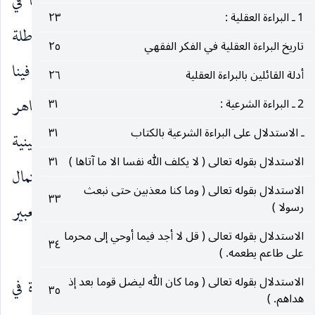
قبال الآخر ان لم يدع ظهور الآية بحسب سياقها في
1 ـ البراءة العقلية :
٢٣
الثالث لأنها واردة في سياق الرد على العقائد الباطلة
تاريخ البراءة العقلية في الفكر الفقهي
٢٥
فتكون على وزان قوله تعالى ( والذين جاهدوا فينا
أدلة القائلين بالبراءة العقلية
٢٦
(١)
لنهدينهم سبلنا )
، بل هذا المعنى هو الألصق بظاهر
2 ـ البراءة الشرعية :
٣١
ـ الاستدلال على البراءة الشرعية بالكتاب
٣١
الآية لأن الجهاد لمعرفة الله كأنه جهاد في الله لعدم الاثنينية
الاستدلال بقوله تعالى ( لا يكلف الله نفسا الا ما آتاها )
٣١
بين الشيء ومعرفته ، ولو تنزلنا عن هذا الاحتمال
الاستدلال بقوله تعالى ( وما كنا معذبين حتى نبعث
٣٣
رسولا )
فالاحتمال الثاني اقرب من الأول لأنه أنسب مع التعبير
الاستدلال بقوله تعالى ( قل لا أجد فيما أوحي إلى محرما
بالجهاد.
٣٤
على طاعم يطعمه. )
الاستدلال بقوله تعالى ( وما كان الله ليضل قوما بعد إذ
وثانيا ـ
لو سلم ان المجاهدة هنا بمعنى المجاهدة في
٣٥
هداهم. )