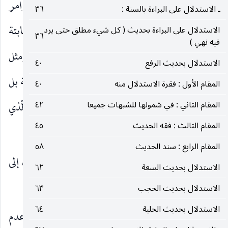
الطاعة ، فسوف تكون هذه الآية على حد سائر الأوامر
ـ الاستدلال على البراءة بالسنة :
٣٦
بإطاعة الله وعدم معصيته شاملة لموارد الطاعات الثابتة
الاستدلال على البراءة بحديث ( كل شيء مطلق حتى يرد
٣٦
فيه نهي )
والمتنجزة بالعلم أو بغيره بل تشمل حتى المستحبات ومثل
الاستدلال بحديث الرفع
٤٠
هذه الأوامر كما قلنا لا تكون أوامر تأسيسية مولوية بل
المقام الأول : فقرة الاستدلال منه
٤٠
إرشادية فلا يمكن ان نثبت بها إيجاب الاحتياط شرعا الّذي
المقام الثاني : في شمولها للشبهات جميعا
٤٢
المقام الثالث : فقه الحديث
٤٥
هو المطلوب.
المقام الرابع : سند الحديث
٥٨
ومن جملة الآيات .. ( وان تنازعتم في شيء فردوه إلى
الاستدلال بحديث السعة
٦٢
(٢)
الله والرسول )
.
الاستدلال بحديث الحجب
٦٣
الاستدلال بحديث الحلية
٦٤
بتقريب ان الرد إليها عبارة أخرى عن التوقف وعدم