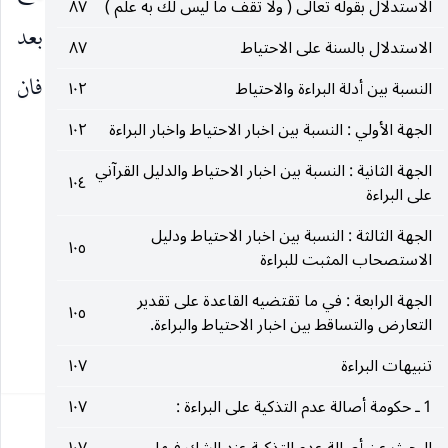
الاستدلال بقوله تعالى ( ولا تقف ما ليس لك به علم )
٨٧
بين الأمة وولي الأمر في الأمور العامة لأنها وردت بعد
الاستدلال بالسنة على الاحتياط
٨٧
قوله تعالى ( أطيعوا الله والرسول وأولي الأمر منكم فان
النسبة بين أدلة البراءة والاحتياط
١٠٢
الجهة الأولي : النسبة بين اخبار الاحتياط واخبار البراءة
١٠٢
تنازعتم في شيء فردوه إلى الله والرسول )
الجهة الثانية : النسبة بين اخبار الاحتياط والدليل القرآني
١٠٤
__________________
على البراءة
الجهة الثالثة : النسبة بين اخبار الاحتياط ودليل
١٠٥
(١) سورة العنكبوت : ٦٩.
الاستصحاب المثبت للبراءة
الجهة الرابعة : في ما تقتضيه القاعدة على تقدير
(٢) سورة النساء : ٥٩.
١٠٥
التعارض والتساقط بين اخبار الاحتياط والبراءة.
٨٥
تنبيهات البراءة
١٠٧
1 ـ حكومة أصالة عدم التذكية على البراءة :
١٠٧