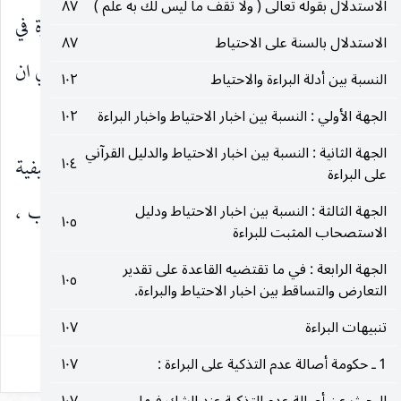
الاستدلال بقوله تعالى ( ولا تقف ما ليس لك به علم )
٨٧
وقوع الضرر الحرام وهو في المقام حق إبقاء الشجرة في
الاستدلال بالسنة على الاحتياط
٨٧
حائط الأنصاري فيرتفع هذا السبب ويجوز للأنصاري ان
النسبة بين أدلة البراءة والاحتياط
١٠٢
يقلع شجرته ويرم بها وجهه.
الجهة الأولي : النسبة بين اخبار الاحتياط واخبار البراءة
١٠٢
الجهة الثانية : النسبة بين اخبار الاحتياط والدليل القرآني
وبهذا يظهر الجواب عمّا مضى من الاعتراض في كيفية
١٠٤
على البراءة
تطبيق القاعدة في الحديث على قصة سمرة بن جندب ،
الجهة الثالثة : النسبة بين اخبار الاحتياط ودليل
١٠٥
الاستصحاب المثبت للبراءة
حيث أشرنا فيما سبق بان هذا التطبيق ليس
الجهة الرابعة : في ما تقتضيه القاعدة على تقدير
١٠٥
التعارض والتساقط بين اخبار الاحتياط والبراءة.
٤٨٩
تنبيهات البراءة
١٠٧
1 ـ حكومة أصالة عدم التذكية على البراءة :
١٠٧