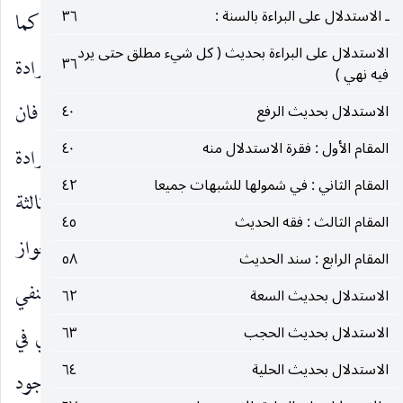
ـ الاستدلال على البراءة بالسنة :
٣٦
وتوضيح ذلك :
ان الحكم قد يكون بذاته ضرريا كما
الاستدلال على البراءة بحديث ( كل شيء مطلق حتى يرد
في لزوم البيع الغبني وقد يكون ضرريا بتوسط إرادة
٣٦
فيه نهي )
مقهورة للحكم كما في ضررية وجوب الوضوء فان
الاستدلال بحديث الرفع
٤٠
المقام الأول : فقرة الاستدلال منه
٤٠
الضرر وإن كان في طول إرادة الوضوء إلاّ انها إرادة
المقام الثاني : في شمولها للشبهات جميعا
٤٢
مقهورة ومن هنا يكون الحكم بالوجوب ضرريا ، وثالثة
المقام الثالث : فقه الحديث
٤٥
يكون ضرريا بتوسط إرادة غير مقهورة كما في جواز
المقام الرابع : سند الحديث
٥٨
الدخول إلى حائط الأنصاري بلا استئذان. ولا ضرر ينفي
الاستدلال بحديث السعة
٦٢
الاستدلال بحديث الحجب
٦٣
الأقسام الثلاثة للضرر معا أي حتى الحكم الضرري في
الاستدلال بحديث الحلية
٦٤
المورد الثالث باعتبار ما تقدم من ان لا ضرر ينفي الوجود