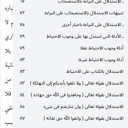
ـ الاستدلال على البراءة بالاستصحاب
٦٧
الاستساغي للضرر أو ينطبق على الجواز المذكور باعتباره
تنبيهات الاستدلال بالاستصحاب على البراءة
٧٢
سببا له ولو عرفا ، إلاّ ان هذا المقدار من نفي الحكم لا
ـ الاستدلال على البراءة باخبار أخرى
٧٥
يكفي لمنع سمرة بن جندب عن عدم الإضرار بالأنصاري
ـ الأدلة التي استدل بها على وجوب الاحتياط
٧٩
أدلة وجوب الاحتياط عقلا
٧٩
في دخوله إذا كان عاصيا لهذا الحكم وأراد الدخول بلا
أدلة وجوب الاحتياط شرعا
٨٣
استئذان ، وهنا يصل دور لا ضرار لنفي موجب إمكانية
الاستدلال بالكتاب على الاحتياط
٨٣
الإضرار المحرم على سمرة بن جندب بالتمسك بحق من
الاستدلال بقوله تعالى ( ولا تلقوا بأيديكم إلى التهلكة )
٨٣
حقوقه بنحو يضر بالآخرين ولو كان محرما عليه ، فلا
الاستدلال بقوله تعالى ( وجاهدوا في الله حق جهاده )
٨٤
ضرار نفي للضرر الحرام بلحاظ ما في الشريعة لا نفي
الاستدلال بقوله تعالى ( وان تنازعتم في شيء
٨٥
الاستدلال بقوله تعالى ( واتقوا الله حق تقاته )
٨٧
للضرر بلحاظ ما في الشريعة ، ومعنى ذلك انه ينفي سبب