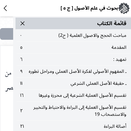
بحوث في علم الأصول [ ج ٥ ]
قائمة الکتاب
مباحث الحجج والاصول العلمية ( ج2)
٠
المقدمة
٥
تمهيد :
٦
وبإحدى هاتين الطريقتين نستطيع تخريج الكثير من
ـ المفهوم الأصولي لفكرة الأصل العملي ومراحل تطوره
٩
ـ حقيقة الأصل العملي الشرعي
١١
الحقوق والمرتكزات العقلائية المستجدة بعد عصر
تقسيم الأصول العملية الشرعية إلى محرزة وغيرها
١٦
المعصومين
.
عليهم‌السلام
تقسيم الأصول العملية إلى البراءة والاحتياط والتخيير
٢
والاستصحاب 19
فقه الحديث بلحاظ لا ضرار :
أصالة البراءة
٢١