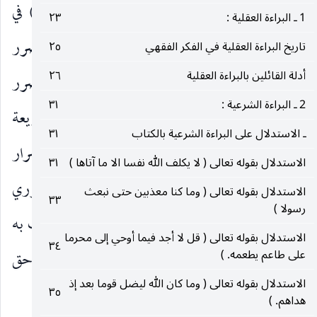
الجهة الثامنة ـ
في المراد من فقرة ( لا ضرار ) في
1 ـ البراءة العقلية :
٢٣
الحديث ، وقد ذكرنا فيما سبق ان الضرار هو تعمد الضرر
تاريخ البراءة العقلية في الفكر الفقهي
٢٥
أدلة القائلين بالبراءة العقلية
٢٦
وتقصيده باستخدام حق من الحقوق بنحو يوقع الضرر
2 ـ البراءة الشرعية :
٣١
بالغير ، ومن هنا يكون ذلك الحق كأنه سبب وذريعة
ـ الاستدلال على البراءة الشرعية بالكتاب
٣١
للإضرار بالآخرين ، ومن هنا يكون المنفي بلا ضرار
الاستدلال بقوله تعالى ( لا يكلف الله نفسا الا ما آتاها )
٣١
امرا زائدا على أصل حرمة الضرر أو عدم الحكم الضرري
الاستدلال بقوله تعالى ( وما كنا معذبين حتى نبعث
٣٣
رسولا )
وهو نفي أصل الحق الّذي قد يستوجب تمسك المكلف به
الاستدلال بقوله تعالى ( قل لا أجد فيما أوحي إلى محرما
٣٤
على طاعم يطعمه. )
لإيقاع الضرر المحرم بالآخر وهو في مورد الرواية حق
الاستدلال بقوله تعالى ( وما كان الله ليضل قوما بعد إذ
إبقاء الشجرة وتملكها من قبل سمرة بن جندب.
٣٥
هداهم. )