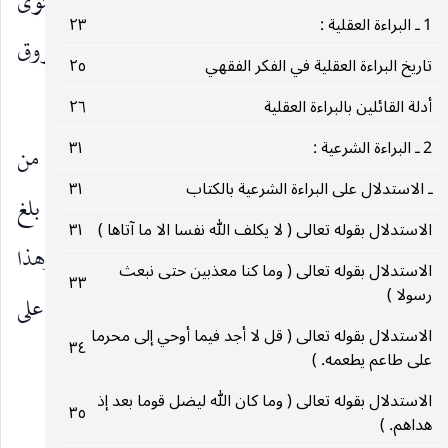
بالاستحباب والقول بالأمر الطريقي على مستوى
1 ـ البراءة العقلية :
٢٣
الاحتياط في موارد بلوغ الثواب أيضا بخلاف الفروق
تاريخ البراءة العقلية في الفكر الفقهي
٢٥
السابقة ـ.
أدلة القائلين بالبراءة العقلية
٢٦
2 ـ البراءة الشرعية :
٣١
الجهة الثالثة ـ
في تحقيق ما اختلف فيه المحققون من
ـ الاستدلال على البراءة الشرعية بالكتاب
٣١
شمول اخبار من بلغ لغير فرض الإتيان بالعمل الّذي بلغ
الاستدلال بقوله تعالى ( لا يكلف الله نفسا الا ما آتاها )
٣١
عليه الثواب بداعي الانقياد وبلوغ ذلك الثواب ، وهذا
الاستدلال بقوله تعالى ( وما كنا معذبين حتى نبعث
٣٣
رسولا )
يرتبط بملاحظة ما ذكر من دعوى وجود القرينة على
الاستدلال بقوله تعالى ( قل لا أجد فيما أوحي إلى محرما
٣٤
تقيدها بفرض الانقياد.
على طاعم يطعمه. )
الاستدلال بقوله تعالى ( وما كان الله ليضل قوما بعد إذ
وتلك القرينة يمكن ان تكون أحد امرين :
٣٥
هداهم. )