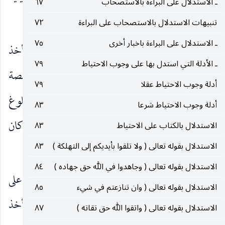
ـ الاستدلال على البراءة بالاستصحاب
٦٧
التقييدية.
تنبيهات الاستدلال بالاستصحاب على البراءة
٧٢
ـ الاستدلال على البراءة باخبار أخرى
٧٥
وهذا الكلام ان أريد به دعوى ان البلوغ بعد ان أخذ
ـ الأدلة التي استدل بها على وجوب الاحتياط
٧٩
بنحو التعليل لا بنحو التقييد فلا يختص العمل بالحصة
أدلة وجوب الاحتياط عقلا
٧٩
الانقيادية المتفرعة على البلوغ ففيه : ان مجرد أخذ البلوغ
أدلة وجوب الاحتياط شرعا
٨٣
في موضوع العمل يجعله متفرعا عليه ومقيدا به سواء كان
الاستدلال بالكتاب على الاحتياط
٨٣
الاستدلال بقوله تعالى ( ولا تلقوا بأيديكم إلى التهلكة )
٨٣
حيثية تعليلية أو تقييدية.
الاستدلال بقوله تعالى ( وجاهدوا في الله حق جهاده )
٨٤
وان أريد دعوى ان ظاهر الاخبار ترتب الثواب على
الاستدلال بقوله تعالى ( وان تنازعتم في شيء
٨٥
نفس العمل لا بما انه قد بلغ عليه الثواب لأن البلوغ أخذ
الاستدلال بقوله تعالى ( واتقوا الله حق تقاته )
٨٧