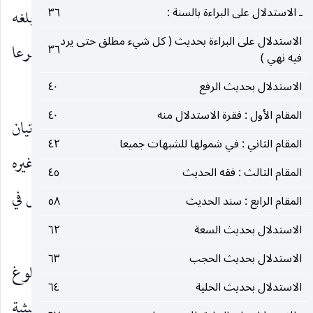
ـ الاستدلال على البراءة بالسنة :
٣٦
الأول ـ
استفادة ذلك من فاء التفريع في قوله ( من بلغه
الاستدلال على البراءة بحديث ( كل شيء مطلق حتى يرد
شيء من الثواب فعمله ) فانه يدل على كون العمل متفرعا
٣٦
فيه نهي )
على البلوغ.
الاستدلال بحديث الرفع
٤٠
المقام الأول : فقرة الاستدلال منه
٤٠
الثاني ـ
ما ورد في جملة منها من التصريح بالإتيان
المقام الثاني : في شمولها للشبهات جميعا
٤٢
بالعمل التماسا للثواب أو لقول النبي
فيحمل غيره
صلى‌الله‌عليه‌وآله‌وسلم
المقام الثالث : فقه الحديث
٤٥
عليه أيضا من باب حمل المطلق على المقيد ، وقد نوقش في
المقام الرابع : سند الحديث
٥٨
الوجه الأول بعدة مناقشات.
الاستدلال بحديث السعة
٦٢
الاستدلال بحديث الحجب
٦٣
منها ـ
ما ذكره المحقق الخراسانيّ ( قده ) من ان البلوغ
الاستدلال بحديث الحلية
٦٤
قد أخذ بنحو الحيثية التعليلية للعمل لا بنحو الحيثية