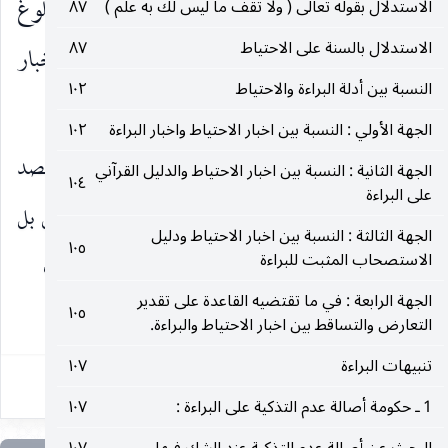
بنحو الحيثية التعليلية لا التقييدية ليكون عنوان بلوغ
الاستدلال بقوله تعالى ( ولا تقف ما ليس لك به علم )
٨٧
الاستدلال بالسنة على الاحتياط
٨٧
الثواب والانقياد هو موضوع الثواب فتكون الاخبار
النسبة بين أدلة البراءة والاحتياط
١٠٢
إرشادا إلى حكم العقل بحسن الانقياد ومخصوصا به.
الجهة الأولي : النسبة بين اخبار الاحتياط واخبار البراءة
١٠٢
ففيه :
ان ترتب الثواب لا بد فيه من أخذ قيد قصد
الجهة الثانية : النسبة بين اخبار الاحتياط والدليل القرآني
١٠٤
على البراءة
القربة على كل حال لأنه غير مترتب على ذات العمل بل
الجهة الثالثة : النسبة بين اخبار الاحتياط ودليل
١٠٥
الاستصحاب المثبت للبراءة
على الإطاعة أو الانقياد وانما العمل مورد لترتب الثواب
الجهة الرابعة : في ما تقتضيه القاعدة على تقدير
١٠٥
١٢٩
التعارض والتساقط بين اخبار الاحتياط والبراءة.
تنبيهات البراءة
١٠٧
1 ـ حكومة أصالة عدم التذكية على البراءة :
١٠٧