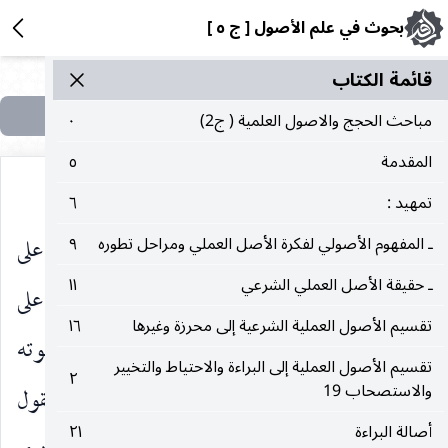
بحوث في علم الأصول [ ج ٥ ]
قائمة الکتاب
مباحث الحجج والاصول العلمية ( ج2)
٠
المقدمة
٥
تمهيد :
٦
ومنها ـ
ما سوف يأتي الحديث عنه من انه بناء على
ـ المفهوم الأصولي لفكرة الأصل العملي ومراحل تطوره
٩
ـ حقيقة الأصل العملي الشرعي
١١
جعل الحجية يفتي الفقيه بالاستحباب لمقلديه بينما على
تقسيم الأصول العملية الشرعية إلى محرزة وغيرها
١٦
القول باستحباب العمل البالغ عليه الثواب فلا بد في ثبوته
تقسيم الأصول العملية إلى البراءة والاحتياط والتخيير
٢
والاستصحاب 19
للمقلدين من بلوغهم ذلك ـ وهذا الفرق ثابت بين القول
أصالة البراءة
٢١