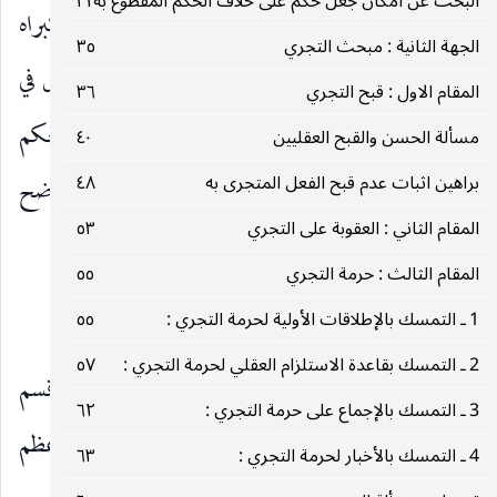
البحث عن امكان جعل حكم على خلاف الحكم المقطوع به
٣١
سواء كان قطعا بصغرى الحكم كالخمرة أو بكبراه
الجهة الثانية : مبحث التجري
٣٥
كتحريم كل خمر ، والثاني ما كان للقطع نفسه دخل في
المقام الاول : قبح التجري
٣٦
ترتب الحكم ومنه يظهر انه يمكن أن يكون قطع بحكم
مسألة الحسن والقبح العقليين
٤٠
براهين اثبات عدم قبح الفعل المتجرى به
٤٨
طريقا إلى ذلك الحكم وموضوعا لحكم آخر وهذا واضح
المقام الثاني : العقوبة على التجري
٥٣
وانما البحث في عدة مقامات.
المقام الثالث : حرمة التجري
٥٥
١ ـ تقسيمات القطع الموضوعي :
1 ـ التمسك بالإطلاقات الأولية لحرمة التجري :
٥٥
2 ـ التمسك بقاعدة الاستلزام العقلي لحرمة التجري :
٥٧
المقام الأول ـ
في أقسام القطع الموضوعي ، وقد قسم
3 ـ التمسك بالإجماع على حرمة التجري :
٦٢
القطع الموضوعي إلى أقسام أربعة فقد قسم الشيخ الأعظم
4 ـ التمسك بالأخبار لحرمة التجري :
٦٣