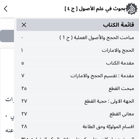
بحوث في علم الأصول [ ج ٤ ]
قائمة الکتاب
مباحث الحجج والأصول العملية ( ج 1 )
٠
الحجج والامارات
١
مقدمة الكتاب
٥
مقدمة : تقسيم الحجج والامارات
٧
أقسام القطع ومدى قيام الأمارة مقامه
مبحث القطع
٢٥
الجهة الثالثة ـ
في تقسيمات القطع وقيام الأمارات
الجهة الاولى : حجية القطع
٢٧
والحجج مقامها فقد قسم إلى الطريقي والموضوعي ،
معاني القطع
٢٧
اقسام المولويّة وحق الطاعة
٢٨
والأول ما كان الحكم ثابتا في مورده مع قطع النّظر عنه