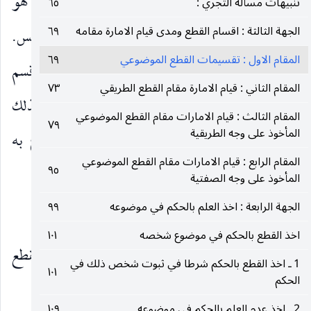
القطع الموضوعي إلى قسمين ما أخذ موضوعا بما هو
تنبيهات مسألة التجري :
٦٥
الجهة الثالثة : اقسام القطع ومدى قيام الامارة مقامه
٦٩
طريق إلى الواقع وما أخذ موضوعا بما هو صفة في النّفس.
المقام الاول : تقسيمات القطع الموضوعي
٦٩
وأضاف صاحب الكفاية ( قده ) انقساما آخر حيث قسم
المقام الثاني : قيام الامارة مقام القطع الطريقي
٧٣
كل من القسمين إلى ما يكون القطع تمام الموضوع لذلك
المقام الثالث : قيام الامارات مقام القطع الموضوعي
٧٩
المأخوذ على وجه الطريقية
الحكم وما يكون جزء الموضوع والواقع المقطوع به
المقام الرابع : قيام الامارات مقام القطع الموضوعي
٩٥
جزءه الآخر.
المأخوذ على وجه الصفتية
الجهة الرابعة : اخذ العلم بالحكم في موضوعه
٩٩
وقد أثير الإشكال على كل من التقسيمين.
اخذ القطع بالحكم في موضوع شخصه
١٠١
اما بالنسبة إلى تقسيم الشيخ ( قده ) فقيل بان القطع
1 ـ اخذ القطع بالحكم شرطا في ثبوت شخص ذلك في
١٠١
الحكم
الموضوعي دائما يكون مأخوذا
2 ـ اخذ عدم العلم بالحكم في موضوعه
١٠٩