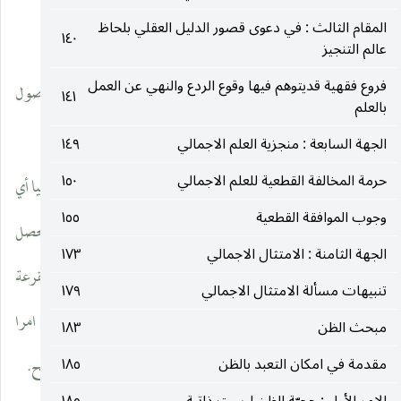
المقام الثالث : في دعوى قصور الدليل العقلي بلحاظ
__________________
١٤٠
عالم التنجيز
فروع فقهية قديتوهم فيها وقوع الردع والنهي عن العمل
(١) يمكن ان يلاحظ على ذلك أولا : باختصاص الأوامر المذكورة بأصول
١٤١
بالعلم
الدين لا الفروع.
الجهة السابعة : منجزية العلم الاجمالي
١٤٩
حرمة المخالفة القطعية للعلم الاجمالي
١٥٠
وثانيا ـ لعل نظر المحدثين إلى أن يكون العلم بالحكم الشرعي نقليا أي
وجوب الموافقة القطعية
١٥٥
حاصلا من الشارع اما بأن يحصل العلم بالحكم الواقعي منه أو يحصل
الجهة الثامنة : الامتثال الاجمالي
١٧٣
العلم بالحكم الظاهري المنجز للحكم الواقعي منه كما في المثال القرعة
تنبيهات مسألة الامتثال الاجمالي
١٧٩
وكلاهما مفقود في المقام فان الأمر باتباع الدليل العقلي ليس إلا امرا
مبحث الظن
١٨٣
مقدمة في امكان التعبد بالظن
١٨٥
إرشاديا لا يتضمن جعل حكم شرعي ظاهري في مورده كما هو واضح.