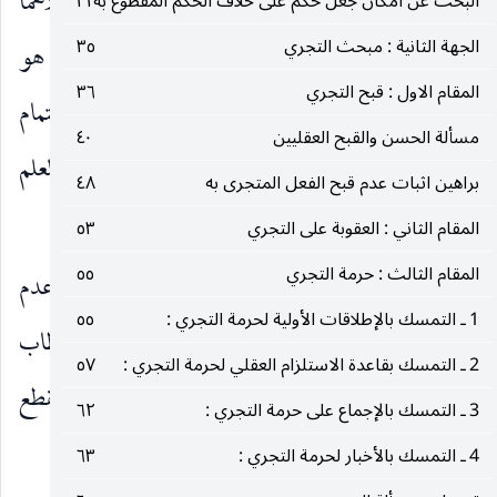
للملازمة أو الإدراك العملي للحكم العملي وكلاهما
البحث عن امكان جعل حكم على خلاف الحكم المقطوع به
٣١
الجهة الثانية : مبحث التجري
٣٥
مستحيل. نعم لو كان حكم العقل من باب إحراز ما هو
المقام الاول : قبح التجري
٣٦
الملاك في نظر الشارع فقد يفترض الخطأ في تشخيصه لتمام
مسألة الحسن والقبح العقليين
٤٠
ما هو الملاك بافتراض ان من جملة ما هو دخيل فيه العلم
براهين اثبات عدم قبح الفعل المتجرى به
٤٨
الخاصّ مثلا.
المقام الثاني : العقوبة على التجري
٥٣
المقام الثالث : حرمة التجري
٥٥
وثالثا ـ
ان الدليل العقلي قد يكون برهانا على عدم
1 ـ التمسك بالإطلاقات الأولية لحرمة التجري :
٥٥
الحكم لا على ثبوته ، كما لو حصل يقين بعدم الخطاب
2 ـ التمسك بقاعدة الاستلزام العقلي لحرمة التجري :
٥٧
الترتبي لاستحالته مثلا ولا يعقل جعل إلزام مشروط بقطع
3 ـ التمسك بالإجماع على حرمة التجري :
٦٢
المكلف بعدم الإلزام كما هو واضح.
4 ـ التمسك بالأخبار لحرمة التجري :
٦٣