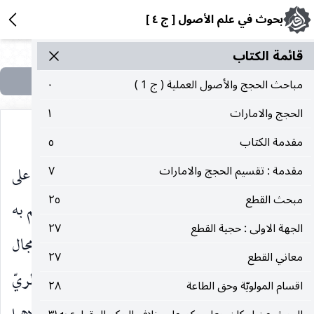
بحوث في علم الأصول [ ج ٤ ]
قائمة الکتاب
مباحث الحجج والأصول العملية ( ج 1 )
٠
الحجج والامارات
١
مقدمة الكتاب
٥
مستحيل ، فمثلا لو فرض إدراك العقل لحكم شرعي على
مقدمة : تقسيم الحجج والامارات
٧
مبحث القطع
٢٥
أساس قانون الملازمة وان كل ما يحكم به العقل يحكم به
الجهة الاولى : حجية القطع
٢٧
الشرع فمع التسليم بصحة هذه الكاشفية لا يبقى مجال
معاني القطع
٢٧
لدعوى الضيق في الجعل فانه خلف إدراك العقل النظريّ
اقسام المولويّة وحق الطاعة
٢٨