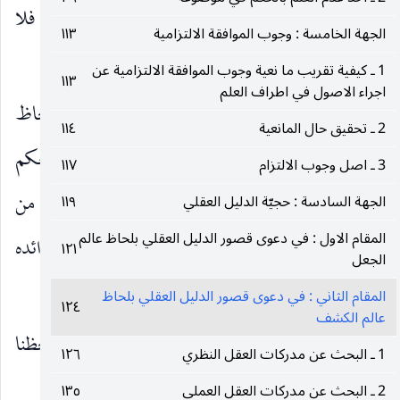
(١)
هذا من العمل بأمر الشارع وليس خروجا عنه
فلا
الجهة الخامسة : وجوب الموافقة الالتزامية
١١٣
يكون مثل هذا الحكم من غير طريق الأدلة النقليّة.
1 ـ كيفية تقريب ما نعية وجوب الموافقة الالتزامية عن
١١٣
اجراء الاصول في اطراف العلم
المقام الثاني ـ
في دعوى قصور الدليل العقلي بلحاظ
2 ـ تحقيق حال المانعية
١١٤
كاشفيته بمعنى انه لا يصلح لتكوين اليقين بالحكم
3 ـ اصل وجوب الالتزام
١١٧
الشرعي ، ولعل هذا هو المناسب مع ظاهر جملة من
الجهة السادسة : حجيّة الدليل العقلي
١١٩
المقام الاول : في دعوى قصور الدليل العقلي بلحاظ عالم
كلمات المحدثين خصوصا المحدث الأسترآبادي في فوائده
١٢١
الجعل
المدنية.
المقام الثاني : في دعوى قصور الدليل العقلي بلحاظ
١٢٤
عالم الكشف
وحاصل ما يذكر من قبلهم لتقرير ذلك انا إذا لاحظنا
1 ـ البحث عن مدركات العقل النظري
١٢٦
المدركات العقلية رأينا
2 ـ البحث عن مدركات العقل العملي
١٣٥