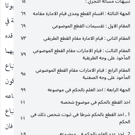
تنبيهات مسألة التجري :
٦٥
ثم لو فرض تمامية الوجوه المذكورة أو بعضها ثبوتا
الجهة الثالثة : اقسام القطع ومدى قيام الامارة مقامه
٦٩
وإثباتا مع ذلك كان لنا أن نقول : بان الصغرى محفوظة في
المقام الاول : تقسيمات القطع الموضوعي
٦٩
موارد القطع بالحكم من الدليل العقلي لا ببيان الشيخ ( قده
المقام الثاني : قيام الامارة مقام القطع الطريقي
٧٣
) أو المحقق النائيني ( قده ) الّذي قد عرفت الجواب عليهما
المقام الثالث : قيام الامارات مقام القطع الموضوعي
٧٩
المأخوذ على وجه الطريقية
بل ببيان آخر حاصله : ان الكتاب والسنة أمرنا باتباع
المقام الرابع : قيام الامارات مقام القطع الموضوعي
٩٥
المأخوذ على وجه الصفتية
العقل على الأقل العقل الفطري الخالي عن الشوائب فيكون
الجهة الرابعة : اخذ العلم بالحكم في موضوعه
٩٩
الرجوع إلى العقل رجوعا إلى ما يرضى الشارع باتباعه
اخذ القطع بالحكم في موضوع شخصه
١٠١
بحكم امره المذكور وهذا نظير ما إذا أمرنا الشارع باتباع
1 ـ اخذ القطع بالحكم شرطا في ثبوت شخص ذلك في
١٠١
الحكم
القرعة في تعيين الحكم الشرعي فعيناه بها وعملنا به فان
2 ـ اخذ عدم العلم بالحكم في موضوعه
١٠٩