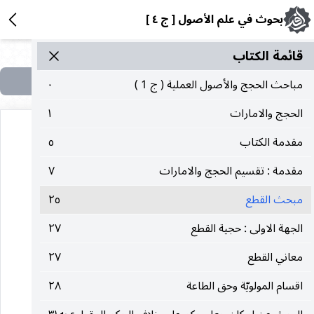
بحوث في علم الأصول [ ج ٤ ]
قائمة الکتاب
مباحث الحجج والأصول العملية ( ج 1 )
٠
الحجج والامارات
١
مقدمة الكتاب
٥
مباحث الحجج
مقدمة : تقسيم الحجج والامارات
٧
مبحث القطع
٢٥
مبحث القطع
الجهة الاولى : حجية القطع
٢٧
معاني القطع
٢٧
حجية القطع
اقسام المولويّة وحق الطاعة
٢٨
مبحث التجري