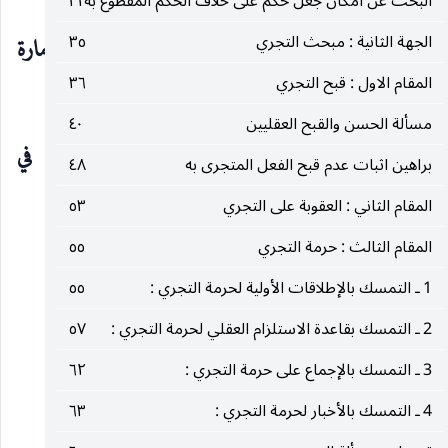
البحث عن امكان جعل حكم على خلاف الحكم المقطوع به
٣١
الجهة الثانية : مبحث التجري
٣٥
أقسام القطع وقيام الأمارة
المقام الاول : قبح التجري
٣٦
مقامها
مسألة الحسن والقبح العقليين
٤٠
أخذ القطع بالحكم في
براهين اثبات عدم قبح الفعل المتجرى به
٤٨
موضوعه
المقام الثاني : العقوبة على التجري
٥٣
المقام الثالث : حرمة التجري
٥٥
وجوب المرافقة الالتزامية
1 ـ التمسك بالإطلاقات الأولية لحرمة التجري :
٥٥
حجية الدليل العقلي
2 ـ التمسك بقاعدة الاستلزام العقلي لحرمة التجري :
٥٧
3 ـ التمسك بالإجماع على حرمة التجري :
٦٢
منجزية العلم الإجمالي
4 ـ التمسك بالأخبار لحرمة التجري :
٦٣
الامتثال الإجمالي