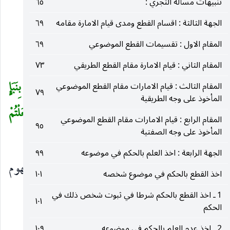
تنبيهات مسألة التجري :
٦٥
أمَّا الكتاب الكريم فبآيات :
الجهة الثالثة : اقسام القطع ومدى قيام الامارة مقامه
٦٩
المقام الاول : تقسيمات القطع الموضوعي
٦٩
الاستدلال بآية النبأ :
المقام الثاني : قيام الامارة مقام القطع الطريقي
٧٣
منها : آية النبأ وهي قوله تعالى
إِنْ جاءَكُمْ فاسِقٌ بِنَبَإٍ
المقام الثالث : قيام الامارات مقام القطع الموضوعي
(
٧٩
المأخوذ على وجه الطريقية
فَتَبَيَّنُوا أَنْ تُصِيبُوا قَوْماً بِجَهالَةٍ فَتُصْبِحُوا عَلى ما فَعَلْتُمْ
المقام الرابع : قيام الامارات مقام القطع الموضوعي
٩٥
المأخوذ على وجه الصفتية
(١)
نادِمِينَ
.
)
الجهة الرابعة : اخذ العلم بالحكم في موضوعه
٩٩
والاستدلال بها يكون بتقريبين تارة بلحاظ مفهوم
اخذ القطع بالحكم في موضوع شخصه
١٠١
الوصف ، وأخرى بلحاظ مفهوم الشرط.
1 ـ اخذ القطع بالحكم شرطا في ثبوت شخص ذلك في
١٠١
الحكم
امَّا التقريب الأول فيمكن أن يبين بوجوه عديدة :
2 ـ اخذ عدم العلم بالحكم في موضوعه
١٠٩