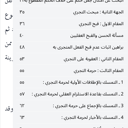
تحاشياً عن جرح مشاعرهم في جرح رواتهم. وقد نقل
البحث عن امكان جعل حكم على خلاف الحكم المقطوع به
٣١
الجهة الثانية : مبحث التجري
٣٥
الشيخ ( قده ) في العدة النقل المذكور بعنوان ان المسموع
المقام الاول : قبح التجري
٣٦
من أشياخ الطائفة ان الطائفة لا تعمل باخبار الآحاد ثم
مسألة الحسن والقبح العقليين
٤٠
فسّره وبيّن انَّ المراد منه مثل هذه المحامل. وهذا تفسير ممن
براهين اثبات عدم قبح الفعل المتجرى به
٤٨
هو من أهل البيت لأنَّه تلميذ السيد ( قده ) فيكون قرينة
المقام الثاني : العقوبة على التجري
٥٣
شبه قطعية على مرام السيد من هذه المقالة.
المقام الثالث : حرمة التجري
٥٥
1 ـ التمسك بالإطلاقات الأولية لحرمة التجري :
٥٥
أدلة الحجية :
2 ـ التمسك بقاعدة الاستلزام العقلي لحرمة التجري :
٥٧
3 ـ التمسك بالإجماع على حرمة التجري :
٦٢
وامَّا المقام الثاني ـ ففي استعراض أدلة الحجية وقد
4 ـ التمسك بالأخبار لحرمة التجري :
٦٣
استدلّ عليها بالأدلة الأربعة.