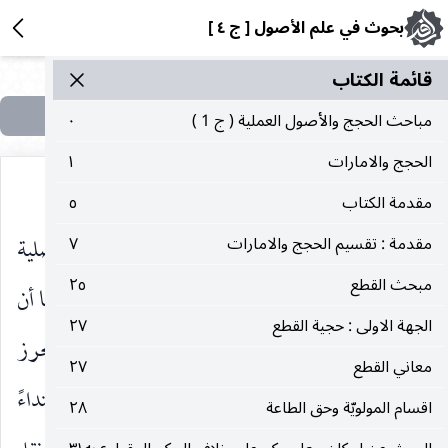
بحوث في علم الأصول [ ج ٤ ]
قائمة الکتاب
مباحث الحجج والأصول العملية ( ج 1 )
٠
الحجج والامارات
١
مقدمة الكتاب
٥
بخلاف السيد حيث نقل ذلك في أجوبة المسائل الموصلية
مقدمة : تقسيم الحجج والامارات
٧
مبحث القطع
٢٥
فيحتمل قوياً أن يكون نظره إلى أبناء العامة وحينئذ امَّا أن
الجهة الاولى : حجية القطع
٢٧
يكون مقصوده من الاخبار الآحاد اخبارهم التي لا يحرز
معاني القطع
٢٧
فيها وثاقة الرّواة ، أو كان بقصد نفي الكبرى ابتداءً
اقسام المولويّة وحق الطاعة
٢٨