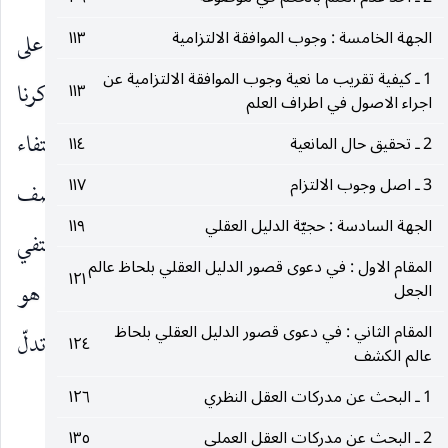
الجهة الخامسة : وجوب الموافقة الالتزامية
١١٣
الوجه الأول ـ
الملاك العام في مفهوم الوصف بناءً على
1 ـ كيفية تقريب ما نعية وجوب الموافقة الالتزامية عن
قبوله في محله ، وبهذا تكون المسألة مبنائية. وقد ذكرنا
١١٣
اجراء الاصول في اطراف العلم
هناك انَّ الوصف وإِن كان يدلّ على الانتفاء عن الانتفاء
2 ـ تحقيق حال المانعية
١١٤
3 ـ اصل وجوب الالتزام
١١٧
بمقتضى قانون احترازية القيود المقتضي لكون الوصف
الجهة السادسة : حجيّة الدليل العقلي
١١٩
قيداً حقيقة والمقيد عدم عند عدم قيده إِلاّ ان المنتفي
المقام الاول : في دعوى قصور الدليل العقلي بلحاظ عالم
١٢١
حينئذ شخص الحكم لا نوعه ، ومنه يعرف ضعف ما هو
الجعل
المقام الثاني : في دعوى قصور الدليل العقلي بلحاظ
ظاهر تعابير فوائد الأصول من انَّ الجملة الوصفية تدلّ
١٢٤
عالم الكشف
على ثبوت الحكم لواجد الوصف
1 ـ البحث عن مدركات العقل النظري
١٢٦
2 ـ البحث عن مدركات العقل العملي
١٣٥