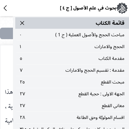
بحوث في علم الأصول [ ج ٤ ]
قائمة الکتاب
مباحث الحجج والأصول العملية ( ج 1 )
٠
الحجج والامارات
١
مقدمة الكتاب
٥
مقدمة : تقسيم الحجج والامارات
٧
دليل الانسداد وحجيّة مطلق الظن
مبحث القطع
٢٥
ونتكلّم فيه بالمقدار الّذي يفي بتقرير أصل هذا
الجهة الاولى : حجية القطع
٢٧
البحث وأساسياته مع ترك التفاصيل الفرضية والتقديرية ،
معاني القطع
٢٧
اقسام المولويّة وحق الطاعة
٢٨
لأنَّ أصل هذا الدليل تقدير وفرض مبني على عدم تمامية