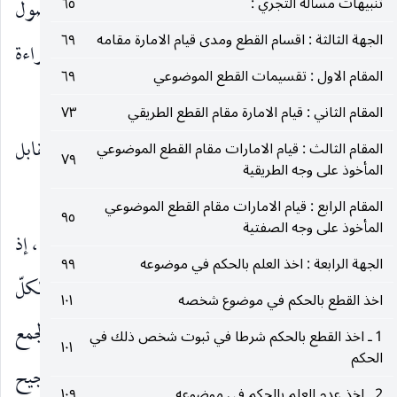
تنبيهات مسألة التجري :
٦٥
الرابعة ـ
عدم جواز الرجوع إلى القواعد والأصول
الجهة الثالثة : اقسام القطع ومدى قيام الامارة مقامه
٦٩
المقررة أو المحتمل تقررها في كلّ مسألة من أصالة البراءة
المقام الاول : تقسيمات القطع الموضوعي
٦٩
أو الاحتياط أو الاستصحاب أو القرعة.
المقام الثاني : قيام الامارة مقام القطع الطريقي
٧٣
الخامسة ـ
عدم جواز الأخذ بالموهومات في مقابل
المقام الثالث : قيام الامارات مقام القطع الموضوعي
٧٩
المأخوذ على وجه الطريقية
المظنونات.
المقام الرابع : قيام الامارات مقام القطع الموضوعي
٩٥
المأخوذ على وجه الصفتية
فإذا تمّت هذه المقدمات الخمس تعيّن العمل بالظنّ ، إذ
الجهة الرابعة : اخذ العلم بالحكم في موضوعه
٩٩
لو لم نأخذ به فإما أَنْ يكون من جهة الإهمال لكلّ
اخذ القطع بالحكم في موضوع شخصه
١٠١
المحتملات وهو خلف المقدمة الثالثة أو باعتبار الجمع
1 ـ اخذ القطع بالحكم شرطا في ثبوت شخص ذلك في
١٠١
الحكم
والاحتياط بلحاظها وهو خلف المقدمة الرابعة أو بترجيح
2 ـ اخذ عدم العلم بالحكم في موضوعه
١٠٩