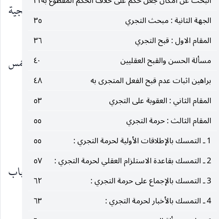
البحث عن امكان جعل حكم على خلاف الحكم المقطوع به
٣١
الدليل على حجة شرعية وانسداد بابه وقد عرفت حجية
الجهة الثانية : مبحث التجري
٣٥
خبر الثقة شرعاً.
المقام الاول : قبح التجري
٣٦
وقد ركبه صاحب الكفاية ( قده ) من مقدمات خمس
مسألة الحسن والقبح العقليين
٤٠
براهين اثبات عدم قبح الفعل المتجرى به
٤٨
كما يلي :
المقام الثاني : العقوبة على التجري
٥٣
الأُولى ـ
العلم إجمالاً بثبوت تكاليف في الشريعة.
المقام الثالث : حرمة التجري
٥٥
1 ـ التمسك بالإطلاقات الأولية لحرمة التجري :
الثانية ـ
٥٥
انسداد باب العلم والعلمي في مقام تعيينها.
2 ـ التمسك بقاعدة الاستلزام العقلي لحرمة التجري :
٥٧
الثالثة ـ
عدم جواز إهمالها رأساً لمجرّد انسداد باب
3 ـ التمسك بالإجماع على حرمة التجري :
٦٢
العلم.
4 ـ التمسك بالأخبار لحرمة التجري :
٦٣