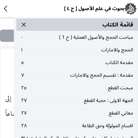
بحوث في علم الأصول [ ج ٤ ]
قائمة الکتاب
مباحث الحجج والأصول العملية ( ج 1 )
٠
الحجج والامارات
١
مقدمة الكتاب
٥
مقدمة : تقسيم الحجج والامارات
٧
حجيّة الشهرة
مبحث القطع
٢٥
وفي ذيل البحث عن الإجماع لا بأس بالتعرّض إلى
الجهة الاولى : حجية القطع
٢٧
حجية الشهرة بوصفها دليلاً لبّيّا استقرائيّاً أو إجماعاً
معاني القطع
٢٧
اقسام المولويّة وحق الطاعة
٢٨
ناقصاً.