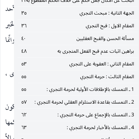
البحث عن امكان جعل حكم على خلاف الحكم المقطوع به
٣١
والشهرة تارة : يتكلّم عنها في بحث المرجحات لأحد
الجهة الثانية : مبحث التجري
٣٥
الخبرين المتعارضين على الآخر ، وأُخرى : في انجبار الخبر
المقام الاول : قبح التجري
٣٦
الضعيف بها. وكلا البحثين خارجان عن محل الكلام وانَّما
مسألة الحسن والقبح العقليين
٤٠
براهين اثبات عدم قبح الفعل المتجرى به
٤٨
البحث هنا عن حجية الشهرة الفتوائية في نفسها.
المقام الثاني : العقوبة على التجري
٥٣
والكلام عنها تارة : على مقتضى القاعدة ، وأُخرى ،
المقام الثالث : حرمة التجري
٥٥
على ضوء بعض الروايات الخاصة.
1 ـ التمسك بالإطلاقات الأولية لحرمة التجري :
٥٥
2 ـ التمسك بقاعدة الاستلزام العقلي لحرمة التجري :
٥٧
امَّا على مقتضى القاعدة فحجية الشهرة لا بدَّ وأن تكون
3 ـ التمسك بالإجماع على حرمة التجري :
٦٢
كحجية الإجماع على أساس حساب الاحتمالات وتراكمها
4 ـ التمسك بالأخبار لحرمة التجري :
٦٣
حتى يحصل اليقين أو الاطمئنان بالحكم على أساسها ، إِلاّ