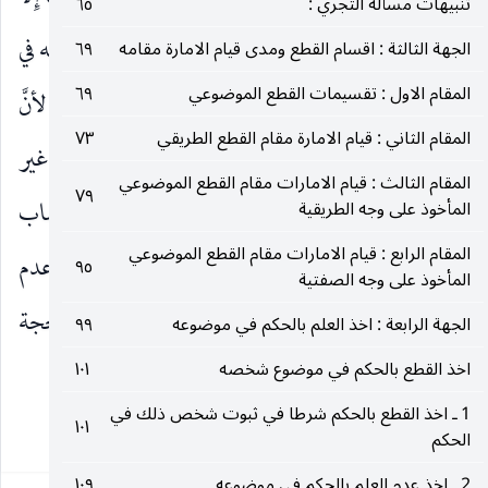
تنبيهات مسألة التجري :
٦٥
انَّ جريان حساب الاحتمالات فيها أضعف من جريانه في
الجهة الثالثة : اقسام القطع ومدى قيام الامارة مقامه
٦٩
المقام الاول : تقسيمات القطع الموضوعي
٦٩
باب الإجماع لسببين ، قصور كميّة الأقوال والفتاوى لأنَّ
المقام الثاني : قيام الامارة مقام القطع الطريقي
٧٣
المفروض عدم اتفاق كلّ العلماء ، ومعارضتها بفتاوى غير
المقام الثالث : قيام الامارات مقام القطع الموضوعي
٧٩
المشهور لو كانت مخالفة فتكون مزاحمة مع حساب
المأخوذ على وجه الطريقية
المقام الرابع : قيام الامارات مقام القطع الموضوعي
الاحتمالات في فتاوى المشهور. ولهذا يكون الغالب عدم
٩٥
المأخوذ على وجه الصفتية
إنتاج حساب الاحتمالات في باب الشهرة فلا تكون حجة
الجهة الرابعة : اخذ العلم بالحكم في موضوعه
٩٩
اخذ القطع بالحكم في موضوع شخصه
١٠١
غالباً.
1 ـ اخذ القطع بالحكم شرطا في ثبوت شخص ذلك في
١٠١
٣٢١
الحكم
2 ـ اخذ عدم العلم بالحكم في موضوعه
١٠٩