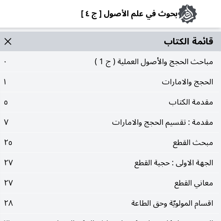
بحوث في علم الأصول [ ج ٤ ]
قائمة الکتاب
مباحث الحجج والأصول العملية ( ج 1 )
٠
الحجج والامارات
١
مقدمة الكتاب
٥
مقدمة : تقسيم الحجج والامارات
٧
مبحث القطع
٢٥
الجهة الاولى : حجية القطع
٢٧
معاني القطع
٢٧
اقسام المولويّة وحق الطاعة
٢٨