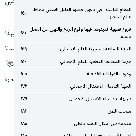
فيستدلّ بها على حجية الإجماع لكونها شهادة من النبي
المقام الثالث : في دعوى قصور الدليل العقلي بلحاظ
١٤٠
بعصمة مجموع الأُمة.
صلى‌الله‌عليه‌وآله‌وسلم
عالم التنجيز
فروع فقهية قديتوهم فيها وقوع الردع والنهي عن العمل
وقد يناقش في هذا الاستدلال بأنَّ غاية ما يثبت بهذا
١٤١
بالعلم
المضمون حجية المجموع وهذا أمر صحيح مسلم عندنا
الجهة السابعة : منجزية العلم الاجمالي
١٤٩
حرمة المخالفة القطعية للعلم الاجمالي
١٥٠
أيضا لوجود المعصوم ضمن المجموع وهو الإمام
عليه‌السلام
وجوب الموافقة القطعية
١٥٥
الموجود في كلّ زمان ، فليس في الحديث على تقدير صدوره
الجهة الثامنة : الامتثال الاجمالي
١٧٣
دلالة على أكثر من وجود المعصوم في الأمة.
تنبيهات مسألة الامتثال الاجمالي
١٧٩
٣٠٧
مبحث الظن
١٨٣
مقدمة في امكان التعبد بالظن
١٨٥