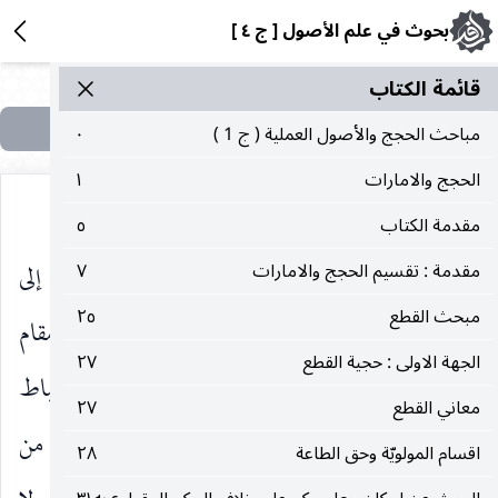
بحوث في علم الأصول [ ج ٤ ]
قائمة الکتاب
مباحث الحجج والأصول العملية ( ج 1 )
٠
الحجج والامارات
١
مقدمة الكتاب
٥
يصل إِليها كما وصل إِليها البعض غاية الأمر بحاجة إلى
مقدمة : تقسيم الحجج والامارات
٧
مبحث القطع
٢٥
مزيد جهد وبذل وسع أكثر من المقدار اللازم في مقام
الجهة الاولى : حجية القطع
٢٧
الاكتفاء بإجراء الأصول والقواعد العامة في الاستنباط
معاني القطع
٢٧
فدعوى الجزم ببطلانه ليس مجازفة ، إذ في كثير من
اقسام المولويّة وحق الطاعة
٢٨