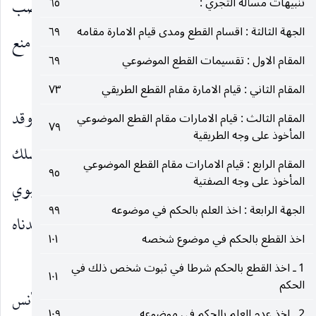
تنبيهات مسألة التجري :
٦٥
والنصب بالمعنى المذكور قد سلكه سبحانه بنفس نصب
الجهة الثالثة : اقسام القطع ومدى قيام الامارة مقامه
٦٩
الإمام ( عجل الله فرجه ) وغيابه انَّما هو من جهة منع
المقام الاول : تقسيمات القطع الموضوعي
٦٩
العباد وعصيانهم فلا قصور من ناحية المولى.
المقام الثاني : قيام الامارة مقام القطع الطريقي
٧٣
المسلك الثاني ـ
إثبات حجية الإجماع بدليل شرعي وقد
المقام الثالث : قيام الامارات مقام القطع الموضوعي
٧٩
المأخوذ على وجه الطريقية
استدلّ فقهاء الجمهور على حجيته في إطار هذا المسلك
المقام الرابع : قيام الامارات مقام القطع الموضوعي
٩٥
المأخوذ على وجه الصفتية
بوجوه عديدة ما يستحق منها الذّكر هو التمسّك بالنبوي
الجهة الرابعة : اخذ العلم بالحكم في موضوعه
٩٩
المشهور « أُمّتي لا تجتمع على ضلالة » وقد وجدناه
اخذ القطع بالحكم في موضوع شخصه
١٠١
بصيغتين.
1 ـ اخذ القطع بالحكم شرطا في ثبوت شخص ذلك في
١٠١
الحكم
إحداهما ـ ما عن أبي خلف الأعمي قال سمعت أنس
2 ـ اخذ عدم العلم بالحكم في موضوعه
١٠٩