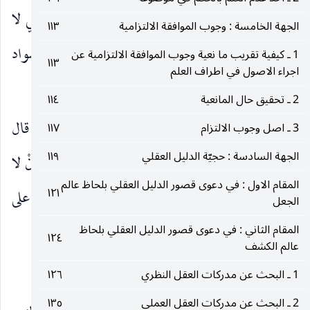
بن مالك يقول سمعت رسول الله
يقول انَّ أُمّتي لا
صلى‌الله‌عليه‌وآله‌وسلم
الجهة الخامسة : وجوب الموافقة الالتزامية
١١٣
تجتمع على ضلالة فإذا رأيتم اختلافاً فعليكم بالسواد
1 ـ كيفية تقريب ما نعية وجوب الموافقة الالتزامية عن
١١٣
اجراء الاصول في اطراف العلم
الأعظم « نقله ابن ماجة في سننه ج ٢ ص ١٢٠٣ ».
2 ـ تحقيق حال المانعية
١١٤
الثانية ـ ما نقله شريح عن أبي مالك الأشعري قال قال
3 ـ اصل وجوب الالتزام
١١٧
الجهة السادسة : حجيّة الدليل العقلي
١١٩
رسول الله
: انَّ الله أجاركم من ثلاث خلال : أَنْ لا
صلى‌الله‌عليه‌وآله‌وسلم
المقام الاول : في دعوى قصور الدليل العقلي بلحاظ عالم
١٢١
يدعو عليكم نبيّكم فتهلكوا جميعاً ... وأَنْ لا تجتمعوا على
الجعل
ضلالة.
المقام الثاني : في دعوى قصور الدليل العقلي بلحاظ
١٢٤
عالم الكشف
« نقله أبو داود في سُننه ج ٤ ص ٩٨ ».
1 ـ البحث عن مدركات العقل النظري
١٢٦
2 ـ البحث عن مدركات العقل العملي
١٣٥