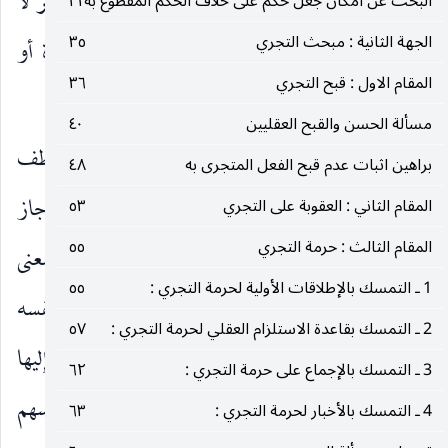
المواضع نقطع بأنه مهما اجتهد وبذل الجهد أكثر فأكثر لا
البحث عن امكان جعل حكم على خلاف الحكم المقطوع به
٣١
الجهة الثانية : مبحث التجري
٣٥
يتغير الموقف ولا يصل إلى ما يغير مقتضى القاعدة أو
المقام الاول : قبح التجري
٣٦
الأصل.
مسألة الحسن والقبح العقليين
٤٠
الوجه الثالث ـ
لو تنزلنا عن ذلك وسلمنا كفاية اللطف
براهين اثبات عدم قبح الفعل المتجرى به
٤٨
المردد بين بعض المجمعين في إشباع هذه الحاجة وإنجاز
المقام الثاني : العقوبة على التجري
٥٣
المقام الثالث : حرمة التجري
٥٥
المهمة العقلية العملية ، فاللطف المذكور انَّما يجب بمعنى
1 ـ التمسك بالإطلاقات الأولية لحرمة التجري :
٥٥
انَّه لا بدَّ للمولى سبحانه من أَنْ ينصب من يكون في نفسه
2 ـ التمسك بقاعدة الاستلزام العقلي لحرمة التجري :
٥٧
طريقاً إلى الحقائق لا بمعنى رفع الموانع عن الوصول إِليها
3 ـ التمسك بالإجماع على حرمة التجري :
٦٢
مطلقاً حتى إذا كان بفعل العباد وعصيانهم أنفسهم
4 ـ التمسك بالأخبار لحرمة التجري :
٦٣