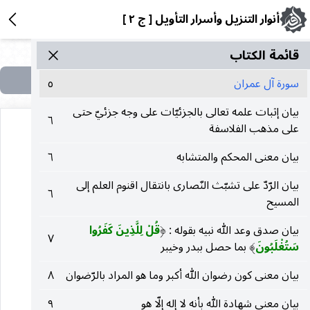
أنوار التنزيل وأسرار التأويل [ ج ٢ ]
قائمة الکتاب
سورة آل عمران
٥
بيان إثبات علمه تعالى بالجزئيّات على وجه جزئيّ حتى
٦
على مذهب الفلاسفة
بيان معنى المحكم والمتشابه
٦
بيان الرّدّ على تشبّث النّصارى بانتقال اقنوم العلم إلى
٦
المسيح
هذه الصفحة في الكتاب لا تحتوي على نص
بيان صدق وعد الله نبيه بقوله :
قُلْ لِلَّذِينَ كَفَرُوا
(
٧
سَتُغْلَبُونَ
بما حصل ببدر وخيبر
)
بيان معنى كون رضوان الله أكبر وما هو المراد بالرّضوان
٨
بيان معنى شهادة الله بأنه لا إله إلّا هو
٩