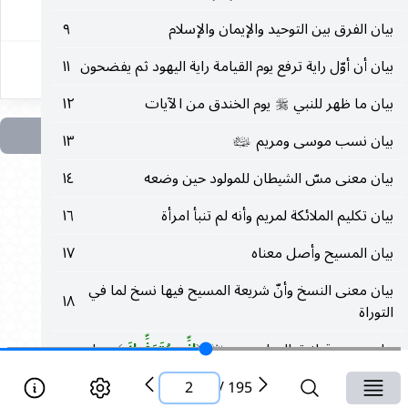
٢
بيان الفرق بين التوحيد والإيمان والإسلام
٩
بيان أن أوّل راية ترفع يوم القيامة راية اليهود ثم يفضحون
١١
بيان ما ظهر للنبي
يوم الخندق من الآيات
١٢
صلى‌الله‌عليه‌وسلم
بيان نسب موسى ومريم
١٣
عليهما‌السلام
بيان معنى مسّ الشيطان للمولود حين وضعه
١٤
بيان تكليم الملائكة لمريم وأنه لم تنبأ امرأة
١٦
بيان المسيح وأصل معناه
١٧
بيان معنى النسخ وأنّ شريعة المسيح فيها نسخ لما في
١٨
التوراة
بيان معنى قوله تعالى لعيسى
إِنِّي مُتَوَفِّيكَ
وما
عليه‌السلام
(
)
١٩
ذهبت إليه النصارى في ذلك
2
/
195