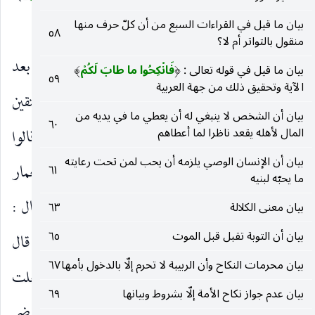
(٥٢)
بيان ما قيل في القراءات السبع من أن كلّ حرف منها
٥٨
منقول بالتواتر أم لا؟
وَلا تَطْرُدِ الَّذِينَ يَدْعُونَ رَبَّهُمْ بِالْغَداةِ وَالْعَشِيِ
بعد
)
(
بيان ما قيل في قوله تعالى :
فَانْكِحُوا ما طابَ لَكُمْ
)
(
٥٩
الآية وتحقيق ذلك من جهة العربية
ما أمره بإنذار غير المتقين ليتقوا أمره بإكرام المتقين
بيان أن الشخص لا ينبغي له أن يعطي ما في يديه من
٦٠
المال لأهله يقعد ناظرا لما أعطاهم
وتقريبهم وأن لا يطردهم ترضية لقريش. روي أنهم قالوا
بيان أن الإنسان الوصي يلزمه أن يحب لمن تحت رعايته
: لو طردت هؤلاء الأعبد يعنون فقراء المسلمين كعمار
٦١
ما يحبّه لبنيه
وصهيب وخباب وسلمان. جلسنا إليك وحادثناك فقال :
بيان معنى الكلالة
٦٣
بيان أن التوبة تقبل قبل الموت
٦٥
«ما أنا بطارد المؤمنين» ، قالوا : فأقمهم عنا إذا جئناك قال
بيان محرمات النكاح وأن الربيبة لا تحرم إلّا بالدخول بأمها
٦٧
«نعم». وروي أن عمر رضي الله عنه قال له : لو فعلت
بيان عدم جواز نكاح الأمة إلّا بشروط وبيانها
٦٩