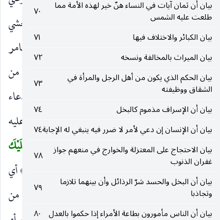
حتى ننظر إلى ماذا يصيرون فدعا بالصحيفة وبعلي رضي
بيان أن ثمان آيات في النساء هنّ خير لهذه الأمة مما
٧٠
طلعت عليه الشمس
الله تعالى عنه ليكتب فنزلت. والمراد بذكر الغداة والعشي
بيان الكبائر والاختلاف فيها
٧١
الدوام ، وقيل صلاتا الصبح والعصر. وقرأ ابن عامر
بيان الميراث بالمخالفة ونسخه
٧٢
بالغدوة هنا وفي الكهف.
يُرِيدُونَ وَجْهَهُ
حال من
)
(
بيان الحكم الذي يكون من أهل الرجل والمرأة في
٧٣
الشقاق ووظيفته
يدعون ، أي يدعون ربهم مخلصين فيه قيد الدعاء
بيان أن الإسراف مذموم كالبخل
٧٤
بالإخلاص تنبيها على أنه ملاك الأمر. ورتب النهي عليه
بيان أن الإنسان إن دعي لأمر لا ضرر فيه ينبغي له الإجابة
٧٤
إشعارا بأنه يقتضي إكرامهم وينافي إبعادهم.
ما عَلَيْكَ
(
بيان الاحتجاج على المعتزلة والخوارج في منعهم جواز
٧٨
غفران الذنوب
مِنْ حِسابِهِمْ مِنْ شَيْءٍ وَما مِنْ حِسابِكَ عَلَيْهِمْ مِنْ شَيْءٍ
أي
)
بيان أن البخل والحسد شرّ الرذائل وأن بينهما تلازما
٧٩
ليس عليك حساب إيمانهم فلعل إيمانهم عند الله أعظم من
وتجاذبا
بيان أن الناس مأمورون بطاعة الأمراء إذا حكموا بالعدل
٨٠