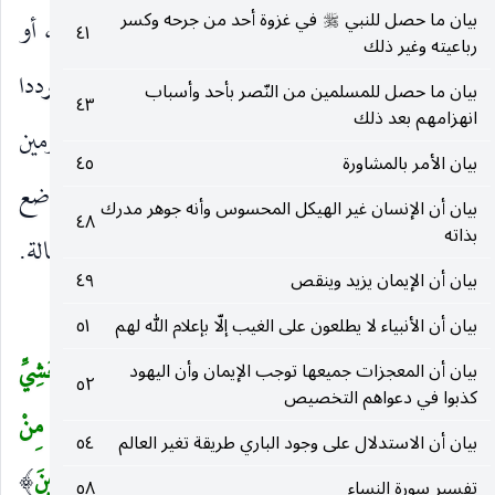
بيان ما حصل للنبي
في غزوة أحد من جرحه وكسر
يُحْشَرُوا إِلى رَبِّهِمْ
هم المؤمنون المفرطون في العمل ، أو
صلى‌الله‌عليه‌وسلم
٤١
)
رباعيته وغير ذلك
المجوزون للحشر مؤمنا كان أو كافرا مقرا به أو مترددا
بيان ما حصل للمسلمين من النّصر بأحد وأسباب
٤٣
انهزامهم بعد ذلك
فيه ، فإن الإنذار ينجع فيهم دون الفارغين الجازمين
بيان الأمر بالمشاورة
٤٥
باستحالته.
لَيْسَ لَهُمْ مِنْ دُونِهِ وَلِيٌّ وَلا شَفِيعٌ
في موضع
)
(
بيان أن الإنسان غير الهيكل المحسوس وأنه جوهر مدرك
٤٨
بذاته
الحال من يحشروا فإن المخوّف هو الحشر على هذه الحالة.
بيان أن الإيمان يزيد وينقص
٤٩
لَعَلَّهُمْ يَتَّقُونَ
لكي يتقوا.
)
(
بيان أن الأنبياء لا يطلعون على الغيب إلّا بإعلام الله لهم
٥١
وَلا تَطْرُدِ الَّذِينَ يَدْعُونَ رَبَّهُمْ بِالْغَداةِ وَالْعَشِيِّ
بيان أن المعجزات جميعها توجب الإيمان وأن اليهود
(
٥٢
كذبوا في دعواهم التخصيص
يُرِيدُونَ وَجْهَهُ ما عَلَيْكَ مِنْ حِسابِهِمْ مِنْ شَيْءٍ وَما مِنْ
بيان أن الاستدلال على وجود الباري طريقة تغير العالم
٥٤
حِسابِكَ عَلَيْهِمْ مِنْ شَيْءٍ فَتَطْرُدَهُمْ فَتَكُونَ مِنَ الظَّالِمِينَ
)
تفسير سورة النساء
٥٨