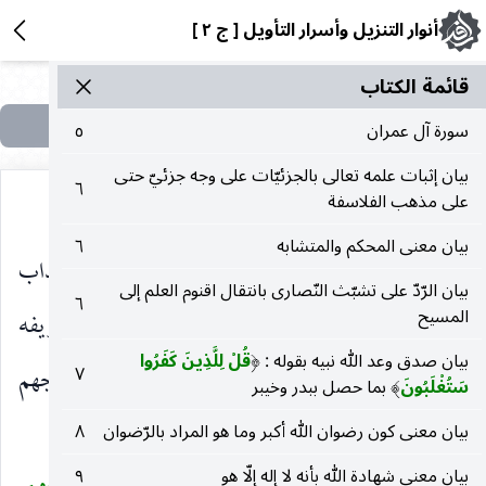
أنوار التنزيل وأسرار التأويل [ ج ٢ ]
قائمة الکتاب
سورة آل عمران
٥
بيان إثبات علمه تعالى بالجزئيّات على وجه جزئيّ حتى
٦
على مذهب الفلاسفة
بيان معنى المحكم والمتشابه
٦
وَالَّذِينَ كَذَّبُوا بِآياتِنا يَمَسُّهُمُ الْعَذابُ
جعل العذاب
)
(
بيان الرّدّ على تشبّث النّصارى بانتقال اقنوم العلم إلى
٦
المسيح
ماسا لهم كأنه الطالب للوصول إليهم ، واستغنى بتعريفه
بيان صدق وعد الله نبيه بقوله :
قُلْ لِلَّذِينَ كَفَرُوا
(
عن التوصيف.
بِما كانُوا يَفْسُقُونَ
بسبب خروجهم
٧
)
(
سَتُغْلَبُونَ
بما حصل ببدر وخيبر
)
عن التصديق والطاعة.
بيان معنى كون رضوان الله أكبر وما هو المراد بالرّضوان
٨
بيان معنى شهادة الله بأنه لا إله إلّا هو
٩