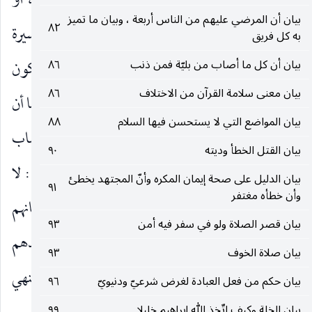
إيمان من تطردهم بسؤالهم طمعا في إيمانهم لو آمنوا ، أو
بيان أن المرضي عليهم من الناس أربعة ، وبيان ما تميز
٨٢
ليس عليك اعتبار بواطنهم وإخلاصهم لما اتسموا بسيرة
به كل فريق
بيان أن كل ما أصاب من بليّة فمن ذنب
٨٦
المتقين وإن كان لهم باطن غير مرضي كما ذكره المشركون
بيان معنى سلامة القرآن من الاختلاف
٨٦
وطعنوا في دينهم فحسابهم عليهم لا يتعداهم إليك ، كما أن
بيان المواضع التي لا يستحسن فيها السلام
٨٨
حسابك عليك لا يتعداك إليهم. وقيل ما عليك من حساب
بيان القتل الخطأ وديته
٩٠
رزقهم أي من فقرهم. وقيل الضمير للمشركين والمعنى : لا
بيان الدليل على صحة إيمان المكره وأنّ المجتهد يخطئ
٩١
وأن خطأه مغتفر
تؤاخذ بحسابهم ولا هم بحسابك حتى يهمك إيمانهم
بيان قصر الصلاة ولو في سفر فيه أمن
٩٣
بحيث تطرد المؤمنين طمعا فيه.
فَتَطْرُدَهُمْ
فتبعدهم
)
(
بيان صلاة الخوف
٩٣
وهو جواب النفي
فَتَكُونَ مِنَ الظَّالِمِينَ
جواب النهي
)
(
بيان حكم من فعل العبادة لغرض شرعيّ ودنيويّ
٩٦
بيان الخلة وكيف اتّخذ الله إبراهيم خليلا
٩٩