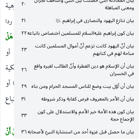
بيان المجادلة التي حصلت بين النبي وأساقف نجران
عليه.
إِنْ أَتَّبِعُ إِلَّا ما يُوحى إِلَيَ
تبرأ عن دعوى الألوهية
٢٠
)
(
ومعنى المباهلة
والملكية ، وادعى النبوة التي هي من كمالات البشر ردا
بيان تنازع اليهود والنصارى في إبراهيم
٢١
عليه‌السلام
بيان كون إبراهيم عليه‌السلام للمسلمين اختصاص باتباعه
٢٢
لاستبعادهم دعواه وجزمهم على فساد مدعاه.
قُلْ هَلْ
(
بيان أنّ اليهود كانت تزعم أنّ أموال المسلمين كانت
٢٣
يَسْتَوِي الْأَعْمى وَالْبَصِيرُ
مثل للضال والمهتدي ، أو
)
مباحة لهم في كتابهم
الجاهل والعالم ، أو مدعي المستحيل كالألوهية والملكية
بيان أن الإسلام هو دين الفطرة وأنّ الطالب لغيره واقع
٢٦
في الخسران
ومدعي المستقيم كالنبوة.
أَفَلا تَتَفَكَّرُونَ
فتهتدوا أو
)
(
بيان أن أوّل بيت وضع للناس المسجد الحرام ومن بناه
٢٩
فتميزوا بين ادعاء الحق والباطل ، أو فتعلموا أن اتباع
بيان أن الأمر بالمعروف فرض كفاية وذكر شروطه
٣١
بيان كون هذه الأمة خير الأمم والاستدلال على كون
الوحي مما لا محيص عنه.
٣٣
الإجماع حجة
وَأَنْذِرْ بِهِ
الضمير لما يوحى إلي.
الَّذِينَ يَخافُونَ أَنْ
بيان ما حصل قبل غزوة أحد من استشارة النبيّ لأصحابه
٣٦
(
)
(