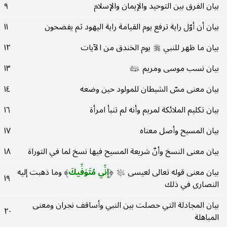
بيان الفرق بين التوحيد والإيمان والإسلام
٩
بيان أن أوّل راية ترفع يوم القيامة راية اليهود ثم يفضحون
١١
بيان ما ظهر للنبي
يوم الخندق من الآيات
١٢
صلى‌الله‌عليه‌وسلم
بيان نسب موسى ومريم
١٣
عليهما‌السلام
بيان معنى مسّ الشيطان للمولود حين وضعه
١٤
بيان تكليم الملائكة لمريم وأنه لم تنبأ امرأة
١٦
بيان المسيح وأصل معناه
١٧
بيان معنى النسخ وأنّ شريعة المسيح فيها نسخ لما في التوراة
١٨
بيان معنى قوله تعالى لعيسى
إِنِّي مُتَوَفِّيكَ
وما ذهبت إليه
عليه‌السلام
(
)
١٩
النصارى في ذلك
بيان المجادلة التي حصلت بين النبي وأساقف نجران ومعنى
٢٠
المباهلة