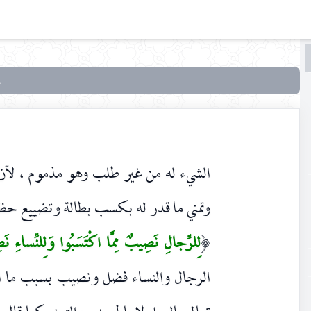
البحث
البحث
في
أنوار
التنزيل
وأسرار
الشيء له من غير طلب وهو مذموم ، لأن ت
التأويل
وتمني ما قدر له بكسب بطالة وتضييع حظ 
لِلرِّجالِ نَصِيبٌ مِمَّا اكْتَسَبُوا وَلِلنِّساءِ نَص
(
الرجال والنساء فضل ونصيب بسبب ما اك