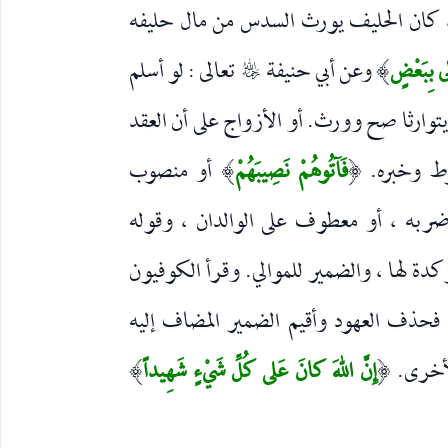
 ، كان الحليف يورث السدس من مال حليفه
لى بِبَعْضٍ
وعن أبي حنيفة
تعالى : لو أسلم
)
رحمه‌الله
يتوارثا صح وورث. أو الأزواج على أن العقد
رط وخبره.
فَآتُوهُمْ نَصِيبَهُمْ
أو منصوب
)
(
ضربه ، أو معطوف على الوالدان ، وقوله
كدة لها ، والضمير للموالي. وقرأ الكوفيون
فحذف العهود وأقيم الضمير المضاف إليه
لأخرى.
إِنَّ اللهَ كانَ عَلى كُلِّ شَيْءٍ شَهِيداً
)
(