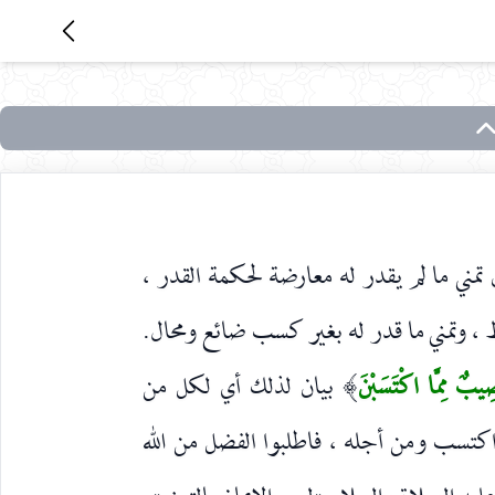
مني ما لم يقدر له معارضة لحكمة القدر ،
، وتمني ما قدر له بغير كسب ضائع ومحال.
ِيبٌ مِمَّا اكْتَسَبْنَ
بيان لذلك أي لكل من
)
تسب ومن أجله ، فاطلبوا الفضل من الله