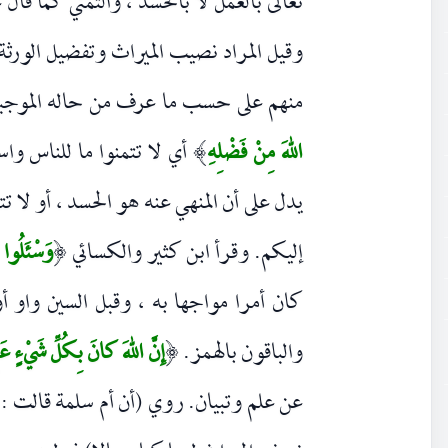
تعالى بالعمل لا بالحسد ، والتمني كما قال 
وقيل المراد نصيب الميراث وتفضيل الورث
منهم على حسب ما عرف من حاله الموجبة
اللهَ مِنْ فَضْلِهِ
أي لا تتمنوا ما للناس واسأ
)
يدل على أن المنهي عنه هو الحسد ، أو لا تت
إليكم. وقرأ ابن كثير والكسائي
وَسْئَلُوا 
(
كان أمرا مواجها به ، وقبل السين واو أ
والباقون بالهمز.
إِنَّ اللهَ كانَ بِكُلِّ شَيْءٍ عَل
(
عن علم وتبيان. روي (أن أم سلمة قالت : يا