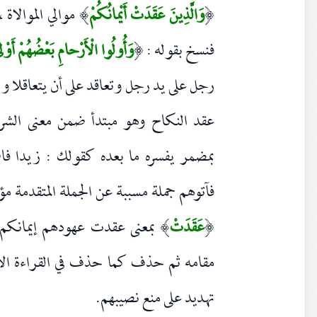
وَالَّذِينَ عَقَدَتْ أَيْمانُكُمْ
موالي الموالاة
)
(
فنسخ بقوله :
وَأُولُوا الْأَرْحامِ بَعْضُهُمْ أَوْ
(
رجل على يد رجل وتعاقد على أن يتعاقلا و
عقد النكاح وهو مبتدأ ضمن معنى الش
بمضمر يفسره ما بعده كقولك : زيدا فا
فآتوهم جملة مسببة عن الجملة المتقدمة مؤ
عَقَدَتْ
بمعنى عقدت عهودهم إيمانكم 
)
(
مقامه ثم حذف كما حذف في القراءة ا
تهديد على منع نصيبهم.