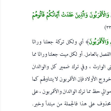
 وَالْأَقْرَبُونَ وَالَّذِينَ عَقَدَتْ أَيْمانُكُمْ فَآتُوهُمْ
 وَالْأَقْرَبُونَ
أي ولكل تركة جعلنا وراثا
)
الفصل بالعامل. أو لكل ميت جعلنا وراثا مما
ى الوارث ، وفي ترك ضمير كل والوالدان
روج الأولاد فإن الأقربون لا يتناولهم كما
موالي حظ مما ترك الوالدان والأقربون ، على
محذوف على هذا فالجملة من مبتدأ وخبر.