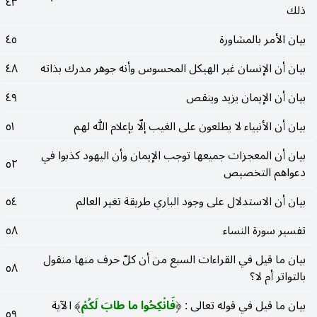
٤٣
ذلك
بيان الأمر بالمشاورة
٤٥
بيان أن الإنسان غير الهيكل المحسوس وأنه جوهر مدرك بذاته
٤٨
بيان أن الإيمان يزيد وينقص
٤٩
بيان أن الأنبياء لا يطلعون على الغيب إلّا بإعلام الله لهم
٥١
بيان أن المعجزات جميعها توجب الإيمان وأن اليهود كذبوا في
٥٢
دعواهم التخصيص
بيان أن الاستدلال على وجود الباري طريقة تغير العالم
٥٤
تفسير سورة النساء
٥٨
بيان ما قيل في القراءات السبع من أن كلّ حرف منها منقول
٥٨
بالتواتر أم لا؟
بيان ما قيل في قوله تعالى :
فَانْكِحُوا ما طابَ لَكُمْ
الآية
)
(
٥٩