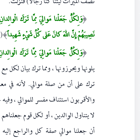
نصف الميراث ليتنا كنا رجالا) فنزلت.
وَلِكُلٍّ جَعَلْنا مَوالِيَ مِمَّا تَرَكَ الْوالِدانِ
(
نَصِيبَهُمْ إِنَّ اللهَ كانَ عَلى كُلِّ شَيْءٍ شَهِيداً
(٣٣)
)
وَلِكُلٍّ جَعَلْنا مَوالِيَ مِمَّا تَرَكَ الْوالِدانِ
(
يلونها ويحرزونها ، ومما ترك بيان لكل مع 
ترك على أن من صلة موالي. لأنه في معن
والأقربون استئناف مفسر للموالي ، وفيه خ
لا يتناول الوالدين ، أو لكل قوم جعلناهم 
أن جعلنا موالي صفة كل والراجع إليه 