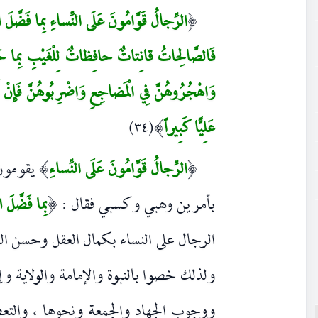
الرِّجالُ قَوَّامُونَ عَلَى النِّساءِ بِما فَضَّلَ ال
(
فَالصَّالِحاتُ قانِتاتٌ حافِظاتٌ لِلْغَيْبِ بِما حَفِظ
وَاهْجُرُوهُنَّ فِي الْمَضاجِعِ وَاضْرِبُوهُنَّ فَإِنْ أَط
عَلِيًّا كَبِيراً
(٣٤)
)
الرِّجالُ قَوَّامُونَ عَلَى النِّساءِ
يقومون 
)
(
بأمرين وهبي وكسبي فقال :
بِما فَضَّلَ 
(
الرجال على النساء بكمال العقل وحسن الت
ولذلك خصوا بالنبوة والإمامة والولاية وإق
ووجوب الجهاد والجمعة ونحوها ، والتعص