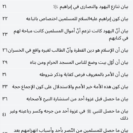
بيان تنازع اليهود والنصارى في إبراهيم
٢١
عليه‌السلام
بيان كون إبراهيم عليه‌السلام للمسلمين اختصاص باتباعه
٢٢
بيان أنّ اليهود كانت تزعم أنّ أموال المسلمين كانت مباحة لهم
٢٣
في كتابهم
بيان أن الإسلام هو دين الفطرة وأنّ الطالب لغيره واقع في الخسران
٢٦
بيان أن أوّل بيت وضع للناس المسجد الحرام ومن بناه
٢٩
بيان أن الأمر بالمعروف فرض كفاية وذكر شروطه
٣١
بيان كون هذه الأمة خير الأمم والاستدلال على كون الإجماع حجة
٣٣
بيان ما حصل قبل غزوة أحد من استشارة النبيّ لأصحابه
٣٦
بيان ما حصل للنبي
في غزوة أحد من جرحه وكسر رباعيته وغير
صلى‌الله‌عليه‌وسلم
٤١
ذلك
بيان ما حصل للمسلمين من النّصر بأحد وأسباب انهزامهم بعد