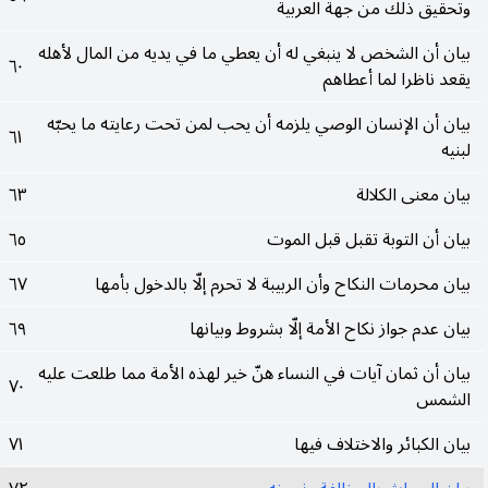
وتحقيق ذلك من جهة العربية
بيان أن الشخص لا ينبغي له أن يعطي ما في يديه من المال لأهله
٦٠
يقعد ناظرا لما أعطاهم
بيان أن الإنسان الوصي يلزمه أن يحب لمن تحت رعايته ما يحبّه
٦١
لبنيه
بيان معنى الكلالة
٦٣
بيان أن التوبة تقبل قبل الموت
٦٥
بيان محرمات النكاح وأن الربيبة لا تحرم إلّا بالدخول بأمها
٦٧
بيان عدم جواز نكاح الأمة إلّا بشروط وبيانها
٦٩
بيان أن ثمان آيات في النساء هنّ خير لهذه الأمة مما طلعت عليه
٧٠
الشمس
بيان الكبائر والاختلاف فيها
٧١