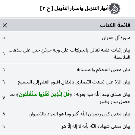
أنوار التنزيل وأسرار التأويل [ ج ٢ ]
قائمة الکتاب
سورة آل عمران
٥
بيان إثبات علمه تعالى بالجزئيّات على وجه جزئيّ حتى على مذهب
٦
الفلاسفة
بيان معنى المحكم والمتشابه
٦
بيان الرّدّ على تشبّث النّصارى بانتقال اقنوم العلم إلى المسيح
٦
بيان صدق وعد الله نبيه بقوله :
قُلْ لِلَّذِينَ كَفَرُوا سَتُغْلَبُونَ
بما
)
(
٧
حصل ببدر وخيبر
بيان معنى كون رضوان الله أكبر وما هو المراد بالرّضوان
٨
بيان معنى شهادة الله بأنه لا إله إلّا هو
٩