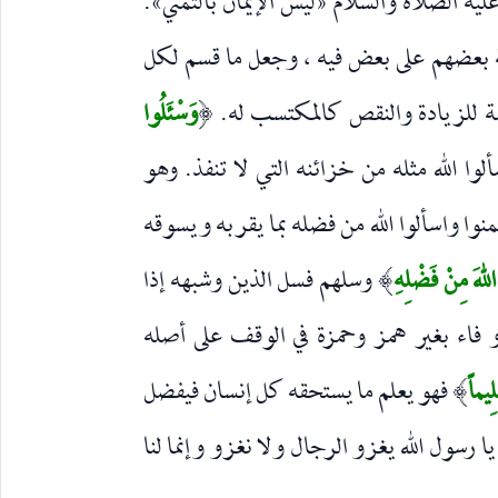
عليه الصلاة والسلام «ليس الإيمان بالتمني».
ة بعضهم على بعض فيه ، وجعل ما قسم لكل
 للزيادة والنقص كالمكتسب له.
وَسْئَلُوا
(
لوا الله مثله من خزائنه التي لا تنفذ. وهو
منوا واسألوا الله من فضله بما يقربه ويسوقه
اللهَ مِنْ فَضْلِهِ
وسلهم فسل الذين وشبهه إذا
)
و فاء بغير همز وحمزة في الوقف على أصله
ِيماً
فهو يعلم ما يستحقه كل إنسان فيفضل
)
 رسول الله يغزو الرجال ولا نغزو وإنما لنا