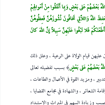
لهُ بَعْضَهُمْ عَلى بَعْضٍ وَبِما أَنْفَقُوا مِنْ أَمْوالِهِمْ
َ اللهُ وَاللاَّتِي تَخافُونَ نُشُوزَهُنَّ فَعِظُوهُنَّ
َعْنَكُمْ فَلا تَبْغُوا عَلَيْهِنَّ سَبِيلاً إِنَّ اللهَ كانَ
عليهن قيام الولاة على الرعية ، وعلل ذلك
اللهُ بَعْضَهُمْ عَلى بَعْضٍ
بسبب تفضيله تعالى
)
دبير ، ومزيد القوة في الأعمال والطاعات ،
امة الشعائر ، والشهادة في مجامع القضايا ،
يب وزيادة السهم في الميراث والاستبداد