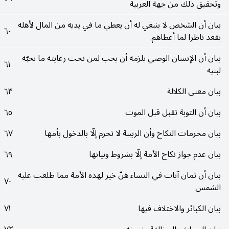
وتحقيق ذلك من جهة العربية
بيان أن الشخص لا ينبغي له أن يعطي ما في يديه من المال لأهله
٦٠
يقعد ناظرا لما أعطاهم
بيان أن الإنسان الوصي يلزمه أن يحب لمن تحت رعايته ما يحبّه
٦١
لبنيه
بيان معنى الكلالة
٦٣
بيان أن التوبة تقبل قبل الموت
٦٥
بيان محرمات النكاح وأن الربيبة لا تحرم إلّا بالدخول بأمها
٦٧
بيان عدم جواز نكاح الأمة إلّا بشروط وبيانها
٦٩
بيان أن ثمان آيات في النساء هنّ خير لهذه الأمة مما طلعت عليه
٧٠
الشمس
بيان الكبائر والاختلاف فيها
٧١