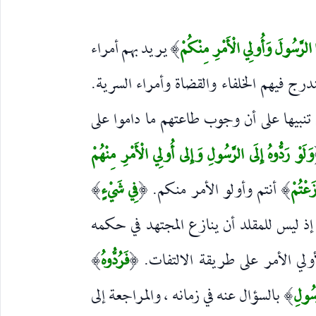
ا الرَّسُولَ وَأُولِي الْأَمْرِ مِنْكُمْ
يريد بهم أمراء
)
رج فيهم الخلفاء والقضاة وأمراء السرية.
تنبيها على أن وجوب طاعتهم ما داموا على
وَلَوْ رَدُّوهُ إِلَى الرَّسُولِ وَإِلى أُولِي الْأَمْرِ مِنْهُمْ
َعْتُمْ
أنتم وأولو الأمر منكم.
فِي شَيْءٍ
)
(
)
إذ ليس للمقلد أن ينازع المجتهد في حكمه
لي الأمر على طريقة الالتفات.
فَرُدُّوهُ
)
(
َسُولِ
بالسؤال عنه في زمانه ، والمراجعة إلى
)