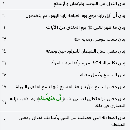
بيان الفرق بين التوحيد والإيمان والإسلام
٩
بيان أن أوّل راية ترفع يوم القيامة راية اليهود ثم يفضحون
١١
بيان ما ظهر للنبي
يوم الخندق من الآيات
١٢
صلى‌الله‌عليه‌وسلم
بيان نسب موسى ومريم
١٣
عليهما‌السلام
بيان معنى مسّ الشيطان للمولود حين وضعه
١٤
بيان تكليم الملائكة لمريم وأنه لم تنبأ امرأة
١٦
بيان المسيح وأصل معناه
١٧
بيان معنى النسخ وأنّ شريعة المسيح فيها نسخ لما في التوراة
١٨
بيان معنى قوله تعالى لعيسى
إِنِّي مُتَوَفِّيكَ
وما ذهبت إليه
عليه‌السلام
(
)
١٩
النصارى في ذلك
بيان المجادلة التي حصلت بين النبي وأساقف نجران ومعنى
٢٠
المباهلة