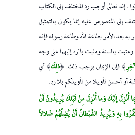
ا : إنه تعالى أوجب رد المختلف إلى الكتاب
لف إلى المنصوص عليه إنما يكون بالتمثيل
ر به بعد الأمر بطاعة الله وطاعة رسوله فإنه
ومثبت بالسنة ومثبت بالرد إليهما على وجه
ْآخِرِ
فإن الإيمان يوجب ذلك.
ذلِكَ
أي
)
(
)
ة أو أحسن تأويلا من تأويلكم بلا رد.
 بِما أُنْزِلَ إِلَيْكَ وَما أُنْزِلَ مِنْ قَبْلِكَ يُرِيدُونَ أَنْ
فُرُوا بِهِ وَيُرِيدُ الشَّيْطانُ أَنْ يُضِلَّهُمْ ضَلالاً