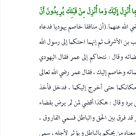
 بِما أُنْزِلَ إِلَيْكَ وَما أُنْزِلَ مِنْ قَبْلِكَ يُرِيدُونَ أَنْ
الله عنهما.(أن منافقا خاصم يهوديا فدعاه
ب بن الأشرف ثم إنهما احتكما إلى رسول الله
ائه وقال : نتحاكم إلى عمر فقال اليهودي
ئه وخاصم إليك ، فقال عمر رضي الله تعالى
: مكانكما حتى أخرج إليكما ، فدخل فأخذ
برد وقال : هكذا أقضي لمن لم يرض بقضاء
قد فرق بين الحق والباطل فسمي الفاروق ،
ناه من يحكم بالباطل ويؤثر لأجله ، سمي