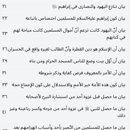
بيان تنازع اليهود والنصارى في إبراهيم
٢١
عليه‌السلام
بيان كون إبراهيم عليه‌السلام للمسلمين اختصاص باتباعه
٢٢
بيان أنّ اليهود كانت تزعم أنّ أموال المسلمين كانت مباحة لهم
٢٣
في كتابهم
بيان أن الإسلام هو دين الفطرة وأنّ الطالب لغيره واقع في الخسران
٢٦
بيان أن أوّل بيت وضع للناس المسجد الحرام ومن بناه
٢٩
بيان أن الأمر بالمعروف فرض كفاية وذكر شروطه
٣١
بيان كون هذه الأمة خير الأمم والاستدلال على كون الإجماع حجة
٣٣
بيان ما حصل قبل غزوة أحد من استشارة النبيّ لأصحابه
٣٦
بيان ما حصل للنبي
في غزوة أحد من جرحه وكسر رباعيته وغير
صلى‌الله‌عليه‌وسلم
٤١
ذلك
بيان ما حصل للمسلمين من النّصر بأحد وأسباب انهزامهم بعد