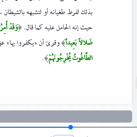
بذلك لفرط طغيانه أو لتشبهه بالشيطان ، 
حيث إنه الحامل عليه كما قال.
وَقَدْ أُمِر
(
ضَلالاً بَعِيداً
وقرئ أن «يكفروا بها» على
)
الطَّاغُوتُ يُخْرِجُونَهُمْ
.
)
٠