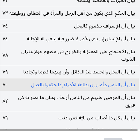
بيان الميراث بالمخالفة ونسخه
٧٢
بيان الحكم الذي يكون من أهل الرجل والمرأة في الشقاق ووظيفته
٧٣
بيان أن الإسراف مذموم كالبخل
٧٤
بيان أن الإنسان إن دعي لأمر لا ضرر فيه ينبغي له الإجابة
٧٤
بيان الاحتجاج على المعتزلة والخوارج في منعهم جواز غفران
٧٨
الذنوب
بيان أن البخل والحسد شرّ الرذائل وأن بينهما تلازما وتجاذبا
٧٩
بيان أن الناس مأمورون بطاعة الأمراء إذا حكموا بالعدل
٨٠
بيان أن المرضي عليهم من الناس أربعة ، وبيان ما تميز به كل
٨٢
فريق
بيان أن كل ما أصاب من بليّة فمن ذنب
٨٦
بيان معنى سلامة القرآن من الاختلاف
٨٦