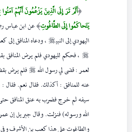
أَلَمْ تَرَ إِلَى الَّذِينَ يَزْعُمُونَ أَنَّهُمْ آمَنُوا
(
يَتَحاكَمُوا إِلَى الطَّاغُوتِ
عن ابن عباس رضي 
)
اليهودي إلى النبي
، ودعاه المنافق إلى كع
صلى‌الله‌عليه‌وسلم
، فحكم لليهودي فلم يرض المنافق بقض
صلى‌الله‌عليه‌وسلم
لعمر : قضى لي رسول الله
فلم يرض بقضا
صلى‌الله‌عليه‌وسلم
عنه للمنافق : أكذلك. فقال نعم. فقال 
سيفه ثم خرج فضرب به عنق المنافق حتى 
الله ورسوله) فنزلت. وقال جبريل إن عمر 
والطاغوت على هذا كعب بن الأشرف وفي مع