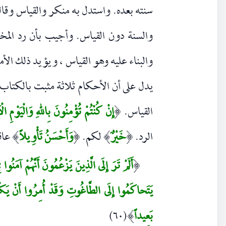
سنته بعده. واستدل به منكر والقياس وقالو
والسنة دون القياس. وأجيب بأن رد المخت
والبناء عليه وهو القياس ، ويؤيد ذلك الأم
يدل على أن الأحكام ثلاثة مثبت بالكتاب 
القياس.
إِنْ كُنْتُمْ تُؤْمِنُونَ بِاللهِ وَالْيَوْمِ ال
(
الرد.
خَيْرٌ
لكم.
وَأَحْسَنُ تَأْوِيلاً
عاقب
)
(
)
(
أَلَمْ تَرَ إِلَى الَّذِينَ يَزْعُمُونَ أَنَّهُمْ آمَنُوا
(
يَتَحاكَمُوا إِلَى الطَّاغُوتِ وَقَدْ أُمِرُوا أَنْ يَكْ
بَعِيداً
(٦٠)
)