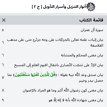
أنوار التنزيل وأسرار التأويل [ ج ٢ ]
قائمة الکتاب
سورة آل عمران
٥
بيان إثبات علمه تعالى بالجزئيّات على وجه جزئيّ حتى على مذهب
٦
الفلاسفة
بيان معنى المحكم والمتشابه
٦
بيان الرّدّ على تشبّث النّصارى بانتقال اقنوم العلم إلى المسيح
٦
بيان صدق وعد الله نبيه بقوله :
قُلْ لِلَّذِينَ كَفَرُوا سَتُغْلَبُونَ
بما
)
(
٧
حصل ببدر وخيبر
بيان معنى كون رضوان الله أكبر وما هو المراد بالرّضوان
٨
بيان معنى شهادة الله بأنه لا إله إلّا هو
٩