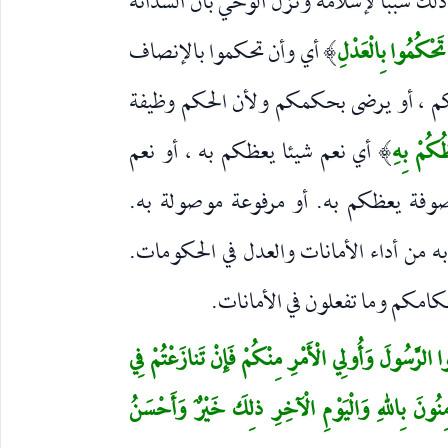
 ذلك سببا لإسلامه ونزل الوحي بأن السدانة
تَحْكُمُوا بِالْعَدْلِ
أي وأن تحكموا بالإنصاف
)
ركم ، أو يرضى بحكمكم ولأن الحكم وظيفة
ِظُكُمْ بِهِ
أي نعم شيئا يعظكم به ، أو نعم
)
وفة يعظكم به. أو مرفوعة موصولة به.
 من أداء الأمانات والعدل في الحكومات.
امكم وما تفعلون في الأمانات.
وا الرَّسُولَ وَأُولِي الْأَمْرِ مِنْكُمْ فَإِنْ تَنازَعْتُمْ فِي
ؤْمِنُونَ بِاللهِ وَالْيَوْمِ الْآخِرِ ذلِكَ خَيْرٌ وَأَحْسَنُ