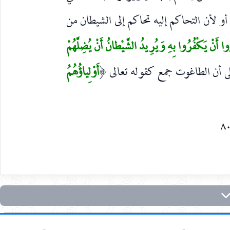
أو لأن التحاكم إليه تحاكم إلى الشيطان من
ُوا أَنْ يَكْفُرُوا بِهِ وَيُرِيدُ الشَّيْطانُ أَنْ يُضِلَّهُمْ
 أن الطاغوت جمع كقوله تعالى
أَوْلِياؤُهُمُ
(
٨