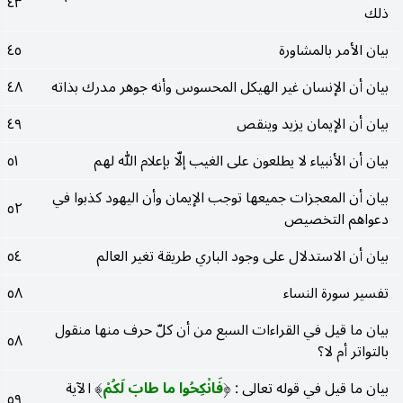
٤٣
ذلك
بيان الأمر بالمشاورة
٤٥
بيان أن الإنسان غير الهيكل المحسوس وأنه جوهر مدرك بذاته
٤٨
بيان أن الإيمان يزيد وينقص
٤٩
بيان أن الأنبياء لا يطلعون على الغيب إلّا بإعلام الله لهم
٥١
بيان أن المعجزات جميعها توجب الإيمان وأن اليهود كذبوا في
٥٢
دعواهم التخصيص
بيان أن الاستدلال على وجود الباري طريقة تغير العالم
٥٤
تفسير سورة النساء
٥٨
بيان ما قيل في القراءات السبع من أن كلّ حرف منها منقول
٥٨
بالتواتر أم لا؟
بيان ما قيل في قوله تعالى :
فَانْكِحُوا ما طابَ لَكُمْ
الآية
)
(
٥٩