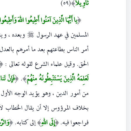
تَأْوِيلاً
(٥٩)
)
يا أَيُّهَا الَّذِينَ آمَنُوا أَطِيعُوا اللهَ وَأَطِيعُو
(
المسلمين في عهد الرسول
وبعده ، ويند
صلى‌الله‌عليه‌وسلم
أمر الناس بطاعتهم بعد ما أمرهم بالعدل 
الحق. وقيل علماء الشرع لقوله تعالى :
(
لَعَلِمَهُ الَّذِينَ يَسْتَنْبِطُونَهُ مِنْهُمْ
.
فَإِنْ تَناز
(
)
من أمور الدين ، وهو يؤيد الوجه الأول 
بخلاف المرؤوس إلا أن يقال الخطاب لأو
فراجعوا فيه.
إِلَى اللهِ
إلى كتابه.
وَالرّ
(
)
(