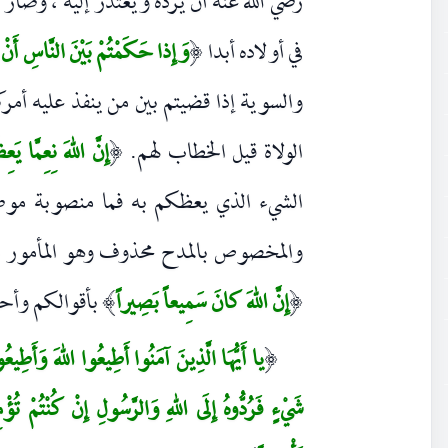
رضي الله عنه أن يرده ويعتذر إليه ، وصار
في أولاده أبدا
وَإِذا حَكَمْتُمْ بَيْنَ النَّاسِ أَنْ 
(
والسوية إذا قضيتم بين من ينفذ عليه أم
الولاة قيل الخطاب لهم.
إِنَّ اللهَ نِعِمَّا يَع
(
الشيء الذي يعظكم به فما منصوبة موص
والمخصوص بالمدح محذوف وهو المأمور به
إِنَّ اللهَ كانَ سَمِيعاً بَصِيراً
بأقوالكم وأحك
)
(
يا أَيُّهَا الَّذِينَ آمَنُوا أَطِيعُوا اللهَ وَأَطِيعُ
(
شَيْءٍ فَرُدُّوهُ إِلَى اللهِ وَالرَّسُولِ إِنْ كُنْتُمْ تُ