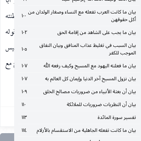
إِنَّما ذلِكُمُ الشَّيْطانُ
يريد به المثبط نعيما أو أبا
)
(
بيان ما كانت العرب تفعله مع النساء وصغار الولدان من
سفيان ، والشيطان خبر
ذلِكُمُ
وما بعده بيان لشيطنته
١٠٠
)
(
أكل حقوقهن
أو صفته وما بعده خبر ، ويجوز أن تكون الإشارة إلى قوله
بيان ما يجب على الشاهد من إقامة الحق
١٠٢
بيان السبب في تغليظ عذاب المنافق وبيان النفاق
على تقدير مضاف أي إنما ذلكم قول الشيطان يعني إبليس
١٠٥
الموجب للكفر
عليه اللعنة.
يُخَوِّفُ أَوْلِياءَهُ
القاعدين عن الخروج مع
)
(
بيان ما فعلته اليهود مع المسيح وكيف رفعه الله
١٠٧
الرسول ، أو يخوفكم أولياؤه الذين هم
بيان نزول المسيح آخر الدنيا وإيمان كل العالم به
١٠٧
بيان أن بعثة الأنبياء من ضروريات مصالح الخلق
١٠٩
٤٩
بيان أن النظريات ضروريات للملائكة
١١٠
تفسير سورة المائدة
١١٣
بيان ما كانت تفعله الجاهلية من الاستقسام بالأزلام
١١٤