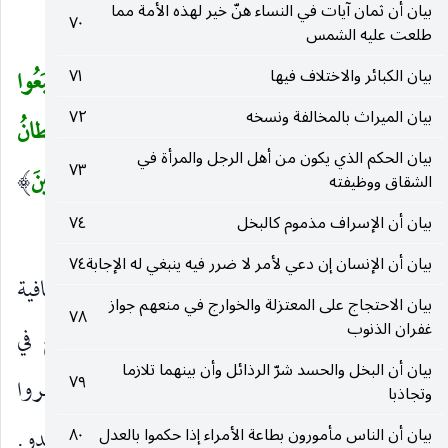
بيان أن ثمان آيات في النساء هنّ خير لهذه الأمة مما
الْوَكِيلُ
ونعم الموكول إليه هو.
٧٠
)
طلعت عليه الشمس
بيان الكبائر والاختلاف فيها
٧١
فَانْقَلَبُوا بِنِعْمَةٍ مِنَ اللهِ وَفَضْلٍ لَمْ يَمْسَسْهُمْ سُوءٌ وَاتَّبَعُوا
(
بيان الميراث بالمخالفة ونسخه
٧٢
رِضْوانَ اللهِ وَاللهُ ذُو فَضْلٍ عَظِيمٍ
(١٧٤)
إِنَّما ذلِكُمُ الشَّيْطانُ
بيان الحكم الذي يكون من أهل الرجل والمرأة في
٧٣
يُخَوِّفُ أَوْلِياءَهُ فَلا تَخافُوهُمْ وَخافُونِ إِنْ كُنْتُمْ مُؤْمِنِينَ
الشقاق ووظيفته
)
بيان أن الإسراف مذموم كالبخل
٧٤
(١٧٥)
بيان أن الإنسان إن دعي لأمر لا ضرر فيه ينبغي له الإجابة
٧٤
فَانْقَلَبُوا
فرجعوا من بدر.
بِنِعْمَةٍ مِنَ اللهِ
عافية
)
(
)
(
بيان الاحتجاج على المعتزلة والخوارج في منعهم جواز
٧٨
غفران الذنوب
وثبات على الإيمان وزيادة فيه.
وَفَضْلٍ
وربح في
)
(
بيان أن البخل والحسد شرّ الرذائل وأن بينهما تلازما
٧٩
التجارة فإنهم لما أتوا بدرا وأوفوا بها سوقا فاتجروا
وتجاذبا
وربحوا.
لَمْ يَمْسَسْهُمْ سُوءٌ
من جراحة وكيد عدو.
بيان أن الناس مأمورون بطاعة الأمراء إذا حكموا بالعدل
٨٠
)
(