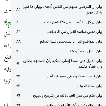
بيان أن المرضي عليهم من الناس أربعة ، وبيان ما تميز
وَاتَّبَعُوا رِضْوانَ اللهِ
الذي هو مناط الفوز بخير
٨٢
)
(
به كل فريق
الدارين بجراءتهم وخروجهم.
وَاللهُ ذُو فَضْلٍ عَظِيمٍ
بيان أن كل ما أصاب من بليّة فمن ذنب
٨٦
)
(
بيان معنى سلامة القرآن من الاختلاف
٨٦
قد تفضل عليهم بالتثبيت وزيادة الإيمان والتوفيق
بيان المواضع التي لا يستحسن فيها السلام
٨٨
للمبادرة إلى الجهاد ، والتصلب في الدين وإظهار الجراءة
بيان القتل الخطأ وديته
٩٠
على العدو ، وبالحفظ عن كل ما يسوءهم ، وإصابة النفع
بيان الدليل على صحة إيمان المكره وأنّ المجتهد يخطئ
٩١
وأن خطأه مغتفر
مع ضمان الأجر حتى انقلبوا بنعمة من الله وفضل. وفيه
بيان قصر الصلاة ولو في سفر فيه أمن
٩٣
تحسير للمتخلف وتخطئة رأيه حيث حرم نفسه ما فازوا
بيان صلاة الخوف
٩٣
به.
بيان حكم من فعل العبادة لغرض شرعيّ ودنيويّ
٩٦
بيان الخلة وكيف اتّخذ الله إبراهيم خليلا
٩٩