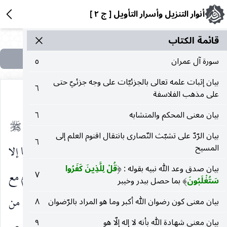
أنوار التنزيل وأسرار التأويل [ ج ٢ ]
قائمة الکتاب
سورة آل عمران
٥
بيان إثبات علمه تعالى بالجزئيّات على وجه جزئيّ حتى
٦
على مذهب الفلاسفة
بيان معنى المحكم والمتشابه
٦
الروحاء ندموا وهموا بالرجوع ، فبلغ ذلك رسول الله
صلى‌الله‌عليه‌وسلم
بيان الرّدّ على تشبّث النّصارى بانتقال اقنوم العلم إلى
٦
المسيح
فندب أصحابه للخروج في طلبه وقال لا يخرجن معنا إلا
بيان صدق وعد الله نبيه بقوله :
قُلْ لِلَّذِينَ كَفَرُوا
(
من حضر يومنا بالأمس ، فخرج عليه الصلاة والسلام مع
٧
سَتُغْلَبُونَ
بما حصل ببدر وخيبر
)
جماعة حتى بلغوا حمراء الأسد. وهي على ثمانية أميال من
بيان معنى كون رضوان الله أكبر وما هو المراد بالرّضوان
٨
بيان معنى شهادة الله بأنه لا إله إلّا هو
٩