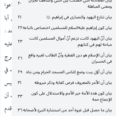
بيان المجادلة التي حصلت بين النبي وأساقف نجران
إلا فرس واحد لأنه انضم إليه ناس من المدينة وأذاعوا
٢٠
ومعنى المباهلة
كلامه.
إِنَّ النَّاسَ قَدْ جَمَعُوا لَكُمْ فَاخْشَوْهُمْ
يعني أبا
بيان تنازع اليهود والنصارى في إبراهيم
٢١
)
(
عليه‌السلام
بيان كون إبراهيم عليه‌السلام للمسلمين اختصاص باتباعه
٢٢
سفيان وأصحابه روي : أنه نادى عند انصرافه من أحد :
بيان أنّ اليهود كانت تزعم أنّ أموال المسلمين كانت
٢٣
يا محمد موعدنا موسم بدر القابل إن شئت فقال عليه
مباحة لهم في كتابهم
الصلاة والسلام : إن شاء الله تعالى ، فلما كان القابل خرج
بيان أن الإسلام هو دين الفطرة وأنّ الطالب لغيره واقع
٢٦
في الخسران
في أهل مكة حتى نزل بمر الظهران فأنزل الله الرعب في
بيان أن أوّل بيت وضع للناس المسجد الحرام ومن بناه
٢٩
قلبه وبدا له أن يرجع ، فمر به ركب من عبد قيس
بيان أن الأمر بالمعروف فرض كفاية وذكر شروطه
٣١
بيان كون هذه الأمة خير الأمم والاستدلال على كون
يريدون المدينة للميرة فشرط لهم حمل بعير من زبيب أن
٣٣
الإجماع حجة
ثبطوا المسلمين. وقيل : لقي نعيم بن مسعود وقد قدم
بيان ما حصل قبل غزوة أحد من استشارة النبيّ لأصحابه
٣٦