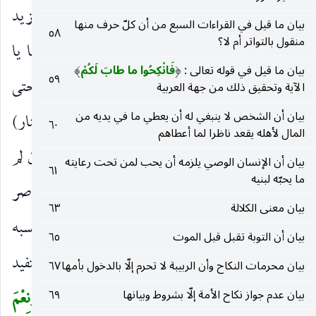
وأخلصوا النية عنده ، وهو دليل على أن الإيمان يزيد
بيان ما قيل في القراءات السبع من أن كلّ حرف منها
٥٨
منقول بالتواتر أم لا؟
وينقص ويعضده قول ابن عمر رضي الله عنهما(قلنا يا
بيان ما قيل في قوله تعالى :
فَانْكِحُوا ما طابَ لَكُمْ
)
(
٥٩
رسول الله الإيمان يزيد وينقص ، قال : نعم يزيد حتى
الآية وتحقيق ذلك من جهة العربية
بيان أن الشخص لا ينبغي له أن يعطي ما في يديه من
يدخل صاحبه الجنة وينقص حتى يدخل صاحبه النار)
٦٠
المال لأهله يقعد ناظرا لما أعطاهم
وهذا ظاهر إن جعل الطاعة من جملة الإيمان وكذا إن لم
بيان أن الإنسان الوصي يلزمه أن يحب لمن تحت رعايته
٦١
ما يحبّه لبنيه
تجعل فإن اليقين يزداد بالإلف وكثرة التأمل وتناصر
بيان معنى الكلالة
٦٣
الحجج.
وَقالُوا حَسْبُنَا اللهُ
محسبنا وكافينا ، من أحسبه
)
(
بيان أن التوبة تقبل قبل الموت
٦٥
إذا كفاه ويدل على أنه بمعنى المحسب إنه لا يستفيد
بيان محرمات النكاح وأن الربيبة لا تحرم إلّا بالدخول بأمها
٦٧
بالإضافة تعريفا في قولك هذا رجل حسبك.
وَنِعْمَ
بيان عدم جواز نكاح الأمة إلّا بشروط وبيانها
٦٩
(