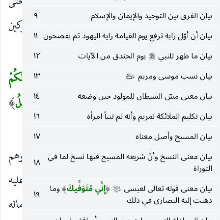
المدينة. وكان بأصحابه القرح فتحاملوا على أنفسهم حتى
بيان الفرق بين التوحيد والإيمان والإسلام
٩
لا يفوتهم الأجر ، وألقى الله الرعب في قلوب المشركين
بيان أن أوّل راية ترفع يوم القيامة راية اليهود ثم يفضحون
١١
فذهبوا) فنزلت.
بيان ما ظهر للنبي
يوم الخندق من الآيات
١٢
صلى‌الله‌عليه‌وسلم
الَّذِينَ قالَ لَهُمُ النَّاسُ إِنَّ النَّاسَ قَدْ جَمَعُوا لَكُمْ
بيان نسب موسى ومريم
١٣
(
عليهما‌السلام
بيان معنى مسّ الشيطان للمولود حين وضعه
١٤
فَاخْشَوْهُمْ فَزادَهُمْ إِيماناً وَقالُوا حَسْبُنَا اللهُ وَنِعْمَ الْوَكِيلُ
)
بيان تكليم الملائكة لمريم وأنه لم تنبأ امرأة
١٦
(١٧٣)
بيان المسيح وأصل معناه
١٧
الَّذِينَ قالَ لَهُمُ النَّاسُ
يعني الركب الذين استقبلوهم
)
(
بيان معنى النسخ وأنّ شريعة المسيح فيها نسخ لما في
١٨
التوراة
من عبد قيس أو نعيم بن مسعود الأشجعي ، وأطلق عليه
بيان معنى قوله تعالى لعيسى
إِنِّي مُتَوَفِّيكَ
وما
عليه‌السلام
(
)
١٩
ذهبت إليه النصارى في ذلك
الناس لأنه من جنسهم كما يقال فلان يركب الخيل وماله