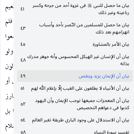
معتمرا فسأله ذلك والتزم له عشرا من الإبل ، فخرج نعيم
بيان ما حصل للنبي
في غزوة أحد من جرحه وكسر
صلى‌الله‌عليه‌وسلم
٤١
رباعيته وغير ذلك
فوجد المسلمين يتجهزون فقال لهم أتوكم في دياركم فلم
بيان ما حصل للمسلمين من النّصر بأحد وأسباب
٤٣
انهزامهم بعد ذلك
يفلت منكم أحد إلا شريد أفترون أن تخرجوا وقد جمعوا
بيان الأمر بالمشاورة
٤٥
لكم ففتروا ، فقال
: والذي نفسي بيده لأخرجن ولو
عليه‌السلام
بيان أن الإنسان غير الهيكل المحسوس وأنه جوهر مدرك
٤٨
بذاته
لم يخرج معي أحد فخرج في سبعين راكبا وهم يقولون
بيان أن الإيمان يزيد وينقص
٤٩
حسبنا الله.
فَزادَهُمْ إِيماناً
الضمير المستكن للمقول أو
)
(
بيان أن الأنبياء لا يطلعون على الغيب إلّا بإعلام الله لهم
٥١
لمصدر قال أو لفاعله إن أريد به نعيم وحده ، والبارز
بيان أن المعجزات جميعها توجب الإيمان وأن اليهود
٥٢
كذبوا في دعواهم التخصيص
للمقول لهم والمعنى : إنهم لم يلتفتوا إليه ولم يضعفوا بل
بيان أن الاستدلال على وجود الباري طريقة تغير العالم
٥٤
ثبت به يقينهم بالله وازداد إيمانهم وأظهروا حمية الإسلام
تفسير سورة النساء
٥٨