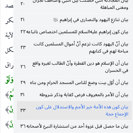
بيان المجادلة التي حصلت بين النبي وأساقف نجران
أمر أن يؤمن به ، وإنما أخره وحقه أن يقدم لأنه قصد
٢٠
ومعنى المباهلة
بذكره الدلالة على أنهم أمروا بالمعروف ونهوا عن المنكر
بيان تنازع اليهود والنصارى في إبراهيم
٢١
عليه‌السلام
بيان كون إبراهيم عليه‌السلام للمسلمين اختصاص باتباعه
٢٢
إيمانا بالله وتصديقا به وإظهارا لدينه ، واستدل بهذه الآية
بيان أنّ اليهود كانت تزعم أنّ أموال المسلمين كانت
٢٣
على إن الإجماع حجة لأنها تقتضي كونهم آمرين بكل
مباحة لهم في كتابهم
معروف وناهين عن كل منكر ، إذ اللام فيهما للاستغراق
بيان أن الإسلام هو دين الفطرة وأنّ الطالب لغيره واقع
٢٦
في الخسران
فلو أجمعوا على باطل كان أمرهم على خلاف ذلك.
وَلَوْ
(
بيان أن أوّل بيت وضع للناس المسجد الحرام ومن بناه
٢٩
آمَنَ أَهْلُ الْكِتابِ
إيمانا كما ينبغي
لَكانَ خَيْراً لَهُمْ
بيان أن الأمر بالمعروف فرض كفاية وذكر شروطه
٣١
)
(
)
بيان كون هذه الأمة خير الأمم والاستدلال على كون
لكان الإيمان خيرا لهم مما هم عليه.
مِنْهُمُ الْمُؤْمِنُونَ
)
(
٣٣
الإجماع حجة
كعبد الله بن سلام وأصحابه.
وَأَكْثَرُهُمُ الْفاسِقُونَ
)
(
بيان ما حصل قبل غزوة أحد من استشارة النبيّ لأصحابه
٣٦