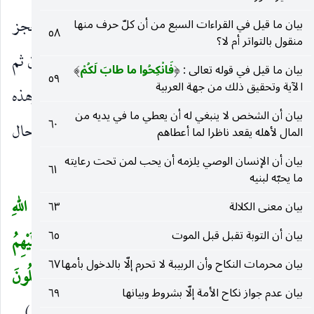
الدبرة عليهم ، ثم أخبر بأنه تكون عاقبتهم العجز
بيان ما قيل في القراءات السبع من أن كلّ حرف منها
٥٨
منقول بالتواتر أم لا؟
والخذلان. وقرئ «لا ينصروا» عطفا على يولوا على أن ثم
بيان ما قيل في قوله تعالى :
فَانْكِحُوا ما طابَ لَكُمْ
)
(
٥٩
الآية وتحقيق ذلك من جهة العربية
للتراخي في الرتبة فيكون عدم النصر مقيدا بقتالهم ، وهذه
بيان أن الشخص لا ينبغي له أن يعطي ما في يديه من
٦٠
الآية من المغيبات التي وافقها الواقع إذ كان ذلك حال
المال لأهله يقعد ناظرا لما أعطاهم
بيان أن الإنسان الوصي يلزمه أن يحب لمن تحت رعايته
قريظة والنضير وبني قينقاع ويهود خيبر.
٦١
ما يحبّه لبنيه
ضُرِبَتْ عَلَيْهِمُ الذِّلَّةُ أَيْنَ ما ثُقِفُوا إِلاَّ بِحَبْلٍ مِنَ اللهِ
بيان معنى الكلالة
٦٣
(
بيان أن التوبة تقبل قبل الموت
٦٥
وَحَبْلٍ مِنَ النَّاسِ وَباؤُ بِغَضَبٍ مِنَ اللهِ وَضُرِبَتْ عَلَيْهِمُ
بيان محرمات النكاح وأن الربيبة لا تحرم إلّا بالدخول بأمها
٦٧
الْمَسْكَنَةُ ذلِكَ بِأَنَّهُمْ كانُوا يَكْفُرُونَ بِآياتِ اللهِ وَيَقْتُلُونَ
بيان عدم جواز نكاح الأمة إلّا بشروط وبيانها
٦٩
)