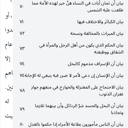
الْأَنْبِياءَ بِغَيْرِ حَقٍّ ذلِكَ بِما عَصَوْا وَكانُوا يَعْتَدُونَ
(١١٢)
بيان أن ثمان آيات في النساء هنّ خير لهذه الأمة مما
٧٠
طلعت عليه الشمس
ضُرِبَتْ عَلَيْهِمُ الذِّلَّةُ
هدر النفس والمال والأهل ، أو
)
(
بيان الكبائر والاختلاف فيها
٧١
ذل التمسك بالباطل والجزية.
أَيْنَ ما ثُقِفُوا
وجدوا
)
(
بيان الميراث بالمخالفة ونسخه
٧٢
إِلَّا بِحَبْلٍ مِنَ اللهِ وَحَبْلٍ مِنَ النَّاسِ
استثناء من أعم عام
)
(
بيان الحكم الذي يكون من أهل الرجل والمرأة في
٧٣
الشقاق ووظيفته
الأحوال أي ضربت عليهم الذلة في عامة الأحوال إلا
بيان أن الإسراف مذموم كالبخل
٧٤
معتصمين ، أو ملتبسين بذمة الله أو كتابة الذي آتاهم
بيان أن الإنسان إن دعي لأمر لا ضرر فيه ينبغي له الإجابة
٧٤
وذمة المسلمين ، أو بدين الإسلام واتباع سبيل المؤمنين.
بيان الاحتجاج على المعتزلة والخوارج في منعهم جواز
٧٨
غفران الذنوب
وَباؤُ بِغَضَبٍ مِنَ اللهِ
رجعوا به مستوجبين له
)
(
بيان أن البخل والحسد شرّ الرذائل وأن بينهما تلازما
٧٩
وتجاذبا
وَضُرِبَتْ عَلَيْهِمُ الْمَسْكَنَةُ
فهي محيطة بهم إحاطة البيت
)
(
بيان أن الناس مأمورون بطاعة الأمراء إذا حكموا بالعدل
٨٠