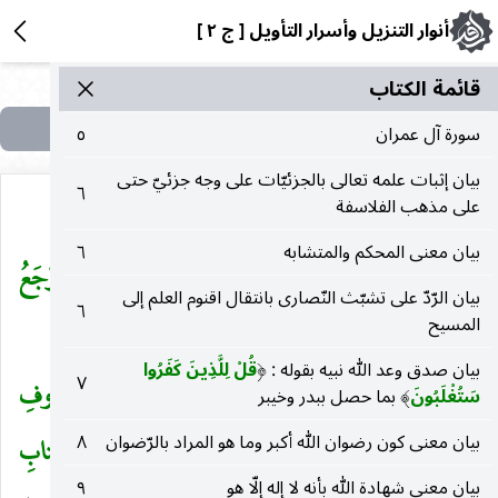
أنوار التنزيل وأسرار التأويل [ ج ٢ ]
قائمة الکتاب
سورة آل عمران
٥
بيان إثبات علمه تعالى بالجزئيّات على وجه جزئيّ حتى
٦
على مذهب الفلاسفة
بيان معنى المحكم والمتشابه
٦
وَلِلَّهِ ما فِي السَّماواتِ وَما فِي الْأَرْضِ وَإِلَى اللهِ تُرْجَعُ
(
بيان الرّدّ على تشبّث النّصارى بانتقال اقنوم العلم إلى
٦
المسيح
الْأُمُورُ
فيجازي كلا بما وعد له وأوعد.
)
بيان صدق وعد الله نبيه بقوله :
قُلْ لِلَّذِينَ كَفَرُوا
(
٧
كُنْتُمْ خَيْرَ أُمَّةٍ أُخْرِجَتْ لِلنَّاسِ تَأْمُرُونَ بِالْمَعْرُوفِ
سَتُغْلَبُونَ
بما حصل ببدر وخيبر
(
)
بيان معنى كون رضوان الله أكبر وما هو المراد بالرّضوان
٨
وَتَنْهَوْنَ عَنِ الْمُنْكَرِ وَتُؤْمِنُونَ بِاللهِ وَلَوْ آمَنَ أَهْلُ الْكِتابِ
بيان معنى شهادة الله بأنه لا إله إلّا هو
٩