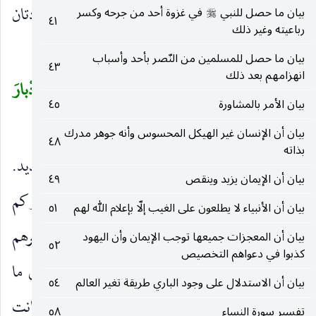
المتمردون في الكفر ، وهذه الجملة والتي بعدها واردتان
بيان ما حصل للنبي
في غزوة أحد من جرحه وكسر
صلى‌الله‌عليه‌وسلم
٤١
رباعيته وغير ذلك
على سبيل الاستطراد.
بيان ما حصل للمسلمين من النّصر بأحد وأسباب
٤٣
انهزامهم بعد ذلك
لَنْ يَضُرُّوكُمْ إِلاَّ أَذىً وَإِنْ يُقاتِلُوكُمْ يُوَلُّوكُمُ الْأَدْبارَ
(
بيان الأمر بالمشاورة
٤٥
ثُمَّ لا يُنْصَرُونَ
(١١١)
)
بيان أن الإنسان غير الهيكل المحسوس وأنه جوهر مدرك
٤٨
بذاته
لَنْ يَضُرُّوكُمْ إِلَّا أَذىً
ضررا يسيرا كطعن وتهديد.
)
(
بيان أن الإيمان يزيد وينقص
٤٩
وَإِنْ يُقاتِلُوكُمْ يُوَلُّوكُمُ الْأَدْبارَ
ينهزموا ولا يضروكم
)
(
بيان أن الأنبياء لا يطلعون على الغيب إلّا بإعلام الله لهم
٥١
بقتل وأسر.
ثُمَّ لا يُنْصَرُونَ
ثم لا يكون أحد ينصرهم
بيان أن المعجزات جميعها توجب الإيمان وأن اليهود
)
(
٥٢
كذبوا في دعواهم التخصيص
عليكم أو يدفع بأسكم عنهم ، نفي إضرارهم سوى ما
بيان أن الاستدلال على وجود الباري طريقة تغير العالم
٥٤
يكون بقول وقرر ذلك بأنهم لو قاموا إلى القتال كانت
تفسير سورة النساء
٥٨