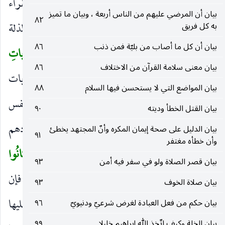
المضروب على أهله ، واليهود في غالب الأمر فقراء
بيان أن المرضي عليهم من الناس أربعة ، وبيان ما تميز
٨٢
ومساكين.
ذلِكَ
إشارة إلى ما ذكر من ضرب الذلة
به كل فريق
)
(
بيان أن كل ما أصاب من بليّة فمن ذنب
٨٦
والمسكنة والبوء بالغضب.
بِأَنَّهُمْ كانُوا يَكْفُرُونَ بِآياتِ
(
بيان معنى سلامة القرآن من الاختلاف
٨٦
اللهِ وَيَقْتُلُونَ الْأَنْبِياءَ بِغَيْرِ حَقٍ
بسبب كفرهم بالآيات
)
بيان المواضع التي لا يستحسن فيها السلام
٨٨
وقتلهم الأنبياء. والتقييد بغير حق مع أنه كذلك في نفس
بيان القتل الخطأ وديته
٩٠
الأمر للدلالة على أنه لم يكن حقا بحسب اعتقادهم
بيان الدليل على صحة إيمان المكره وأنّ المجتهد يخطئ
٩١
وأن خطأه مغتفر
أيضا.
ذلِكَ
أي الكفر والقتل.
بِما عَصَوْا وَكانُوا
(
)
(
بيان قصر الصلاة ولو في سفر فيه أمن
٩٣
يَعْتَدُونَ
بسبب عصيانهم واعتدائهم حدود الله ، فإن
)
بيان صلاة الخوف
٩٣
الإصرار على الصغائر يفضي إلى الكبائر والاستمرار عليها
بيان حكم من فعل العبادة لغرض شرعيّ ودنيويّ
٩٦
بيان الخلة وكيف اتّخذ الله إبراهيم خليلا
٩٩