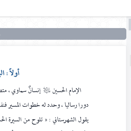
البحث
البحث
في
أبعاد
النهضة
الحسينية
أولاً : ا
الإمام الحسين
إنسانٌ سماوي ، متصل
عليه‌السلام
دورا رساليا ، وحدد له خطوات المسير فنفذ
يقول الشهرستاني : « تلوح من السيرة الحس