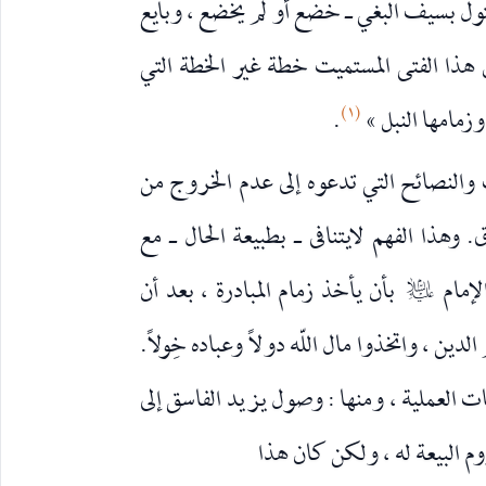
تول بسيف البغي ـ خضع أو لم يخضع ، وبايع
ثل هذا الفتى المستميت خطة غير الخطة التي
(١)
زمامها النبل »
.
النصائح التي تدعوه إلى عدم الخروج من
 وهذا الفهم لايتنافى ـ بطبيعة الحال ـ مع
لإمام
بأن يأخذ زمام المبادرة ، بعد أن
عليه‌السلام
ين ، واتخذوا مال اللّه دولاً وعباده خِولاً.
ت العملية ، ومنها : وصول يزيد الفاسق إلى
م البيعة له ، ولكن كان هذا