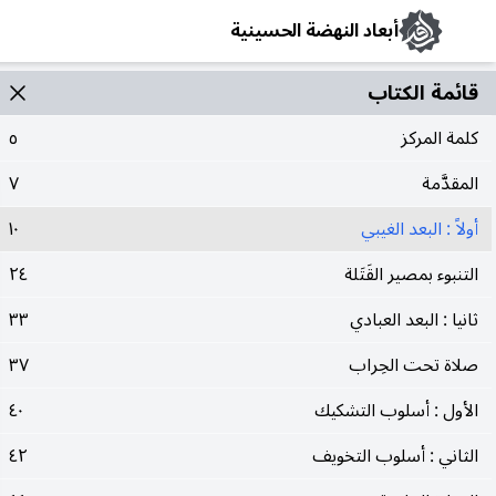
أبعاد النهضة الحسينية
قائمة الکتاب
كلمة المركز
٥
المقدَّمة
٧
أولاً : البعد الغيبي
١٠
التنبوء بمصير القَتَلة
٢٤
ثانيا : البعد العبادي
٣٣
صلاة تحت الحِراب
٣٧
الأول : أسلوب التشكيك
٤٠
الثاني : أسلوب التخويف
٤٢