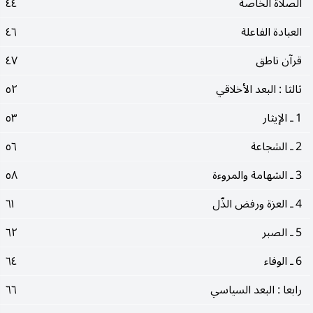
الصلاة الخاصة
٤٤
العبادة الفاعلة
٤٦
قرآن ناطق
٤٧
ثالثا : البعد الأخلاقي
٥٢
1 ـ الإيثار
٥٣
2 ـ الشجاعة
٥٦
3 ـ الشهامة والمروءة
٥٨
4 ـ العزة ورفض الذّل
٦١
5 ـ الصبر
٦٢
6 ـ الوفاء
٦٤
رابعا : البعد السياسي
٦٦