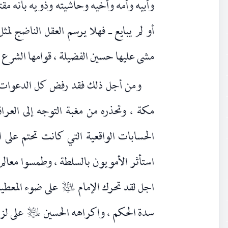
وأبيه وأمه وأخيه وحاشيته وذويه بأنه مق
أو لم يبايع ـ فهلا يرسم العقل الناضج لم
مشى عليها حسين الفضيلة ، قوامها الشرع و
ومن أجل ذلك فقد رفض كل الدعوات و
مكة ، وتحذره من مغبة التوجه إلى العراق.
الحسابات الواقعية التي كانت تحتم على ا
استأثر الأمويون بالسلطة ، وطمسوا معالم الد
اجل لقد تحرك الإمام
على ضوء المعطيا
عليه‌السلام
سدة الحكم ، واكراهه الحسين
على لزو
عليه‌السلام