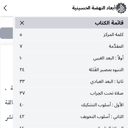
أبعاد النهضة الحسينية
قائمة الکتاب
كلمة المركز
٥
المقدَّمة
٧
أولاً : البعد الغيبي
١٠
خامسا : البعد الإعلامي
التنبوء بمصير القَتَلة
٢٤
ثانيا : البعد العبادي
٣٣
سخرت قوى الخير الإعلام لنشر المبادئ الحقة ،
صلاة تحت الحِراب
٣٧
والدعوات الصادقة ، وإزالة الكثير من الشبهات العالقة
الأول : أسلوب التشكيك
٤٠
في عقول الناس ، وبالمقابل استغلته قوى الشر من أجل نشر
الثاني : أسلوب التخويف
٤٢