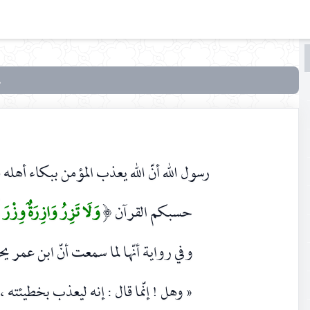
البحث
البحث
في
المنتقى
رسول الله أنّ الله يعذب المؤمن ببکاء أهله 
حسبکم القرآن
وَلَا تَزِرُ وَازِرَةٌ وِزْرَ
(
وفي رواية أنّها لما سمعت أنّ ابن عمر 
« وهل ! إنّما قال : إنه ليعذب بخطيئته ،