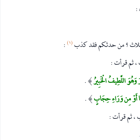
:
(۱)
 ثلاث ؟ من حدثکم فقد کذب
:
، ثم قرأت :
رَ وَهُوَ اللَّطِيفُ الْخَبِيرُ
.
)
حْيًا أَوْ مِن وَرَاءِ حِجَابٍ
.
)
 ، ثم قرأت :