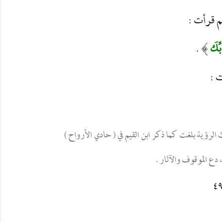
م قرأت :
َبِّكَ
.
)
 :
يث الرؤية بلغت کما ذکر ابن القيم في ( حادي الأرواح )
، دع الموقوف والآثار .
٤