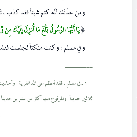
ومن حدَّثك أنّه کتم شيئاً فقد کذب ، ث
يَا أَيُّهَا الرَّسُولُ بَلِّغْ مَا أُنزِلَ إِلَيْكَ مِن رّ
(
وفي مسلم : وکنت متکئاً فجلست فقلت
_________
۱ ـ في مسلم : فقد أعظم على الله الفرية . وأحاد
ثلاثين حديثاً ، والمرفوع منها أکثر من عشرين حديثاً 
٩