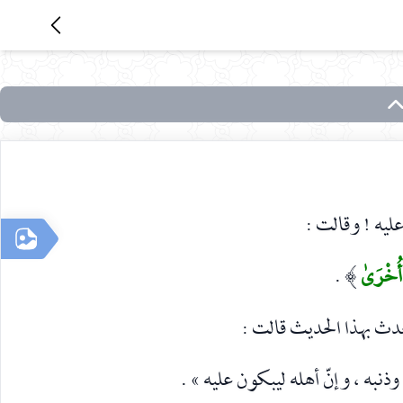
عليه ! وقالت :
 أُخْرَىٰ
.
)
يحدث بهذا الحديث قالت :
 وذنبه ، وإنّ أهله ليبکون عليه » .