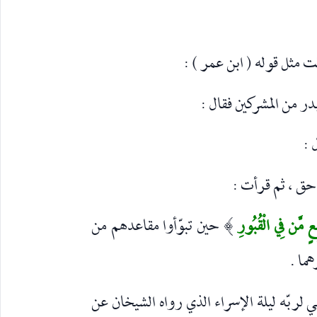
ت مثل قوله ( ابن عمر ) :
بدر من المشرکين فقال :
 :
 حق ، ثم قرأت :
ِعٍ مَّن فِي الْقُبُورِ
حين تبوّأوا مقاعدهم من
)
هما .
ربّه ليلة الإسراء الذي رواه الشيخان عن