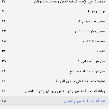
ذکريات مع الإمام شرف الدين وصاحب العرفان
١٩
نوادر وخواطر
٢٠
بعض من ترجم له
٢١
بعض ذکريات الشعر
٢٣
مقدمة الکتاب
٢٥
التقية
٣١
من هو الصحابي ؟
٣٧
من غرائب کتاب مسلم
٤٢
تفاوت الصحابة في صدق الرواية
٤٤
رواية الصحابة بعضهم عن بعض وروايتهم عن التابعين
٤٤
نقد الصحابة بعضهم لبعض
٤٨