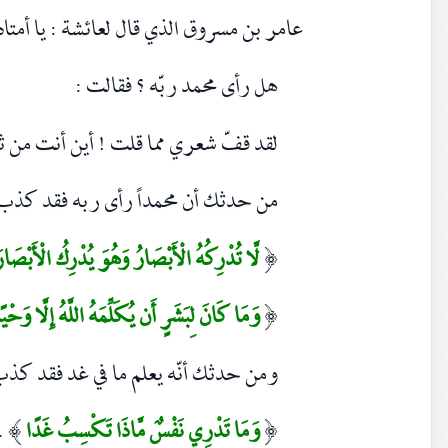
عامر بن مسروق الذي قال لعائشة : يا أمتاه 
هل رأى محمد ربّه ؟ فقالت :
لقد قفّ شعري مما قلت ! أين أنت من
من حدثك أن محمداً رأى ربه فقد کذب 
لَّا تُدْرِكُهُ الْأَبْصَارُ وَهُوَ يُدْرِكُ الْأَبْصَا
(
وَمَا كَانَ لِبَشَرٍ أَن يُكَلِّمَهُ اللَّهُ إِلَّا وَ
(
ومن حدثك أنّه يعلم ما في غد فقد کذب
وَمَا تَدْرِي نَفْسٌ مَّاذَا تَكْسِبُ غَدًا
.
)
(