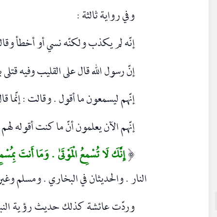
وفي رواية ثالثة :
إنّه لم يکذب ولکنّه نسي أو أخطأ وقال
إنّ رسول الله قال على القليب وفيه قتلى 
إنّهم ليسمعون ما أقول . وقالت : إنّما قال
إنّهم الآن يعلمون أنّ ما کنت أقوله لهم
إِنَّكَ لَا تُسْمِعُ الْمَوْتَىٰ . وَمَا أَنتَ بِمُسْم
(
النار . والحديثان في البخاري . ومسلم وغير
وردّت عائشة کذلك حديث رؤية النبي ل