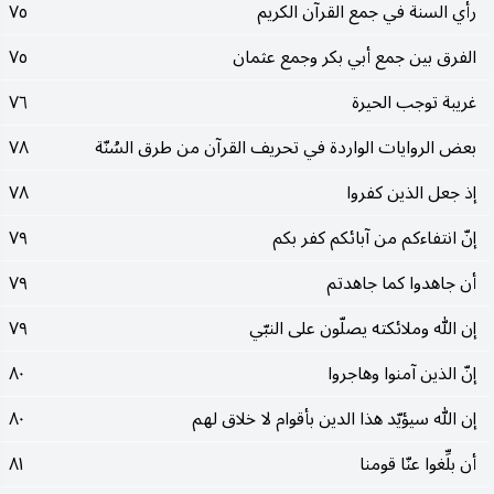
رأي السنة في جمع القرآن الکريم
٧٥
الفرق بين جمع أبي بکر وجمع عثمان
٧٥
غريبة توجب الحيرة
٧٦
بعض الروايات الواردة في تحريف القرآن من طرق السُنّة
٧٨
إذ جعل الذين کفروا
٧٨
إنّ انتفاءکم من آبائکم کفر بکم
٧٩
أن جاهدوا کما جاهدتم
٧٩
إن الله وملائکته يصلّون على النبّي
٧٩
إنّ الذين آمنوا وهاجروا
٨٠
إن الله سيؤيّد هذا الدين بأقوام لا خلاق لهم
٨٠
أن بلِّغوا عنّا قومنا
٨١