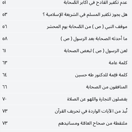
عدم تکفير القادح في اکابر الصّحابة
٥١
هل يجوز تکفير المسلم في الشريعة الإسلامية ؟
٥٣
موقف النبي ( ص ) من الصّحابة يوم المحشر
٥٦
ما أحدثه الصحابة بعد الرسول ( ص )
٥٨
لعن الرسول ( ص ) لبعض الصحابة
٦١
کلمة عامة
٦٣
کلمة قيّمة للدکتور طه حسين
٦٤
المنافقون من الصحابة
٦٦
يفضلون التجارة واللهو عن الصلاة
٧٠
نُبذ من الآيات الواردة في تحريف القرآن
٧٣
ملتقطة من صحاح العامّة ومسانيدهم
٧٣