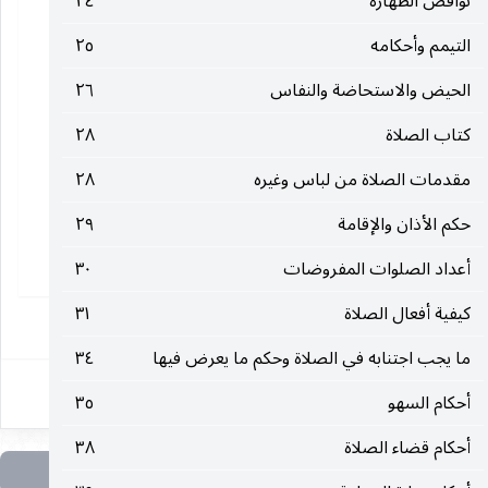
نواقض الطهارة
٢٤
التيمم وأحكامه
٢٥
الحيض والاستحاضة والنفاس
٢٦
كتاب الصلاة
٢٨
مقدمات الصلاة من لباس وغيره
٢٨
حكم الأذان والإقامة
٢٩
أعداد الصلوات المفروضات
٣٠
كيفية أفعال الصلاة
٣١
١
ما يجب اجتنابه في الصلاة وحكم ما يعرض فيها
٣٤
أحكام السهو
٣٥
أحكام قضاء الصلاة
٣٨