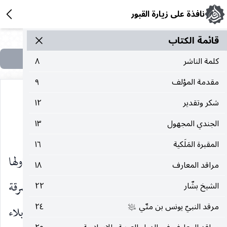
نافذة على زيارة القبور
قائمة الکتاب
كلمة الناشر
٨
مقدمة المؤلف
٩
شكر وتقدير
١٢
الجندي المجهول
١٣
الذَّهب
المقبرة المَلَكية
١٦
مسألة الذّهب تطرّق إليها الأوّلون ، كما تناولها
مراقد المعارف
١٨
المتأخرون ، في باب الهدايا الموجودة في الكعبة المشرقة
الشيخ بشّار
٢٢
مرقد النبيّ يونس بن متّي
٢٤
وفي المراقد المقدسة في النجف الأشرف ، وكربلاء
عليه‌السلام