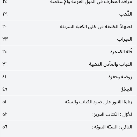
مراقد المعارف في الدول العربية والإسلامية
٢٥
الذَّهب
٢٩
اجتهادُ الخليفة في حُلي الكعبة الشريفة
٣٠
الميزاب
٣٣
قُبَّة الصّخرة
٣٥
القباب والمآذن الذهبية
٣٦
روضة وحفرة
٤١
الحِجْرُ
٤٩
زيارة القبور على ضوء الكتاب والسنّة
٥١
الأوّل : الكتاب العزيز :
٥٢
الثاني : السنّة النبويّة :
٥٦