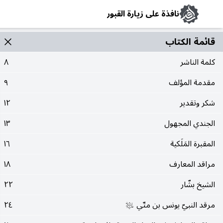
نافذة على زيارة القبور
قائمة الکتاب
كلمة الناشر
٨
مقدمة المؤلف
٩
شكر وتقدير
١٢
الجندي المجهول
١٣
المقبرة المَلَكية
١٦
مراقد المعارف
١٨
الشيخ بشّار
٢٢
مرقد النبيّ يونس بن متّي
٢٤
عليه‌السلام