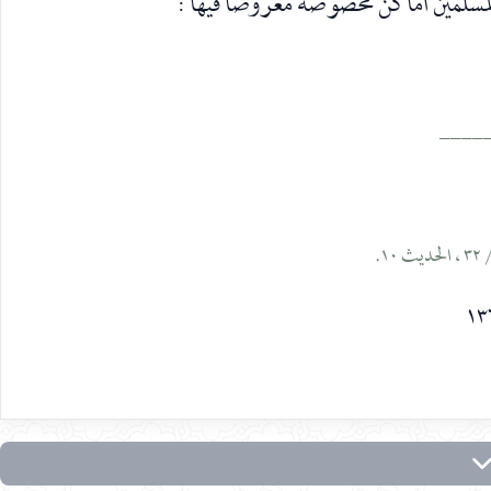
مسلمين أماكن مخصوصةً معروضاً فيها :
____
١٣