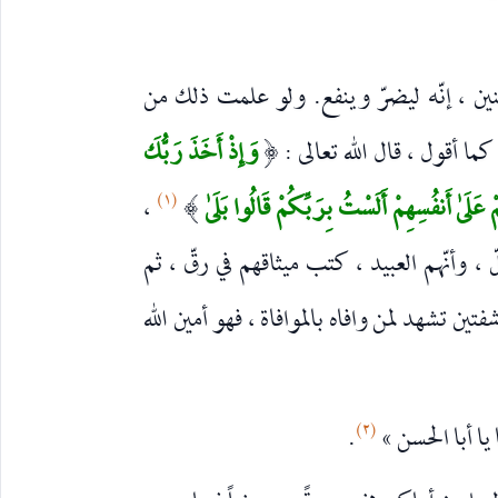
منين ، إنّه ليضرّ وينفع. ولو علمت ذلك من
ما أقول ، قال الله تعالى :
وَإِذْ أَخَذَ رَبُّكَ
(
(١)
عَلَىٰ أَنفُسِهِمْ أَلَسْتُ بِرَبِّكُمْ قَالُوا بَلَىٰ
،
)
ّ ، وأنّهم العبيد ، كتب ميثاقهم في رقّ ، ثم
فتين تشهد لمن وافاه بالموافاة ، فهو أمين الله
(٢)
يا أبا الحسن »
.