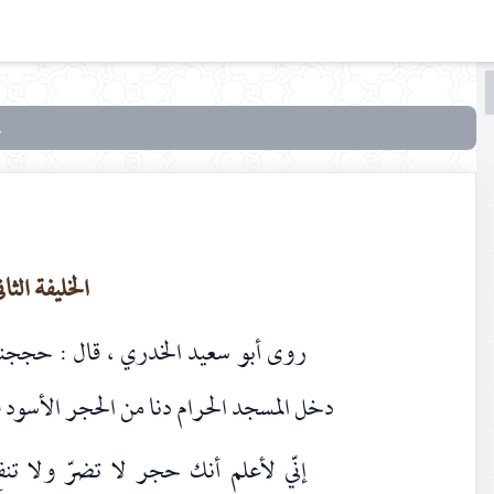
البحث
البحث
في
نافذة
على
زيارة
الخليفة الثا
القبور
روى أبو سعيد الخدري ، قال : حججنا م
دخل المسجد الحرام دنا من الحجر الأسود فق
إنّي لأعلم أنك حجر لا تضرّ ولا تنف