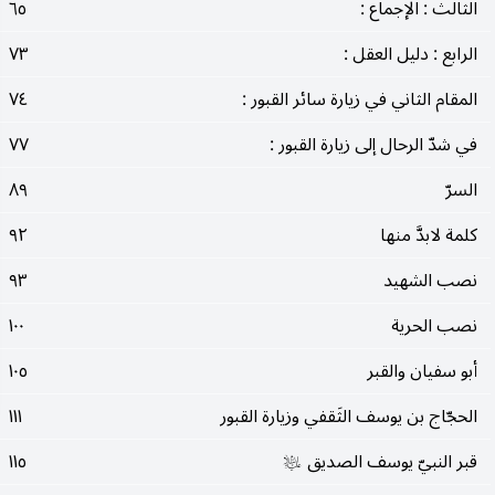
الثالث : الإجماع :
٦٥
الرابع : دليل العقل :
٧٣
المقام الثاني في زيارة سائر القبور :
٧٤
في شدّ الرحال إلى زيارة القبور :
٧٧
السرّ
٨٩
كلمة لابدَّ منها
٩٢
نصب الشهيد
٩٣
نصب الحرية
١٠٠
أبو سفيان والقبر
١٠٥
الحجّاج بن يوسف الثَقفي وزيارة القبور
١١١
قبر النبيّ يوسف الصديق
١١٥
عليه‌السلام