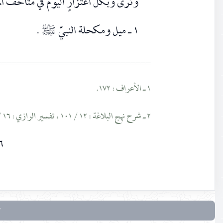
وترى وبكل اعتزازٍ اليوم في متاحف ال
١ ـ ميل ومكحلة النبيّ
.
صلى‌الله‌عليه‌وآله
_______________________________
١ ـ الأعراف : ١٧٢.
٢ ـ شرح نهج البلاغة : ١٢ / ١٠١ ، تفسير الرازي : ١٦ / ٣٢ ، الحديث ١٠.
٦