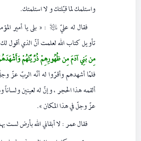
واستلمك لما قبّلتك و لا استلمتك.
فقال له عليّ
:
« بلى يا أمير المؤ
عليه‌السلام
تأويل كتاب الله لعلمت أنّ الذي أقول لك ك
مِن بَنِي آدَمَ مِن ظُهُورِهِمْ ذُرِّيَّتَهُمْ وَأَشْهَدَهُمْ 
فلمّا أشهدهم وأقرّوا له أنّه الربّ عزّ وجل
ألقمه هذا الحجر ، وإنّ له لعينين ولساناً وش
عزّ وجلّ في هذا المكان ».
فقال عمر : لا أبقاني الله بأرض لست بها 