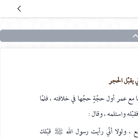
ني يقبّل الحجر
ع عمر أول حجّةٍ حجّها في خلافته ، فلمّا
بّله واستلمه ، وقال :
ع ، ولولا أنّي رأيت رسول الله
قبّلك
صلى‌الله‌عليه‌وآله