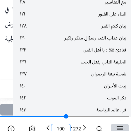
مع التفاسير
١١٨
والحال هناك مقابر في بغداد ، وفي أرقى مناطقها في
البناء على القبور
١٢١
الأعظمية وعلى مرأى من الناس قبورها تعلو عن الأرض
بيان كلام القبر
١٢٨
أمتاراً ، وعليها سقوف وأبنية شامخة ، وهكذا في الشالجية
بيان عذاب القبر وسؤال منكر ونكير
١٣٠
فنادىٰ
: يا أهل القبور
١٣٣
، والنهضة ، ومحلّة باب الشيخ ، لا يمسّها الطير... !!
صلى‌الله‌عليه‌وآله
الخليفة الثاني يقبّل الحجر
١٣٦
١٠٠
شجرة بيعة الرضوان
١٣٧
بيت الأحزان
١٤٠
ذكر الموت
١٤٢
في عالم الرياضة
١٤٣
في شرح نهج البلاغة
١٤٧
100
/
272