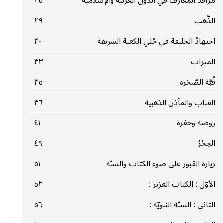
مراقد المعارف في الدول العربية والإسلامية
٢٥
الذَّهب
٢٩
اجتهادُ الخليفة في حُلي الكعبة الشريفة
٣٠
الميزاب
٣٣
قُبَّة الصّخرة
٣٥
القباب والمآذن الذهبية
٣٦
روضة وحفرة
٤١
الحِجْرُ
٤٩
زيارة القبور على ضوء الكتاب والسنّة
٥١
الأوّل : الكتاب العزيز :
٥٢
الثاني : السنّة النبويّة :
٥٦