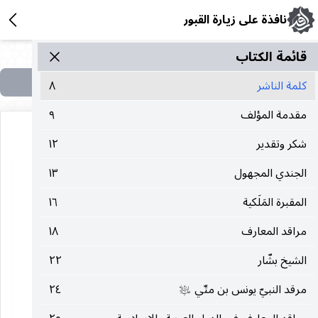
نافذة على زيارة القبور
قائمة الکتاب
كلمة الناشر
٨
مقدمة المؤلف
٩
شكر وتقدير
١٢
الجندي المجهول
١٣
المقبرة المَلَكية
١٦
مراقد المعارف
١٨
الشيخ بشّار
٢٢
مرقد النبيّ يونس بن متّي
٢٤
عليه‌السلام