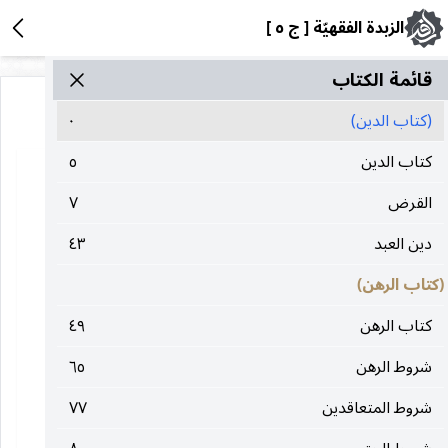
الزبدة الفقهيّة [ ج ٥ ]
قائمة الکتاب
(کتاب الدین)
٠
کتاب الدین
٥
القرض
٧
دين العبد
٤٣
(كتاب الرهن)
كتاب الرهن
٤٩
شروط الرهن
٦٥
شروط المتعاقدين
٧٧