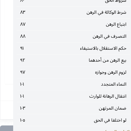
شروط الحق
٨٠
شرط الوكالة في الرهن
٨٣
ابتياع الرهن
٨٧
التصرف في الرهن
٨٨
حكم الاستقلال بالاستيفاء
٩١
بيع الرهن من أحدهما
٩٢
لزوم الرهن وجوازه
٩٧
النماء المتجدد
١٠١
١
انتقال الرهانة للوارث
١٠١
ضمان المرتهن
١٠٣
لو اختلفا في الحق
١٠٥