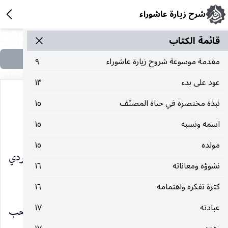
شرح زيارة عاشوراء
قائمة الکتاب
مقدمة موسوعة شروح زيارة عاشوراء
٩
عود على بدء
١٣
نبذة مختصرة في حياة المصنّف
١٥
تلامذته
اسمه ونسبه
١٥
مولده
١٥
١ ـ السيّد أبو القاسم بن محمّد باقر الحسيني الدهكردي
نشوؤه ومعاناته
١٦
(١٢٧٢ ـ ١٣٥٣ هـ. ق).
كثرة تفكره واهتمامه
١٦
عبادته
١٧
٢ ـ الميرزا كمال الدين أبو الهدى الكلباسي صاحب