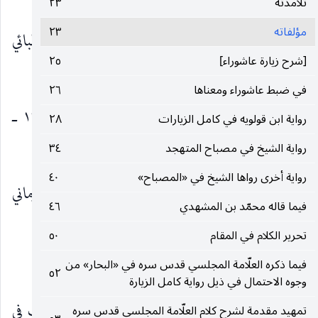
الكهنكي (١٢٨٨ ـ ١٣٧٦)
تلامذته
٢٣
مؤلفاته
٢٣
٧ ـ السيّد العلّامة الحاج حسين بن علي الطباطبائي
[شرح زيارة عاشوراء]
٢٥
البروجردي (١٢٩٢ ـ ١٣٨٠ هـ).
في ضبط عاشوراء ومعناها
٢٦
٨ ـ السيّد شهاب الدين النحوي الموسوي (١٢٦٣ ـ
رواية ابن قولويه في كامل الزيارات
٢٨
١٣٤٠ هـ).
رواية الشيخ في مصباح المتهجد
٣٤
رواية أخرى رواها الشيخ في «المصباح»
٤٠
٩ ـ السيّد مهدي بن زين العابدين الموسوي الكرماني
فيما قاله محمّد بن المشهدي
٤٦
(١٣١٨ هـ).
تحرير الكلام في المقام
٥٠
مؤلفاته
فيما ذكره العلّامة المجلسي قدس سره في «البحار» من
٥٢
وجوه الاحتمال في ذيل رواية كامل الزيارة
راجع في ذلك ما سطره قدس سره بقلمه الشريف في
تمهيد مقدمة لشرح كلام العلّامة المجلسي قدس سره