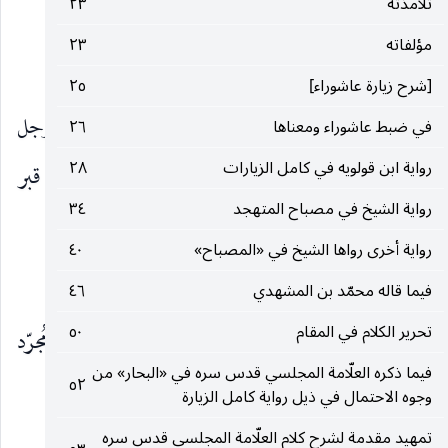
تلامذته
٢٣
السلام؟
مؤلفاته
٢٣
١)
(
قال :
ليس عليك غسل
»
.
[شرح زيارة عاشوراء]
٢٥
وما رواه أيضاً بسنده عن أبي اليسع ، قال : «سأل رجل
في ضبط عاشوراء ومعناها
٢٦
رواية ابن قولويه في كامل الزيارات
٢٨
أبا عبد الله عليه السلام وأنا أسمع عن الغسل إذا أتى قبر
رواية الشيخ في مصباح المتهجد
٣٤
الحسين عليه السلام.
رواية أخرى رواها الشيخ في «المصباح»
٤٠
(٢)
فقال :
لا
»
.
فيما قاله محمّد بن المشهدي
٤٦
تحرير الكلام في المقام
٥٠
إلّا أن يقال :
إنّ المقصود عدم اشتراط الغسل في مُجرّد
فيما ذكره العلّامة المجلسي قدس سره في «البحار» من
٥٢
التشرف بالإتيان إلى قبر سيّد الشهداء عليه السلام.
وجوه الاحتمال في ذيل رواية كامل الزيارة
تمهيد مقدمة لشرح كلام العلّامة المجلسي قدس سره