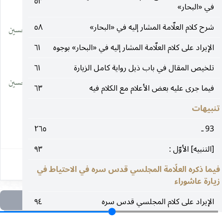
__________________
٥٣
في «البحار»
شرح كلام العلّامة المشار إليه في «البحار»
٥٨
(١) كامل الزيارة : ٣٤٨ ، الباب ٧٦ الرخصة في ترك الغسل لزيارة الحسين
الإيراد على كلام العلّامة المشار إليه في «البحار» بوجوه
٦١
عليه السلام ، الحديث ٩.
تلخيص المقال في باب ذيل رواية كامل الزيارة
٦١
(٢) كامل الزيارة : ٣٤٧ ، الباب ٧٦ الرخصة في ترك الغسل لزيارة الحسين
فيما جرى عليه بعض الأعلام مع الكلام فيه
٦٣
عليه السلام ، الحديث ٤.
تنبيهات
93 ـ
٢٦٥
١٥٣
[التنبيه] الأوّل :
٩٣
فيما ذكره العلّامة المجلسي قدس سره في الاحتياط في
زيارة عاشوراء
الإيراد على كلام المجلسي قدس سره
٩٤