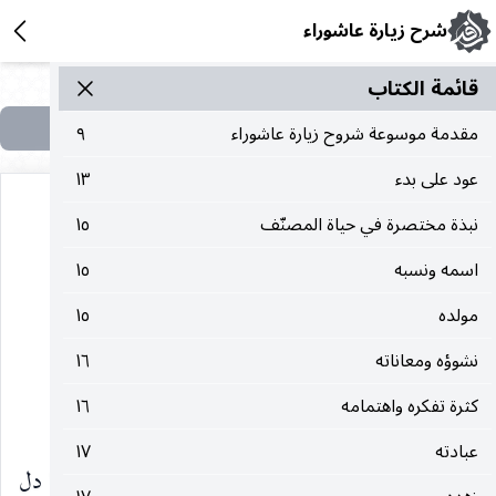
شرح زيارة عاشوراء
قائمة الکتاب
مقدمة موسوعة شروح زيارة عاشوراء
٩
عود على بدء
١٣
نبذة مختصرة في حياة المصنّف
١٥
[التنبيه] الثامن :
اسمه ونسبه
١٥
مولده
١٥
في أنّه هل يشترط زيارة عاشوراء بالغُسل؟
نشوؤه ومعاناته
١٦
كثرة تفكره واهتمامه
١٦
أنه هل يشترط الزيارة المتقدّمة بالغسل؟
عبادته
١٧
ربّما يقال لا إشكال في استحباب الغسل لعموم ما دل