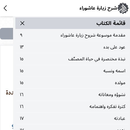
شرح زيارة عاشوراء
قائمة الکتاب
مقدمة موسوعة شروح زيارة عاشوراء
٩
عود على بدء
١٣
نبذة مختصرة في حياة المصنّف
١٥
[التنبيه] العاشر :
اسمه ونسبه
١٥
مولده
١٥
في أنه هل يجوز الإتيان بزيارة عاشوراء في مجالس متعددة
نشوؤه ومعاناته
١٦
كثرة تفكره واهتمامه
١٦
أو ماشياً أو راكباً أم لا؟
عبادته
١٧
وعلى الثاني هل تعتبر الموالاة في أجزائها أم لا؟