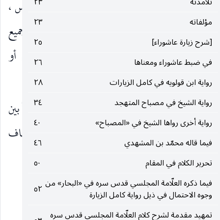
تلامذته
٢٣
الفصل بالإختيار كشرب الماء أو بالإضطرار كالتعطس ،
مؤلفاته
٢٣
فلا بأس بالفصل ، وعلى هذا المنوال تجري الحال في جميع
[شرح زيارة عاشوراء]
٢٥
المركبات المركبة من الأقوال والأفعال أو الأقوال أو
في ضبط عاشوراء ومعناها
٢٦
الأفعال ، ومنه الوضوء وغيره.
رواية ابن قولويه في كامل الزيارات
٢٨
رواية الشيخ في مصباح المتهجد
٣٤
وربما فُصِّلَ
في الفصل المتخلل المخلّ بالإتصال عرفاً بين
رواية أخرى رواها الشيخ في «المصباح»
٤٠
الإضطرار والإختيار ، بارتفاع الموالاة ولزوم الاستئناف
فيما قاله محمّد بن المشهدي
٤٦
(٤)
(٣)
على الثاني
دون الأوّل
، فيجوز فيه إتمام العمل.
تحرير الكلام في المقام
٥٠
__________________
فيما ذكره العلّامة المجلسي قدس سره في «البحار» من
٥٢
وجوه الاحتمال في ذيل رواية كامل الزيارة
(١) وهو عدم جواز الإتيان بها على النظم المتقدّم.
تمهيد مقدمة لشرح كلام العلّامة المجلسي قدس سره