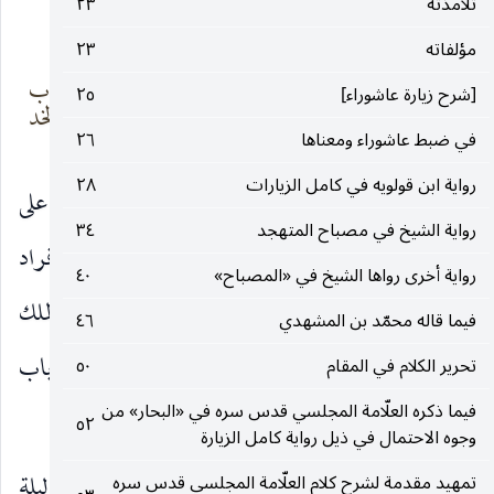
تلامذته
٢٣
ويذكر هذا الشعر
مؤلفاته
٢٣
من لم يطأ وجه
وطئ التراب
[شرح زيارة عاشوراء]
٢٥
التراب برجله
بصفحة الخد
في ضبط عاشوراء ومعناها
٢٦
رواية ابن قولويه في كامل الزيارات
٢٨
وكان جلوسه في حال دعائه ليالي الجمعة وغيرها على
رواية الشيخ في مصباح المتهجد
٣٤
الأرض ، قال في بعض تحقيقاته : «المتعارف بين أفراد
رواية أخرى رواها الشيخ في «المصباح»
٤٠
الإنسان الجلوس على الفرش عند التضرع إلى الله الملك
فيما قاله محمّد بن المشهدي
٤٦
المنان ، مع أن المناسب لمقام التضرع إلى رب الأرباب
تحرير الكلام في المقام
٥٠
فيما ذكره العلّامة المجلسي قدس سره في «البحار» من
طريق التواضع بالجلوس على التراب».
٥٢
وجوه الاحتمال في ذيل رواية كامل الزيارة
وكان يباشر بنفسه في ليلة العاشوراء ويومها وليلة
تمهيد مقدمة لشرح كلام العلّامة المجلسي قدس سره