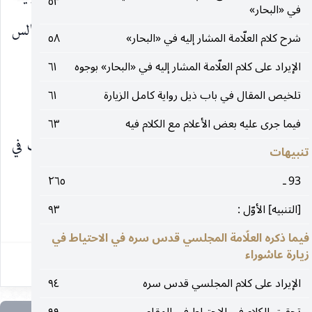
٥٣
في «البحار»
الثماني والعشرين من شهر صفر ويومها الخدمة في مجالس
شرح كلام العلّامة المشار إليه في «البحار»
٥٨
العزاء بنفسه.
الإيراد على كلام العلّامة المشار إليه في «البحار» بوجوه
٦١
تلخيص المقال في باب ذيل رواية كامل الزيارة
٦١
شدة احتياطه
فيما جرى عليه بعض الأعلام مع الكلام فيه
٦٣
ينقل أنه قد وقعت أمور اضطر فيها إلى التصرف في
تنبيهات
حمام موقوف من قبل جده
93 ـ
٢٦٥
[التنبيه] الأوّل :
٩٣
١٧
فيما ذكره العلّامة المجلسي قدس سره في الاحتياط في
زيارة عاشوراء
الإيراد على كلام المجلسي قدس سره
٩٤