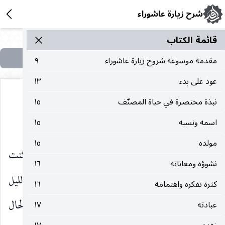
شرح زيارة عاشوراء
قائمة الکتاب
مقدمة موسوعة شروح زيارة عاشوراء
٩
عود على بدء
١٣
نبذة مختصرة في حياة المصنّف
١٥
عبادته
اسمه ونسبه
١٥
مولده
١٥
نقل بعض الثقات على ما في البدر التمام فقال : «كنت
نشوؤه ومعاناته
١٦
ليلة في منزله في خارج البلد ، فسمعت في نصف الليل
كثرة تفكره واهتمامه
١٦
صوتا غريبا تحيرت فيه ، فلما تفحصت عن حقيقة الحال
عبادته
١٧