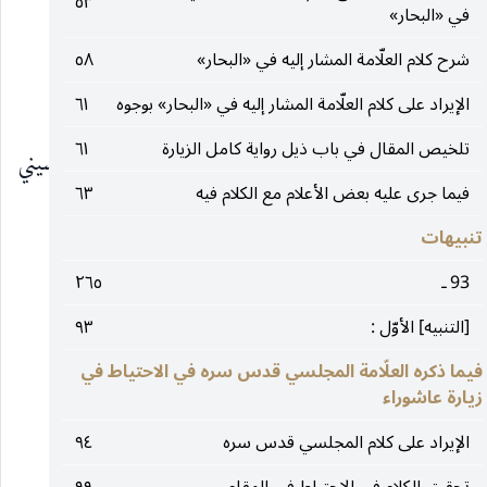
٥٣
في «البحار»
مشايخه
شرح كلام العلّامة المشار إليه في «البحار»
٥٨
١ ـ العالم الجليل السيّد حسن المدرس.
الإيراد على كلام العلّامة المشار إليه في «البحار» بوجوه
٦١
تلخيص المقال في باب ذيل رواية كامل الزيارة
٦١
٢ ـ السيّد الأمير محمّد بن عبد الصمد الحسيني
فيما جرى عليه بعض الأعلام مع الكلام فيه
٦٣
الشهشهاني.
تنبيهات
٣ ـ والأمير محمّد الصادقي.
93 ـ
٢٦٥
[التنبيه] الأوّل :
٩٣
__________________
فيما ذكره العلّامة المجلسي قدس سره في الاحتياط في
زيارة عاشوراء
(١) أعيان الشيعة : ٢ : ٤٣٣.
الإيراد على كلام المجلسي قدس سره
٩٤
(٢) البدر التمام : ٢٥.