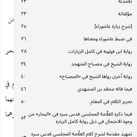
تلامذته
٢٣
فيه مناقب.
مؤلفاته
٢٣
سيماه ناطقة بنور
فجنا به فلك وهن
علومه
كواكب
[شرح زيارة عاشوراء]
٢٥
في ضبط عاشوراء ومعناها
٢٦
المولع بافتضاض أبكار الأفكار ، والنحرير المتبحر
رواية ابن قولويه في كامل الزيارات
٢٨
رواية الشيخ في مصباح المتهجد
٣٤
الذي لم يظهر نظيره في الأعصار».
رواية أخرى رواها الشيخ في «المصباح»
٤٠
قال ذلك في مطلع رسالة كتبها باسم (البدر التمام في
فيما قاله محمّد بن المشهدي
٤٦
ترجمة الوالد القمقام والجد العلام) ذكر فيها لكل منهما
تحرير الكلام في المقام
٥٠
شرحاً واسعاً عن أحوالهما وكراماتهما وقصصهما وغيرهما
فيما ذكره العلّامة المجلسي قدس سره في «البحار» من
٥٢
وجوه الاحتمال في ذيل رواية كامل الزيارة
(٢)
.
تمهيد مقدمة لشرح كلام العلّامة المجلسي قدس سره