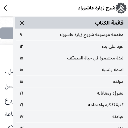
شرح زيارة عاشوراء
قائمة الکتاب
مقدمة موسوعة شروح زيارة عاشوراء
٩
عود على بدء
١٣
نبذة مختصرة في حياة المصنّف
١٥
٢ ـ قال السيّد الأمين في أعيان الشيعة : «عالم ، عامل ،
اسمه ونسبه
١٥
مولده
١٥
فاضل ، متجرد ، دقيق النظر ، كثير التتبع ، حسن
نشوؤه ومعاناته
١٦
التحرير ، كثير التصنيف ، كثير الاحتياط ، شديد الورع
كثرة تفكره واهتمامه
١٦
، عالم رباني منقطع إلى العلم ، لا يفتر عن التحصيل ساعة
عبادته
١٧