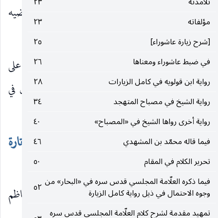
تلامذته
٢٣
وهذا ومثله يوجب حسن الحديث على ما يقتضيه
مؤلفاته
٢٣
صريح بعض الكلمات.
[شرح زيارة عاشوراء]
٢٥
في ضبط عاشوراء ومعناها
٢٦
لكن الحق في اعتبار الحديث الحسن على أنّ المدار على
رواية ابن قولويه في كامل الزيارات
٢٨
مايوجب الظن بالصدور ، بل على هذا المنوال الحال في
رواية الشيخ في مصباح المتهجد
٣٤
نحو فاضل.
رواية أخرى رواها الشيخ في «المصباح»
٤٠
في أن الشيخ في الرجال كثيراً ما ذكر الرجل تارة
فيما قاله محمّد بن المشهدي
٤٦
تحرير الكلام في المقام
٥٠
في باب من يروي وأخرى في باب من لم يرو.
فيما ذكره العلّامة المجلسي قدس سره في «البحار» من
٥٢
وقد ذكره الشيخ في الرجال تارة في أصحاب الكاظم
وجوه الاحتمال في ذيل رواية كامل الزيارة
تمهيد مقدمة لشرح كلام العلّامة المجلسي قدس سره
(٣)
(٢)