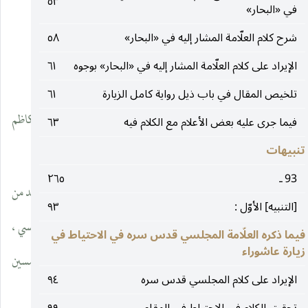
عليه السلام
، وأخرى في باب من لم يرو
.
٥٣
في «البحار»
__________________
شرح كلام العلّامة المشار إليه في «البحار»
٥٨
الإيراد على كلام العلّامة المشار إليه في «البحار» بوجوه
٦١
(١) فهرست الشيخ : ٤٢١ ، ترجمة ٦٤٩.
تلخيص المقال في باب ذيل رواية كامل الزيارة
٦١
(٢) رجال الشيخ : ٣٤٣ ، ترجمة ٥١٢٥ ـ ٢٦ في أصحاب الإمام الكاظم
فيما جرى عليه بعض الأعلام مع الكلام فيه
٦٣
تنبيهات
عليه السلام.
93 ـ
٢٦٥
(٣) رجال الشيخ : ٤٤١ ، ترجمة ٦٣٠٤ ـ ٥٤ ، باب من لم يرو عن واحد من
[التنبيه] الأوّل :
٩٣
الأئمّة عليهم السلام ، حيث قال في ترجمته : «محمّد بن خالد الطيالسي ،
فيما ذكره العلّامة المجلسي قدس سره في الاحتياط في
زيارة عاشوراء
يكنّي أبا عبدالله. روى عنه حميد اُصولاً كثيرة ، ومات سنة تسع وخمسين
الإيراد على كلام المجلسي قدس سره
٩٤
ومأتين ، وله سبع وتسعون سنة».