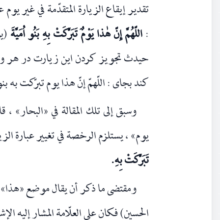
تقدير إيقاع الزيارة المتقدّمة في غير يوم
:
اللّهُمَّ إِنّ هٰذا يَوْمٌ تَبَرَّكَتْ بِهِ بَنُو اُمَيَّةَ
(يو
حيدث تجويز كردن اين زيارت در هر وق
كند بجاى : اللّهمّ إنّ هذا يوم تبرّكت به بن
وسبق إلى تلك المقالة في «البحار» ، ق
يوم» ، يستلزم الرخصة في تغيير عبارة الز
تَبَرَّكَتْ بِهِ.
ومقتضى ما ذكر أن يقال موضع «هذا» «
الحسين) فكان على العلّامة المشار إليه الإشا