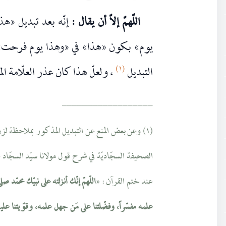
اللّهمّ إلاّ أن يقال :
إنّه بعد تبديل «هذا»
يوم» بكون «هذا» في «وهذا يوم فرحت» إش
١)
(
التبديل
، ولعلّ هذا كان عذر العلّامة الم
__________________
(١) وعن بعض المنع عن التبديل المذكور بملاحظة ل
الصحيفة السجّاديّة في شرح قول مولانا سيّد السجّاد عل
عند ختم القرآن : «
اللّهمّ إنّك أنزلته على نبيّك محمّد 
علمه مفسّراً، وفضّلتنا على مَن جهل علمه، وقوّيتنا علي