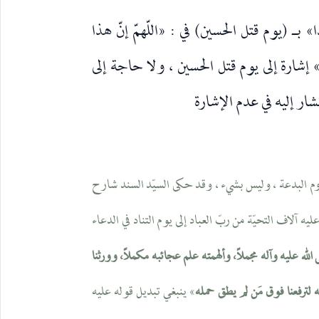
 بـ (يوم قتل الحسين) في : «اللّهمّ إنّ هذا
ارة إلى يوم قتل الحسين ، ولا حاجة إلى
شار إليه في عدم الإشارة
زوم البدعة ، وليس بشيء ، وقد حكى السيّد السند شارح
يه آلاف التحيّة من ربّ العباد إلى يوم التناد في الدعاء
صلى الله عليه وآله مجملاً، وألهمته علم عجائبه مكملاً، وورثنا
» ينبغي تبديل قوله عليه
ه لترفعنا فوق مَن لم يطق حمله