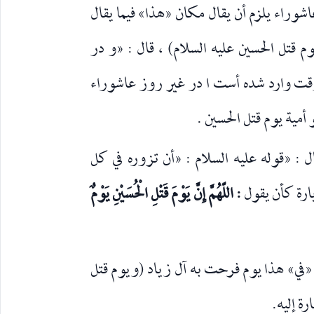
 عاشوراء يلزم أن يقال مكان «هذا» فيما يقال
م قتل الحسين عليه السلام) ، قال : «و در
ت وارد شده أست ا در غير روز عاشوراء
و أمية يوم قتل الحسين .
ال : «قوله عليه السلام : «أن تزوره في كل
يارة كأن يقول
: اللّهُمَّ إِنَّ يَوْمَ قَتْلِ الْحُسَيْنِ يَوْمٌ
في» هذا يوم فرحت به آل زياد (ويوم قتل
رة إليه.