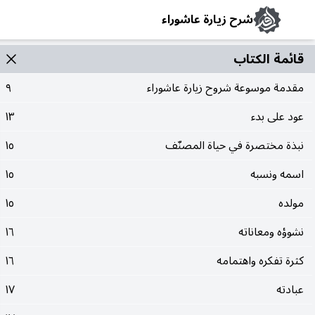
شرح زيارة عاشوراء
قائمة الکتاب
مقدمة موسوعة شروح زيارة عاشوراء
٩
عود على بدء
١٣
نبذة مختصرة في حياة المصنّف
١٥
اسمه ونسبه
١٥
مولده
١٥
نشوؤه ومعاناته
١٦
كثرة تفكره واهتمامه
١٦
عبادته
١٧