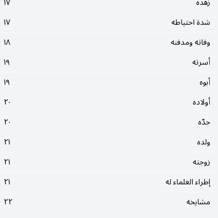
زهده
١٧
شدة احتياطه
١٧
وفاته ومدفنه
١٨
أسرته
١٩
أبوه
١٩
أولاده
٢٠
جدّه
٢٠
ولده
٢١
زوجته
٢١
إطراء العلماء له
٢١
مشايخه
٢٢