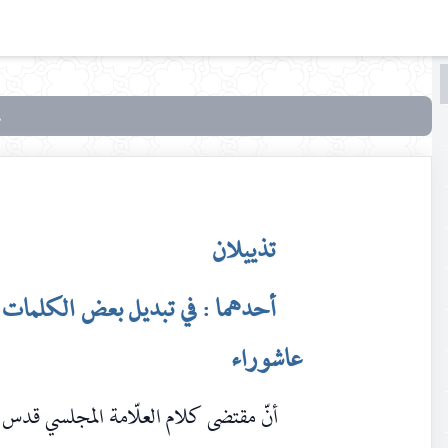
البحث
البحث
في
شرح
زيارة
عاشوراء
تذييلان
أحدهما : في تبديل بعض الكلمات ع
عاشوراء
أنّ مقتضى كلام العلّامة المجلسي قدس س