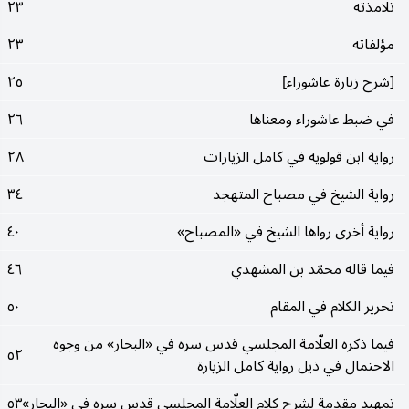
تلامذته
٢٣
مؤلفاته
٢٣
[شرح زيارة عاشوراء]
٢٥
في ضبط عاشوراء ومعناها
٢٦
رواية ابن قولويه في كامل الزيارات
٢٨
رواية الشيخ في مصباح المتهجد
٣٤
رواية أخرى رواها الشيخ في «المصباح»
٤٠
فيما قاله محمّد بن المشهدي
٤٦
تحرير الكلام في المقام
٥٠
فيما ذكره العلّامة المجلسي قدس سره في «البحار» من وجوه
٥٢
الاحتمال في ذيل رواية كامل الزيارة
تمهيد مقدمة لشرح كلام العلّامة المجلسي قدس سره في «البحار»
٥٣