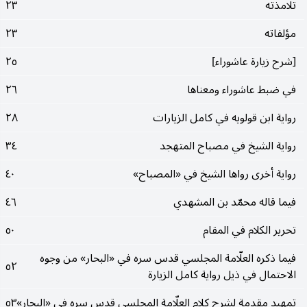
تلامذته
٢٣
مؤلفاته
٢٣
[شرح زيارة عاشوراء]
٢٥
في ضبط عاشوراء ومعناها
٢٦
رواية ابن قولويه في كامل الزيارات
٢٨
رواية الشيخ في مصباح المتهجد
٣٤
رواية أخرى رواها الشيخ في «المصباح»
٤٠
فيما قاله محمّد بن المشهدي
٤٦
تحرير الكلام في المقام
٥٠
فيما ذكره العلّامة المجلسي قدس سره في «البحار» من وجوه
٥٢
الاحتمال في ذيل رواية كامل الزيارة
تمهيد مقدمة لشرح كلام العلّامة المجلسي قدس سره في «البحار»
٥٣