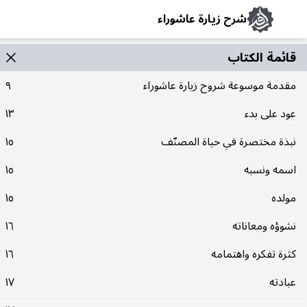
شرح زيارة عاشوراء
قائمة الکتاب
مقدمة موسوعة شروح زيارة عاشوراء
٩
عود على بدء
١٣
نبذة مختصرة في حياة المصنّف
١٥
اسمه ونسبه
١٥
مولده
١٥
نشوؤه ومعاناته
١٦
كثرة تفكره واهتمامه
١٦
عبادته
١٧