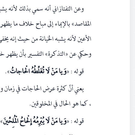
وعن التفتازاني أنه سمي بذلك لأنه يشب
المقاصد» بالإيماء إلى مباح خلاف ما يظهر 
الأعين لأنه يشبه الخيانة من حيث إنه يخفى
وحكي عن «التذكرة» التفسير بأن يظهر 
قوله : «
وَيا مَنْ لَا تُغَلِّطُهُ الْحاجاتُ
».
يعني أنّ كثرة عرض الحاجات في زمان 
، كما هو الحال في المخلوقين.
قوله : «
وَيا مَنْ لَا يُبْرِمُهُ إِلْحاحُ الْمُلِحِّينَ
».