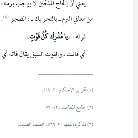
يعني أنّ إلحاح الملحّين لا يوجب برمه ،
(٤)
من معاني البرم ـ بالتحريك ـ : الضجر
.
قوله : «
يا مُدْرِكَ كُلِّ فَوْتٍ
».
أي فائت ، والفوت السبق يقال فاته أي 
__________________
(١) تحرير الأحكام : ٣: ٤١٧.
(٢) جامع المقاصد : ١٢: ٥٦.
(٣) تذكرة الفقها : ٢: ٥٦٦ ، الطبعة القديمة.