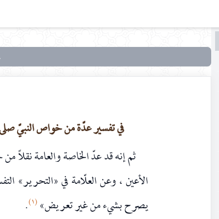
البحث
البحث
في
شرح
زيارة
عاشوراء
في تفسير عدّة من خواص النبيّ صلى 
ثم إنه قد عدّ الخاصة والعامة نقلاً من
الأعين ، وعن العلّامة في «التحرير» التف
١)
(
يصرح بشيء من غير تعريض»
.