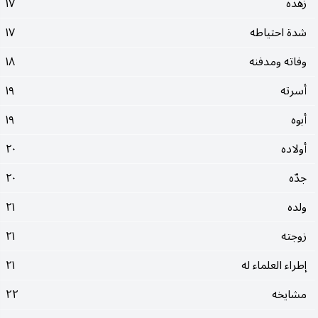
زهده
١٧
شدة احتياطه
١٧
وفاته ومدفنه
١٨
أسرته
١٩
أبوه
١٩
أولاده
٢٠
جدّه
٢٠
ولده
٢١
زوجته
٢١
إطراء العلماء له
٢١
مشايخه
٢٢