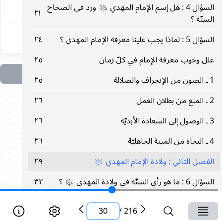
٣٠
السؤال 4 : هل إسم الإمام المهدي
ورد في الصحاح
عليه‌السلام
٢١
الستّة ؟
السؤال 5 : لماذا يجب علينا معرفة الإمام المهدي ؟
٢٤
علل وجوب معرفة الإمام في كلّ زمان
٢٥
1 ـ الصون من الإنحراف والضلالة
٢٥
2 ـ المنع من بطلان العمل
٢٦
3 ـ الوصول إلى السعادة الأبديّة
٢٦
4 ـ النجاة من الميتة الجاهليّة
٢٦
الفصل الثاني : ولادة الإمام المهدي
٢٩
عليه‌السلام
السؤال 6 : ما هو رأي السنّة في ولادة المهدي
؟
٣٢
عليه‌السلام
السؤال 7 : هل رؤي الإمام المهدي
أيّام طفولته ؟
٣٦
عليه‌السلام
30
/
216