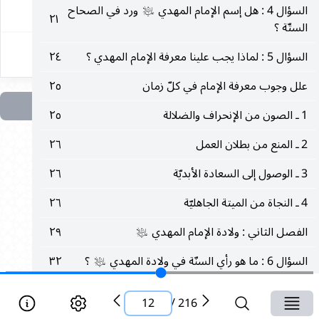
١٢
السؤال 4 : هل إسم الإمام المهدي
ورد في الصحاح
عليه‌السلام
٢١
الستّة ؟
السؤال 5 : لماذا يجب علينا معرفة الإمام المهدي ؟
٢٤
علل وجوب معرفة الإمام في كلّ زمان
٢٥
1 ـ الصون من الإنحراف والضلالة
٢٥
2 ـ المنع من بطلان العمل
٢٦
3 ـ الوصول إلى السعادة الأبديّة
٢٦
4 ـ النجاة من الميتة الجاهليّة
٢٦
الفصل الثاني : ولادة الإمام المهدي
٢٩
عليه‌السلام
السؤال 6 : ما هو رأي السنّة في ولادة المهدي
؟
٣٢
عليه‌السلام
السؤال 7 : هل رؤي الإمام المهدي
أيّام طفولته ؟
٣٦
عليه‌السلام
12
/
216