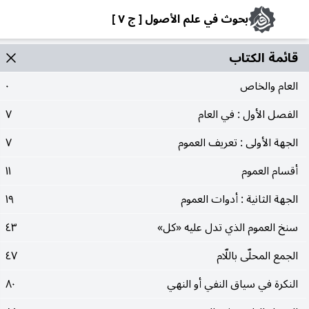
بحوث في علم الأصول [ ج ٧ ]
قائمة الکتاب
العام والخاص
٠
الفصل الأول : في العام
٧
الجهة الأولى : تعريف العموم
٧
أقسام العموم
١١
الجهة الثانية : أدوات العموم
١٩
سنخ العموم الذي تدل عليه «كل»
٤٣
الجمع المحلّى باللّام
٤٧
النكرة في سياق النفي أو النهي
٨٠