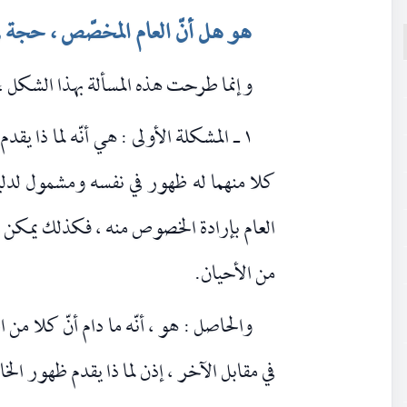
هو هل أنّ العام المخصّص ، حجة ف
وإنما طرحت هذه المسألة بهذا الشكل ،
١ ـ المشكلة الأولى : هي أنّه لما ذا ي
كلا منهما له ظهور في نفسه ومشمول لدلي
العام بإرادة الخصوص منه ، فكذلك يمكن 
من الأحيان.
والحاصل : هو ، أنّه ما دام أنّ كلا من
في مقابل الآخر ، إذن لما ذا يقدم ظهور ال