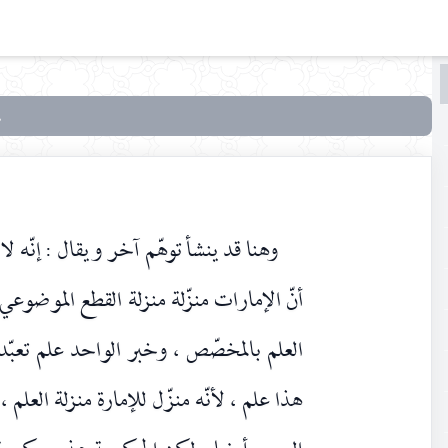
البحث
البحث
في
بحوث
في علم
الأصول
وهنا قد ينشأ توهّم آخر ويقال : إنّه لا
أنّ الإمارات منزّلة منزلة القطع الموضوع
العلم بالمخصّص ، وخبر الواحد علم تعبّد
هذا علم ، لأنّه منزّل للإمارة منزلة الع