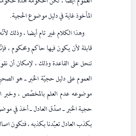
العموم أيضا ، لكن الحكومة هذه حكومة واق
المأخوذ غاية في دليل موضوع الحجية.
وهذا الكلام غير تام أيضا ، وذلك لأنّه 
قابلة لأن يكون فيها حاكم ومحكوم ، فإنّ
تنحل على القاعدة وذلك ، لإمكان أن نق
العموم على دليل حجيّة الخبر ـ هو الصحيح
موضوعه عدم العلم بالمخصّص ، وخبر الو
حجية الخبر ـ صدّق العادل ـ أخذ في موضو
بكذب العادل تعبّدنا بكذبه ، فتكون اصال