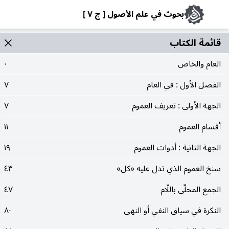
بحوث في علم الأصول [ ج ٧ ]
قائمة الکتاب
العام والخاص
٠
الفصل الأول : في العام
٧
الجهة الأولى : تعريف العموم
٧
أقسام العموم
١١
الجهة الثانية : أدوات العموم
١٩
سنخ العموم الذي تدل عليه «كل»
٤٣
الجمع المحلّى باللّام
٤٧
النكرة في سياق النفي أو النهي
٨٠