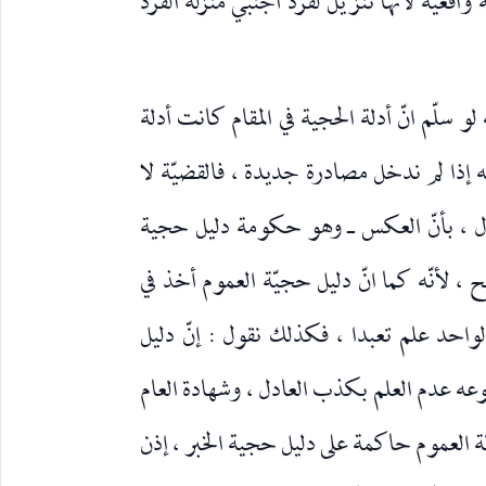
عيّة لأنّها تنزيل لفرد أجنبي منزلة الفرد
لو سلّم انّ أدلة الحجية في المقام كانت أدلة
ه إذا لم ندخل مصادرة جديدة ، فالقضيّة لا
ول ، بأنّ العكس ـ وهو حكومة دليل حجية
 ، لأنّه كما انّ دليل حجيّة العموم أخذ في
احد علم تعبدا ، فكذلك نقول : إنّ دليل
عه عدم العلم بكذب العادل ، وشهادة العام
ة العموم حاكمة على دليل حجية الخبر ، إذن