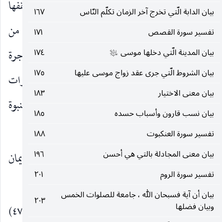
وأمها ، تعلقت بها معجزات شتى : كانقلابها حية وتلقفها
بيان الدابة الّتي تخرج آخر الزمان تكلّم النّاس
١٦٧
ما أفكته السحرة ، وانفلاق البحر وانفجار العيون من
تفسير سورة القصص
١٧١
بيان المدينة الّتي دخلها موسى
١٧٤
الحجر بضربهما بها ، وحراستها ومصيرها شمعة وشجرة
عليه‌السلام
بيان الشروط الّتي جرى عقد زواج موسى عليها
١٧٥
خضراء مثمرة ورشاء ودلوا ، وأن يراد به المعجزات
بيان معنى الاختيار
١٨٣
وبالآيات الحجج وأن يراد بهما المعجزات فإنها آيات للنبوة
بيان نسب قارون وأسباب حسده
١٨٥
وحجة بينة على ما يدعيه النبي
.
صلى‌الله‌عليه‌وسلم
تفسير سورة العنكبوت
١٨٨
بيان معنى المجادلة بالتي هي أحسن
١٩٦
إِلى فِرْعَوْنَ وَمَلَائِهِ فَاسْتَكْبَرُوا
على الإيمان
)
(
تفسير سورة الروم
٢٠١
والمتابعة.
وَكانُوا قَوْماً عالِينَ
متكبرين.
)
(
بيان أن آية فسبحان الله ، جامعة للصلوات الخمس
٢٠٣
وبيان فضلها
فَقالُوا أَنُؤْمِنُ لِبَشَرَيْنِ مِثْلِنا وَقَوْمُهُما لَنا عابِدُونَ
(٤٧)
(