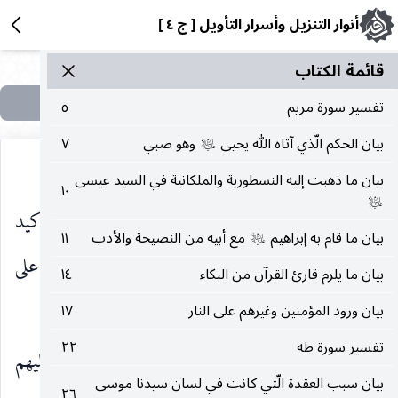
أنوار التنزيل وأسرار التأويل [ ج ٤ ]
قائمة الکتاب
تفسير سورة مريم
٥
بيان الحكم الّذي آتاه الله يحيى
وهو صبي
٧
عليه‌السلام
بيان ما ذهبت إليه النسطورية والملكانية في السيد عيسى
١٠
عليه‌السلام
قالَ عَمَّا قَلِيلٍ
عن زمان قليل و «ما» صلة لتوكيد
)
(
بيان ما قام به إبراهيم
مع أبيه من النصيحة والأدب
١١
عليه‌السلام
معنى القلة ، أو نكرة موصوفة.
لَيُصْبِحُنَّ نادِمِينَ
على
)
(
بيان ما يلزم قارئ القرآن من البكاء
١٤
التكذيب إذا عاينوا العذاب.
بيان ورود المؤمنين وغيرهم على النار
١٧
تفسير سورة طه
٢٢
فَأَخَذَتْهُمُ الصَّيْحَةُ
صيحة جبريل صاح عليهم
)
(
بيان سبب العقدة الّتي كانت في لسان سيدنا موسى
٢٦