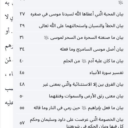
صيحة هائلة تصدعت منها قلوبهم فماتوا ، واستدل به
عليه‌السلام
بيان المحبة الّتي أعطاها الله لسيدنا موسى في صغره
٢٧
على أن القرن قوم صالح.
بِالْحَقِ
بالوجه الثابت الّذي لا
)
(
بيان الخطأ والنسيان واستحالتهما على الله تعالى
٢٩
دافع له ، أو بالعدل من الله كقولك فلان يقضي بالحق. أو
بيان ما صنعته السحرة من السحر لموسى
٣١
عليه‌السلام
بالوعد الصدق.
فَجَعَلْناهُمْ غُثاءً
شبههم في دمارهم
)
(
بيان أصل موسى السامريّ وما فعله
٣٤
بغثاء السيل وهو حميله كقول العرب : سال به الوادي ، لمن
بيان ما كان عليه آدم
من الحلم
٤٠
عليه‌السلام
هلك.
فَبُعْداً لِلْقَوْمِ الظَّالِمِينَ
يحتمل الإخبار والدعاء ،
تفسير سورة الأنبياء
٤٥
)
(
بيان الفرق بين إلا الاستثنائية والّتي بمعنى غير
٤٨
وبعدا مصدر بعد إذا هلك ، وهو من المصادر الّتي تنصب
بيان معنى رتق الأرض والسموات وفتقهما
٥٠
بأفعال لا يستعمل إظهارها ، واللام لبيان من دعي عليه
بيان ما فعل بإبراهيم
حين رمي في النار وما قاله
٥٥
عليه‌السلام
بالبعد ، ووضع الظاهر موضع ضميرهم للتعليل.
بيان الخصومة الّتي عرضت على داود وسليمان وحكم
٥٧
كل فيها وبيان الحكم في شريعتنا