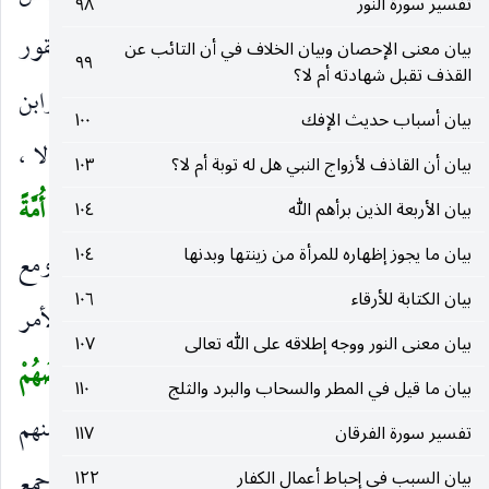
تفسير سورة النور
٩٨
الوتر وهو الفرد ، والياء بدل من الواو كتولج وتيقور
بيان معنى الإحصان وبيان الخلاف في أن التائب عن
٩٩
القذف تقبل شهادته أم لا؟
والألف للتأنيث لأن الرسل جماعة ، وقرأ أبو عمرو وابن
بيان أسباب حديث الإفك
١٠٠
كثير بالتنوين على أنه مصدر بمعنى المواترة وقع حالا ،
بيان أن القاذف لأزواج النبي هل له توبة أم لا؟
١٠٣
وأماله حمزة وابن عامر والكسائي.
كُلَّ ما جاءَ أُمَّةً
بيان الأربعة الذين برأهم الله
١٠٤
(
بيان ما يجوز إظهاره للمرأة من زينتها وبدنها
١٠٤
رَسُولُها كَذَّبُوهُ
إضافة الرسول مع الإرسال إلى المرسل ومع
)
بيان الكتابة للأرقاء
١٠٦
المجيء إلى المرسل إليهم لأن الإرسال الّذي هو مبدأ الأمر
بيان معنى النور ووجه إطلاقه على الله تعالى
١٠٧
منه والمجيء الّذي هو منتهاه إليهم.
فَأَتْبَعْنا بَعْضَهُمْ
(
بيان ما قيل في المطر والسحاب والبرد والثلج
١١٠
بَعْضاً
في الإهلاك.
وَجَعَلْناهُمْ أَحادِيثَ
لم نبق منهم
)
(
)
تفسير سورة الفرقان
١١٧
إلا حكايات يسمر بها ، وهو اسم جمع للحديث أو جمع
بيان السبب في إحباط أعمال الكفار
١٢٢