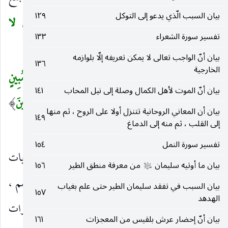
بيان السبب الّذي يدعو إلى التوكل
١٢٩
أحدوثة وهي ما يتحدث به تلهيا.
فَبُعْداً لِقَوْمٍ لا
(
تفسير سورة الشعراء
١٣٣
يُؤْمِنُونَ
.
)
بيان أنّ الواجب تعالى لا يمكن تعريفه إلّا بلوازمه
١٣٦
الخارجية
ثُمَّ أَرْسَلْنا مُوسى وَأَخاهُ هارُونَ بِآياتِنا وَسُلْطانٍ مُبِينٍ
(
بيان أنّ الموت لأهل الكمال وصلة إلى نيل المحاب
١٤١
(٤٥)
إِلى فِرْعَوْنَ وَمَلائِهِ فَاسْتَكْبَرُوا وَكانُوا قَوْماً عالِينَ
)
بيان أن المعاني الروحانية تتنزل أولا على الروح ، ثم منها
١٤٩
إلى القلب ، ثم منه إلى الدماغ
(٤٦)
تفسير سورة النمل
١٥٤
ثُمَّ أَرْسَلْنا مُوسى وَأَخاهُ هارُونَ بِآياتِنا
بالآيات
)
(
بيان ما أوتيه سليمان
من معرفة منطق الطير
١٥٦
عليه‌السلام
التسع.
وَسُلْطانٍ مُبِينٍ
وحجة واضحة ملزمة للخصم ،
)
(
بيان السبب في تفقد سليمان الطير حتى علم بغياب
١٥٧
الهدهد
ويجوز أن يراد به العصا وإفرادها لأنها أول المعجزات
بيان أنّ إحضار عرش بلقيس من المعجزات
١٦١