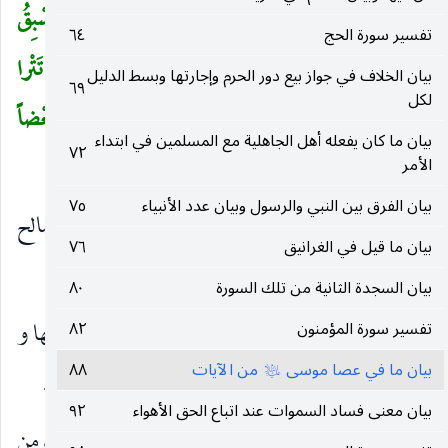
ثُمَّ أَنْشَأْنا مِنْ بَعْدِهِمْ قُرُوناً آخَرِينَ
(٤٢)
ما تَسْبِقُ
(
تفسير سورة الحج
٦٤
مِنْ أُمَّةٍ أَجَلَها وَما يَسْتَأْخِرُونَ
(٤٣)
ثُمَّ أَرْسَلْنا رُسُلَنا تَتْرا
بيان الخلاف في جواز بيع دور الحرم وإجارتها وبسط الدليل
٦٩
لكل
كُلَّ ما جاءَ أُمَّةً رَسُولُها كَذَّبُوهُ فَأَتْبَعْنا بَعْضَهُمْ بَعْضاً
بيان ما كان يفعله أهل الجاهلية مع المسلمين في ابتداء
٧٢
وَجَعَلْناهُمْ أَحادِيثَ فَبُعْداً لِقَوْمٍ لا يُؤْمِنُونَ
(٤٤)
الأمر
)
بيان الفرق بين النبي والرسول وبيان عدد الأنبياء
٧٥
ثُمَّ أَنْشَأْنا مِنْ بَعْدِهِمْ قُرُوناً آخَرِينَ
هي قوم صالح
)
(
بيان ما قيل في الغرانيق
٧٦
ولوط وشعيب وغيرهم.
بيان السجدة الثانية من تلك السورة
٨٠
ما تَسْبِقُ مِنْ أُمَّةٍ أَجَلَها
الوقت الّذي حد لهلاكها و
تفسير سورة المؤمنون
٨٢
)
(
بيان ما في عصا موسى
من الآيات
٨٨
مِنْ
مزيدة للاستغراق.
وَما يَسْتَأْخِرُونَ
الأجل.
عليه‌السلام
)
(
)
(
بيان معنى فساد السموات عند اتباع الحق الأهواء
٩٢
ثُمَّ أَرْسَلْنا رُسُلَنا تَتْرا
متواترين واحدا بعد واحد من
)
(