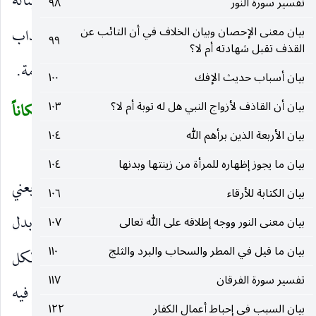
وَسَلامٌ عَلَيْهِ
من الله.
يَوْمَ وُلِدَ
من أن يناله
)
(
)
(
تفسير سورة النور
٩٨
الشيطان بما ينال به بني آدم.
وَيَوْمَ يَمُوتُ
من عذاب
بيان معنى الإحصان وبيان الخلاف في أن التائب عن
)
(
٩٩
القذف تقبل شهادته أم لا؟
القبر.
وَيَوْمَ يُبْعَثُ حَيًّا
من عذاب النار وهول القيامة.
)
(
بيان أسباب حديث الإفك
١٠٠
بيان أن القاذف لأزواج النبي هل له توبة أم لا؟
١٠٣
وَاذْكُرْ فِي الْكِتابِ مَرْيَمَ إِذِ انْتَبَذَتْ مِنْ أَهْلِها مَكاناً
(
بيان الأربعة الذين برأهم الله
١٠٤
شَرْقِيًّا
(١٦)
)
بيان ما يجوز إظهاره للمرأة من زينتها وبدنها
١٠٤
وَاذْكُرْ فِي الْكِتابِ
في القرآن.
مَرْيَمَ
يعني
)
(
)
(
بيان الكتابة للأرقاء
١٠٦
قصتها.
إِذِ انْتَبَذَتْ
اعتزلت ، بدل من
مَرْيَمَ
بدل
بيان معنى النور ووجه إطلاقه على الله تعالى
١٠٧
)
(
)
(
بيان ما قيل في المطر والسحاب والبرد والثلج
١١٠
الاشتمال لأن الأحيان مشتملة على ما فيها ، أو بدل الكل
تفسير سورة الفرقان
١١٧
لأن المراد ب
مَرْيَمَ
قصتها وبالظرف الأمر الواقع فيه
)
(
بيان السبب في إحباط أعمال الكفار
١٢٢