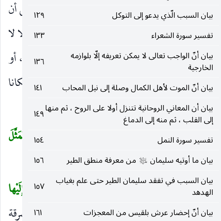
وهما واحد ، أو ظرف لمضاف مقدر وقيل
إِذِ
بمعنى أن
)
(
بيان السبب الّذي يدعو إلى التوكل
١٢٩
المصدرية كقولك : أكرمتك إذ لم تكرمني فتكون بدلا لا
تفسير سورة الشعراء
١٣٣
محالة.
مِنْ أَهْلِها مَكاناً شَرْقِيًّا
شرقي بيت المقدس ، أو
بيان أنّ الواجب تعالى لا يمكن تعريفه إلّا بلوازمه
)
(
١٣٦
الخارجية
شرقي دارها ، ولذلك اتخذ النصارى المشرق قبلة ومكانا
بيان أنّ الموت لأهل الكمال وصلة إلى نيل المحاب
١٤١
ظرف أو مفعول لأن
انْتَبَذَتْ
متضمن معنى أتت.
بيان أن المعاني الروحانية تتنزل أولا على الروح ، ثم منها
)
(
١٤٩
إلى القلب ، ثم منه إلى الدماغ
فَاتَّخَذَتْ مِنْ دُونِهِمْ حِجاباً فَأَرْسَلْنا إِلَيْها رُوحَنا فَتَمَثَّلَ
(
تفسير سورة النمل
١٥٤
لَها بَشَراً سَوِيًّا
(١٧)
بيان ما أوتيه سليمان
من معرفة منطق الطير
١٥٦
)
عليه‌السلام
بيان السبب في تفقد سليمان الطير حتى علم بغياب
فَاتَّخَذَتْ مِنْ دُونِهِمْ حِجاباً
سترا.
فَأَرْسَلْنا إِلَيْها
١٥٧
(
)
(
الهدهد
رُوحَنا فَتَمَثَّلَ لَها بَشَراً سَوِيًّا
قيل قعدت في مشرقة
بيان أنّ إحضار عرش بلقيس من المعجزات
١٦١
)