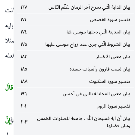
بيان الدابة الّتي تخرج آخر الزمان تكلّم النّاس
١٦٧
للاغتسال من الحيض متحجبة بشيء يسترها. وكانت
تفسير سورة القصص
١٧١
تتحول من المسجد إلى بيت خالتها إذا حاضت وتعود إليه
بيان المدينة الّتي دخلها موسى
١٧٤
عليه‌السلام
إذا طهرت. فبينما هي في مغتسلها أتاها جبريل
متمثلا
عليه‌السلام
بيان الشروط الّتي جرى عقد زواج موسى عليها
١٧٥
بصورة شاب أمرد سوي الخلق لتستأنس بكلامه ، ولعله
بيان معنى الاختيار
١٨٣
لتهييج شهوتها به فتنحدر نطفتها إلى رحمها.
بيان نسب قارون وأسباب حسده
١٨٥
تفسير سورة العنكبوت
١٨٨
قالَتْ إِنِّي أَعُوذُ بِالرَّحْمنِ مِنْكَ إِنْ كُنْتَ تَقِيًّا
(١٨)
قالَ
(
بيان معنى المجادلة بالتي هي أحسن
١٩٦
إِنَّما أَنَا رَسُولُ رَبِّكِ لِأَهَبَ لَكِ غُلاماً زَكِيًّا
(١٩)
)
تفسير سورة الروم
٢٠١
بيان أن آية فسبحان الله ، جامعة للصلوات الخمس
قالَتْ إِنِّي أَعُوذُ بِالرَّحْمنِ مِنْكَ
من غاية عفافها.
إِنْ
(
)
(
٢٠٣
وبيان فضلها