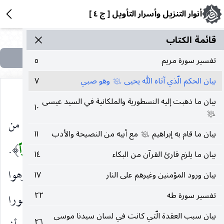
أنوار التنزيل وأسرار التأويل [ ج ٤ ]
قائمة الکتاب
تفسير سورة مريم
٥
بيان الحكم الّذي آتاه الله يحيى
وهو صبي
٧
عليه‌السلام
بيان ما ذهبت إليه النسطورية والملكانية في السيد عيسى
١٠
عليه‌السلام
فَخَرَجَ عَلى قَوْمِهِ مِنَ الْمِحْرابِ
من المصلى أو من
)
(
بيان ما قام به إبراهيم
مع أبيه من النصيحة والأدب
١١
عليه‌السلام
الغرفة.
فَأَوْحى إِلَيْهِمْ
فأومأ إليهم لقوله
إِلَّا رَمْزاً
.
)
(
)
(
بيان ما يلزم قارئ القرآن من البكاء
١٤
وقيل كتب لهم على الأرض.
أَنْ سَبِّحُوا
صلوا أو نزهوا
بيان ورود المؤمنين وغيرهم على النار
١٧
)
(
تفسير سورة طه
٢٢
ربكم.
بُكْرَةً وَعَشِيًّا
طرفي النهار ، ولعله كان مأمورا
)
(
بيان سبب العقدة الّتي كانت في لسان سيدنا موسى
٢٦