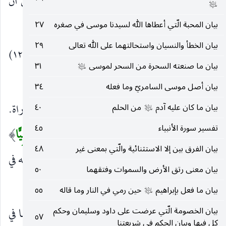
بأن يسبح ويأمر قومه بأن يوافقوه ، و
أَنْ
تحتمل أن
)
(
عليه‌السلام
تكون مصدرية وأن تكون مفسرة.
بيان المحبة الّتي أعطاها الله لسيدنا موسى في صغره
٢٧
بيان الخطأ والنسيان واستحالتهما على الله تعالى
٢٩
يا يَحْيى خُذِ الْكِتابَ بِقُوَّةٍ وَآتَيْناهُ الْحُكْمَ صَبِيًّا
(١٢)
(
بيان ما صنعته السحرة من السحر لموسى
٣١
عليه‌السلام
وَحَناناً مِنْ لَدُنَّا وَزَكاةً وَكانَ تَقِيًّا
(١٣)
)
بيان أصل موسى السامريّ وما فعله
٣٤
يا يَحْيى
على تقدير القول.
خُذِ الْكِتابَ
التوراة.
بيان ما كان عليه آدم
من الحلم
٤٠
)
(
)
(
عليه‌السلام
تفسير سورة الأنبياء
٤٥
بِقُوَّةٍ
بجد واستظهار بالتوفيق.
وَآتَيْناهُ الْحُكْمَ صَبِيًّا
)
(
)
(
بيان الفرق بين إلا الاستثنائية والّتي بمعنى غير
٤٨
يعني الحكمة وفهم التوراة ، وقيل النبوة أحكم الله عقله في
بيان معنى رتق الأرض والسموات وفتقهما
٥٠
صباه واستنبأه.
بيان ما فعل بإبراهيم
حين رمي في النار وما قاله
٥٥
عليه‌السلام
وَحَناناً مِنْ لَدُنَّا
بيان الخصومة الّتي عرضت على داود وسليمان وحكم
ورحمة منا عليه أو رحمة وتعطفا في
)
(
٥٧
كل فيها وبيان الحكم في شريعتنا