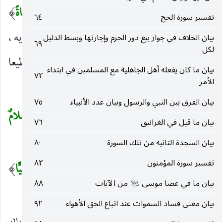
قلبه على أبويه وغيرهما عطف على الحكم.
وَزَكاةً
)
(
تفسير سورة الحج
٦٤
وطهارة من الذنوب أو صدقة أي تصدق الله به على أبويه ،
بيان الخلاف في جواز بيع دور الحرم وإجارتها وبسط الدليل
٦٩
لكل
أو مكنه ووفقه للتصدق على الناس.
وَكانَ تَقِيًّا
مطيعا
)
(
بيان ما كان يفعله أهل الجاهلية مع المسلمين في ابتداء
٧٢
الأمر
متجنبا عن المعاصي.
بيان الفرق بين النبي والرسول وبيان عدد الأنبياء
٧٥
وَبَرًّا بِوالِدَيْهِ وَلَمْ يَكُنْ جَبَّاراً عَصِيًّا
(١٤)
وَسَلامٌ
(
بيان ما قيل في الغرانيق
٧٦
عَلَيْهِ يَوْمَ وُلِدَ وَيَوْمَ يَمُوتُ وَيَوْمَ يُبْعَثُ حَيًّا
(١٥)
)
بيان السجدة الثانية من تلك السورة
٨٠
تفسير سورة المؤمنون
٨٢
وَبَرًّا بِوالِدَيْهِ
وبارا بهما.
وَلَمْ يَكُنْ جَبَّاراً عَصِيًّا
)
(
)
(
بيان ما في عصا موسى
من الآيات
٨٨
عليه‌السلام
عاقا أو عاصي ربه.
بيان معنى فساد السموات عند اتباع الحق الأهواء
٩٢