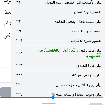
كُنْتَ تَقِيًّا
تتقي الله وتحتفل بالاستعاذة ، وجواب الشرط
)
بيان الأسباب الّتي تقتضي عدم التوكل
٢١١
محذوف دل عليه ما قبله أي فإني عائذة منك ، أو فتتعظ
تفسير سورة لقمان
٢١٢
بيان نسب لقمان ومعنى الحكمة
٢١٣
بتعويذي أو فلا تتعرض لي ، ويجوز أن يكون للمبالغة أي
تفسير سورة السجدة
٢١٩
إن كنت تقيا متورعا فإني أتعوذ منك فكيف إذا لم تكن
تفسير سورة الأحزاب
٢٢٤
كذلك.
بيان معنى كون
النَّبِيُّ أَوْلى بِالْمُؤْمِنِينَ مِنْ
(
٢٢٥
أَنْفُسِهِمْ
)
٧
بيان غزوة الخندق
٢٢٦
بيان غزوة بني قريظة
٢٢٩
بيان زواجه
زينب بنت جحش
٢٣٢
صلى‌الله‌عليه‌وسلم
بيان وجوب الصلاة والسلام عليه
٢٣٧
صلى‌الله‌عليه‌وسلم
تفسير سورة سبأ
٢٤١