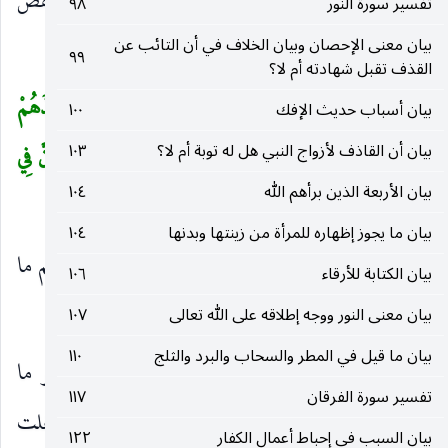
جواب لما أشعر به الأمر بالتقوى من التهديد. وقرأ حفص
تفسير سورة النور
٩٨
بفتح السين.
إِنْ كُنْتَ مِنَ الصَّادِقِينَ
في دعواك.
بيان معنى الإحصان وبيان الخلاف في أن التائب عن
)
(
٩٩
القذف تقبل شهادته أم لا؟
قالَ رَبِّي أَعْلَمُ بِما تَعْمَلُونَ
(١٨٨)
فَكَذَّبُوهُ فَأَخَذَهُمْ
(
بيان أسباب حديث الإفك
١٠٠
بيان أن القاذف لأزواج النبي هل له توبة أم لا؟
١٠٣
عَذابُ يَوْمِ الظُّلَّةِ إِنَّهُ كانَ عَذابَ يَوْمٍ عَظِيمٍ
(١٨٩)
إِنَّ فِي
بيان الأربعة الذين برأهم الله
١٠٤
ذلِكَ لَآيَةً وَما كانَ أَكْثَرُهُمْ مُؤْمِنِينَ
(١٩٠)
)
بيان ما يجوز إظهاره للمرأة من زينتها وبدنها
١٠٤
قالَ رَبِّي أَعْلَمُ بِما تَعْمَلُونَ
وبعذابه منزل عليكم ما
)
(
بيان الكتابة للأرقاء
١٠٦
أوجبه لكم عليه في وقته المقدر له لا محالة.
بيان معنى النور ووجه إطلاقه على الله تعالى
١٠٧
بيان ما قيل في المطر والسحاب والبرد والثلج
١١٠
فَكَذَّبُوهُ فَأَخَذَهُمْ عَذابُ يَوْمِ الظُّلَّةِ
على نحو ما
)
(
تفسير سورة الفرقان
١١٧
اقترحوا بأن سلط الله عليهم الحر سبعة أيام حتى غلت
بيان السبب في إحباط أعمال الكفار
١٢٢