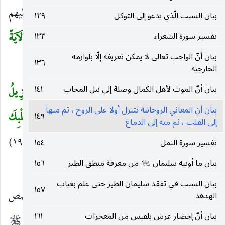
أنهارهم وأظلتهم سحابة فاجتمعوا تحتها فأمطرت عليهم
بيان السبب الّذي يدعو إلى التوكل
١٢٩
نارا فاحترقوا.
إِنَّهُ كانَ عَذابَ يَوْمٍ عَظِيمٍ إِنَّ فِي ذلِكَ لَآيَةً
تفسير سورة الشعراء
١٣٣
(
بيان أنّ الواجب تعالى لا يمكن تعريفه إلّا بلوازمه
وَما كانَ أَكْثَرُهُمْ مُؤْمِنِينَ
.
١٣٦
)
الخارجية
وَإِنَّ رَبَّكَ لَهُوَ الْعَزِيزُ الرَّحِيمُ
(١٩١)
وَإِنَّهُ لَتَنْزِيلُ
بيان أنّ الموت لأهل الكمال وصلة إلى نيل المحاب
١٤١
(
بيان أن المعاني الروحانية تتنزل أولا على الروح ، ثم منها
رَبِّ الْعالَمِينَ
(١٩٢)
نَزَلَ بِهِ الرُّوحُ الْأَمِينُ
(١٩٣)
عَلى قَلْبِكَ
١٤٩
إلى القلب ، ثم منه إلى الدماغ
لِتَكُونَ مِنَ الْمُنْذِرِينَ
(١٩٤)
بِلِسانٍ عَرَبِيٍّ مُبِينٍ
(١٩٥)
تفسير سورة النمل
١٥٤
)
بيان ما أوتيه سليمان
من معرفة منطق الطير
١٥٦
وَإِنَّهُ لَفِي زُبُرِ الْأَوَّلِينَ
(١٩٦)
عليه‌السلام
)
بيان السبب في تفقد سليمان الطير حتى علم بغياب
١٥٧
وَإِنَّ رَبَّكَ لَهُوَ الْعَزِيزُ الرَّحِيمُ
هذا آخر القصص
الهدهد
)
(
بيان أنّ إحضار عرش بلقيس من المعجزات
١٦١
السبع المذكورة على سبيل الاختصار تسلية لرسول الله
صلى‌الله‌عليه‌وسلم