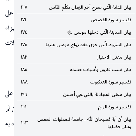
بيان الدابة الّتي تخرج آخر الزمان تكلّم النّاس
١٦٧
وتهديدا للمكذبين به ، وإطراد نزول العذاب على
تفسير سورة القصص
١٧١
تكذيب الأمم بعد إنذار الرسل به ، واقتراحهم له استهزاء
بيان المدينة الّتي دخلها موسى
١٧٤
عليه‌السلام
وعدم مبالاة به يدفع أن يقال إنه كان بسبب اتصالات
بيان الشروط الّتي جرى عقد زواج موسى عليها
١٧٥
فلكية أو كان إبتلاء لهم لا مؤاخذة على تكذيبهم.
بيان معنى الاختيار
١٨٣
بيان نسب قارون وأسباب حسده
١٨٥
وَإِنَّهُ لَتَنْزِيلُ رَبِّ الْعالَمِينَ نَزَلَ بِهِ الرُّوحُ الْأَمِينُ
.
)
(
تفسير سورة العنكبوت
١٨٨
عَلى قَلْبِكَ
تقرير لحقية تلك القصص وتنبيه على
)
(
بيان معنى المجادلة بالتي هي أحسن
١٩٦
إعجاز القرآن ونبوة محمّد
، فإن الإخبار عنها ممن لم
تفسير سورة الروم
٢٠١
صلى‌الله‌عليه‌وسلم
بيان أن آية فسبحان الله ، جامعة للصلوات الخمس
يتعلمها لا يكون إلا وحيا من الله
، والقلب إن أراد به
٢٠٣
عزوجل
وبيان فضلها