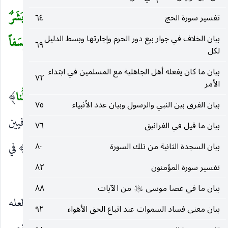
قالُوا إِنَّما أَنْتَ مِنَ الْمُسَحَّرِينَ
(١٨٥)
وَما أَنْتَ إِلاَّ بَشَرٌ
تفسير سورة الحج
٦٤
(
بيان الخلاف في جواز بيع دور الحرم وإجارتها وبسط الدليل
مِثْلُنا وَإِنْ نَظُنُّكَ لَمِنَ الْكاذِبِينَ
(١٨٦)
فَأَسْقِطْ عَلَيْنا كِسَفاً
٦٩
لكل
مِنَ السَّماءِ إِنْ كُنْتَ مِنَ الصَّادِقِينَ
(١٨٧)
)
بيان ما كان يفعله أهل الجاهلية مع المسلمين في ابتداء
٧٢
الأمر
قالُوا إِنَّما أَنْتَ مِنَ الْمُسَحَّرِينَ وَما أَنْتَ إِلَّا بَشَرٌ مِثْلُنا
)
(
بيان الفرق بين النبي والرسول وبيان عدد الأنبياء
٧٥
أتوا بالواو للدلالة على أنه جامع بين وصفين متنافيين
بيان ما قيل في الغرانيق
٧٦
للرسالة مبالغة في تكذيبه.
وَإِنْ نَظُنُّكَ لَمِنَ الْكاذِبِينَ
في
بيان السجدة الثانية من تلك السورة
٨٠
)
(
تفسير سورة المؤمنون
٨٢
دعواك.
بيان ما في عصا موسى
من الآيات
٨٨
عليه‌السلام
فَأَسْقِطْ عَلَيْنا كِسَفاً مِنَ السَّماءِ
قطعة منها ، ولعله
)
(
بيان معنى فساد السموات عند اتباع الحق الأهواء
٩٢