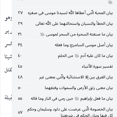
خَلَقَكُمْ وَالْجِبِلَّةَ الْأَوَّلِينَ
(١٨٤)
)
عليه‌السلام
بيان المحبة الّتي أعطاها الله لسيدنا موسى في صغره
٢٧
وَزِنُوا بِالْقِسْطاسِ الْمُسْتَقِيمِ
بالميزان السوي ، وهو
)
(
بيان الخطأ والنسيان واستحالتهما على الله تعالى
٢٩
وإن كان عربيا فإن كان من القسط ففعلاس بتكرير
بيان ما صنعته السحرة من السحر لموسى
٣١
عليه‌السلام
العين وإلا ففعلال. وقرأ حمزة والكسائي وحفص بكسر
بيان أصل موسى السامريّ وما فعله
٣٤
القاف.
وَلا تَبْخَسُوا النَّاسَ أَشْياءَهُمْ
ولا تنقصوا شيئا
بيان ما كان عليه آدم
من الحلم
٤٠
)
(
عليه‌السلام
تفسير سورة الأنبياء
٤٥
من حقوقهم.
وَلا تَعْثَوْا فِي الْأَرْضِ مُفْسِدِينَ
بالقتل
)
(
بيان الفرق بين إلا الاستثنائية والّتي بمعنى غير
٤٨
والغارة وقطع الطريق.
بيان معنى رتق الأرض والسموات وفتقهما
٥٠
وَاتَّقُوا الَّذِي خَلَقَكُمْ وَالْجِبِلَّةَ الْأَوَّلِينَ
وذوي الجبلة
)
(
بيان ما فعل بإبراهيم
حين رمي في النار وما قاله
٥٥
عليه‌السلام
الأولين يعني من تقدمهم من الخلائق.
بيان الخصومة الّتي عرضت على داود وسليمان وحكم
٥٧
كل فيها وبيان الحكم في شريعتنا