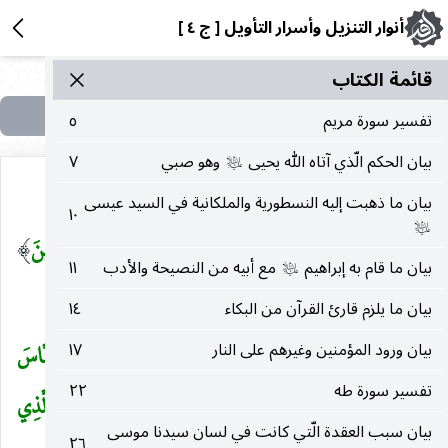
أنوار التنزيل وأسرار التأويل [ ج ٤ ]
قائمة الکتاب
تفسير سورة مريم
٥
بيان الحكم الّذي آتاه الله يحيى
وهو صبي
٧
عليه‌السلام
بيان ما ذهبت إليه النسطورية والملكانية في السيد عيسى
١٠
عليه‌السلام
أَوْفُوا الْكَيْلَ
أتموه.
وَلا تَكُونُوا مِنَ الْمُخْسِرِينَ
)
(
)
(
بيان ما قام به إبراهيم
مع أبيه من النصيحة والأدب
١١
عليه‌السلام
الناقصين حقوق الناس بالتطفيف.
بيان ما يلزم قارئ القرآن من البكاء
١٤
بيان ورود المؤمنين وغيرهم على النار
١٧
وَزِنُوا بِالْقِسْطاسِ الْمُسْتَقِيمِ
(١٨٢)
وَلا تَبْخَسُوا النَّاسَ
(
تفسير سورة طه
٢٢
أَشْياءَهُمْ وَلا تَعْثَوْا فِي الْأَرْضِ مُفْسِدِينَ
(١٨٣)
وَاتَّقُوا الَّذِي
بيان سبب العقدة الّتي كانت في لسان سيدنا موسى
٢٦